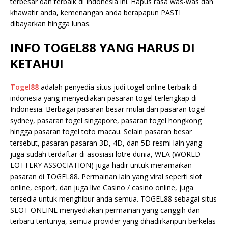
terbesar dan terbaik di Indonesia ini. Hapus rasa was-was dan
khawatir anda, kemenangan anda berapapun PASTI
dibayarkan hingga lunas.
INFO TOGEL88 YANG HARUS DI
KETAHUI
Togel88
adalah penyedia situs judi togel online terbaik di
indonesia yang menyediakan pasaran togel terlengkap di
Indonesia. Berbagai pasaran besar mulai dari pasaran togel
sydney, pasaran togel singapore, pasaran togel hongkong
hingga pasaran togel toto macau. Selain pasaran besar
tersebut, pasaran-pasaran 3D, 4D, dan 5D resmi lain yang
juga sudah terdaftar di asosiasi lotre dunia, WLA (WORLD
LOTTERY ASSOCIATION) juga hadir untuk meramaikan
pasaran di TOGEL88. Permainan lain yang viral seperti slot
online, esport, dan juga live Casino / casino online, juga
tersedia untuk menghibur anda semua. TOGEL88 sebagai situs
SLOT ONLINE menyediakan permainan yang canggih dan
terbaru tentunya, semua provider yang dihadirkanpun berkelas