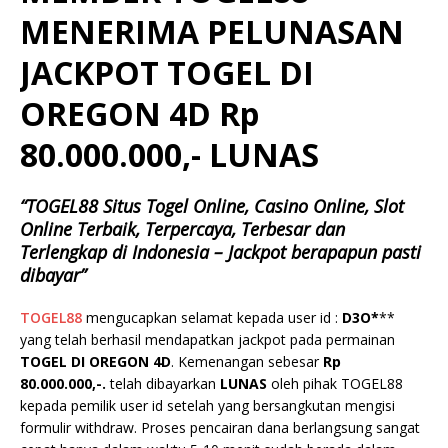
MENERIMA PELUNASAN
JACKPOT TOGEL DI
OREGON 4D Rp
80.000.000,- LUNAS
“TOGEL88 Situs Togel Online, Casino Online, Slot
Online Terbaik, Terpercaya, Terbesar dan
Terlengkap di Indonesia – Jackpot berapapun pasti
dibayar”
TOGEL88
mengucapkan selamat kepada user id :
D3O*
**
yang telah berhasil mendapatkan jackpot pada permainan
TOGEL DI OREGON 4D
. Kemenangan sebesar
Rp
80.000.000
,-.
telah dibayarkan
LUNAS
oleh pihak TOGEL88
kepada pemilik user id setelah yang bersangkutan mengisi
formulir withdraw. Proses pencairan dana berlangsung sangat