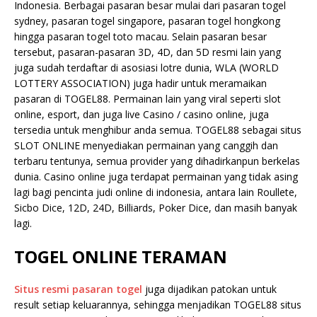
Indonesia. Berbagai pasaran besar mulai dari pasaran togel
sydney, pasaran togel singapore, pasaran togel hongkong
hingga pasaran togel toto macau. Selain pasaran besar
tersebut, pasaran-pasaran 3D, 4D, dan 5D resmi lain yang
juga sudah terdaftar di asosiasi lotre dunia, WLA (WORLD
LOTTERY ASSOCIATION) juga hadir untuk meramaikan
pasaran di TOGEL88. Permainan lain yang viral seperti slot
online, esport, dan juga live Casino / casino online, juga
tersedia untuk menghibur anda semua. TOGEL88 sebagai situs
SLOT ONLINE menyediakan permainan yang canggih dan
terbaru tentunya, semua provider yang dihadirkanpun berkelas
dunia. Casino online juga terdapat permainan yang tidak asing
lagi bagi pencinta judi online di indonesia, antara lain Roullete,
Sicbo Dice, 12D, 24D, Billiards, Poker Dice, dan masih banyak
lagi.
TOGEL ONLINE TERAMAN
Situs resmi pasaran togel
juga dijadikan patokan untuk
result setiap keluarannya, sehingga menjadikan TOGEL88 situs