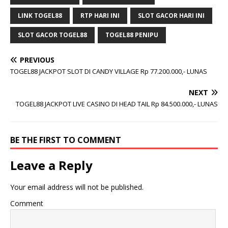
LINK TOGEL88
RTP HARI INI
SLOT GACOR HARI INI
SLOT GACOR TOGEL88
TOGEL88 PENIPU
PREVIOUS
TOGEL88 JACKPOT SLOT DI CANDY VILLAGE Rp 77.200.000,- LUNAS
NEXT
TOGEL88 JACKPOT LIVE CASINO DI HEAD TAIL Rp 84.500.000,- LUNAS
BE THE FIRST TO COMMENT
Leave a Reply
Your email address will not be published.
Comment