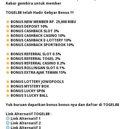
Kabar gembira untuk member
TOGEL88 telah Hadir Gebyar Bonus !!!
BONUS NEW MEMBER RP. 25,000 RIBU
BONUS DEPOSIT 10%
BONUS CASHBACK SLOT 3%
BONUS CASHBACK CASINO 10%
BONUS CASHBACK E-LOTTERY 10%
BONUS CASHBACK SPORTBOOK 10%
BONUS REFERRAL SLOT 0.5%
BONUS REFERRAL TOGEL 2%
BONUS REFERRAL CASINO 0.2%
BONUS ROLLINGAN SLOT 0.1%
BONUS EXTRA AJAK TEMAN 15%
BONUS LOTTERY JOWOPOOLS
BONUS MYSTERY BOX
BONUS LUCKY SPIN
BONUS 5 LUCKY BALL
Yuk buruan dapatkan bonus bonus nya dan daftar di TOGEL88
Link Alternatif TOGEL88 :
Link Alternatif
1
Link Alternatif
2
Link Alternatif 3