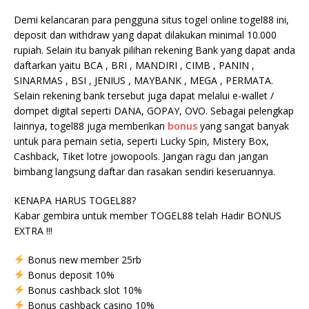
Demi kelancaran para pengguna situs togel online togel88 ini,
deposit dan withdraw yang dapat dilakukan minimal 10.000
rupiah. Selain itu banyak pilihan rekening Bank yang dapat anda
daftarkan yaitu BCA , BRI , MANDIRI , CIMB , PANIN ,
SINARMAS , BSI , JENIUS , MAYBANK , MEGA , PERMATA.
Selain rekening bank tersebut juga dapat melalui e-wallet /
dompet digital seperti DANA, GOPAY, OVO. Sebagai pelengkap
lainnya, togel88 juga memberikan
bonus
yang sangat banyak
untuk para pemain setia, seperti Lucky Spin, Mistery Box,
Cashback, Tiket lotre jowopools. Jangan ragu dan jangan
bimbang langsung daftar dan rasakan sendiri keseruannya.
KENAPA HARUS TOGEL88?
Kabar gembira untuk member TOGEL88 telah Hadir BONUS
EXTRA !!!
Bonus new member 25rb
Bonus deposit 10%
Bonus cashback slot 10%
Bonus cashback casino 10%