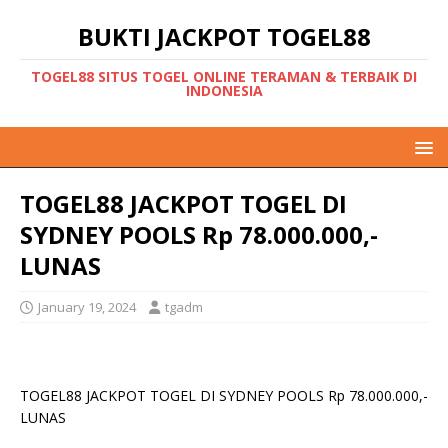
BUKTI JACKPOT TOGEL88
TOGEL88 SITUS TOGEL ONLINE TERAMAN & TERBAIK DI
INDONESIA
TOGEL88 JACKPOT TOGEL DI
SYDNEY POOLS Rp 78.000.000,-
LUNAS
January 19, 2024
tgadm
TOGEL88 JACKPOT TOGEL DI SYDNEY POOLS Rp 78.000.000,-
LUNAS