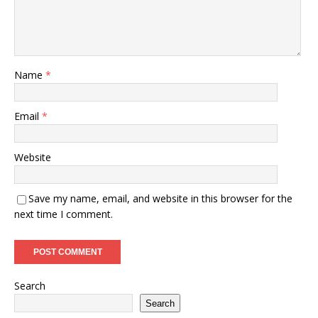
Name
*
Email
*
Website
Save my name, email, and website in this browser for the
next time I comment.
Search
Search