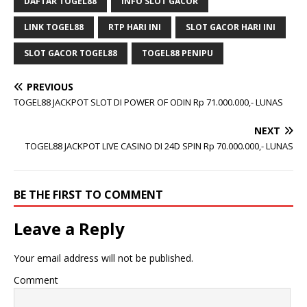
DAFTAR TOGEL88
INFO SLOT GACOR
LINK TOGEL88
RTP HARI INI
SLOT GACOR HARI INI
SLOT GACOR TOGEL88
TOGEL88 PENIPU
PREVIOUS
TOGEL88 JACKPOT SLOT DI POWER OF ODIN Rp 71.000.000,- LUNAS
NEXT
TOGEL88 JACKPOT LIVE CASINO DI 24D SPIN Rp 70.000.000,- LUNAS
BE THE FIRST TO COMMENT
Leave a Reply
Your email address will not be published.
Comment