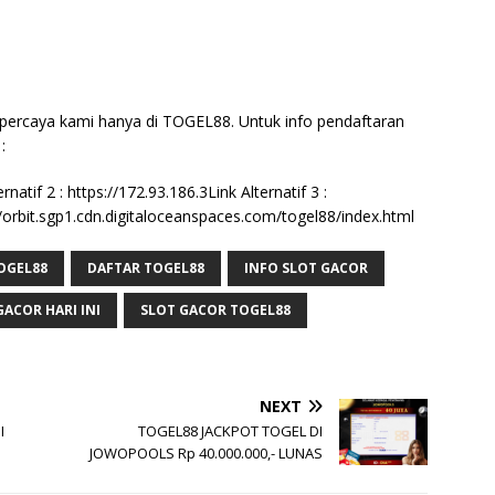
erpercaya kami hanya di TOGEL88. Untuk info pendaftaran
:
rnatif 2 : https://172.93.186.3Link Alternatif 3 :
://orbit.sgp1.cdn.digitaloceanspaces.com/togel88/index.html
OGEL88
DAFTAR TOGEL88
INFO SLOT GACOR
GACOR HARI INI
SLOT GACOR TOGEL88
NEXT
I
TOGEL88 JACKPOT TOGEL DI
S
JOWOPOOLS Rp 40.000.000,- LUNAS