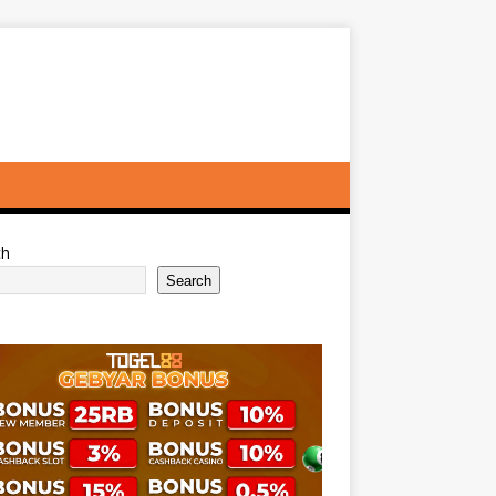
ch
Search