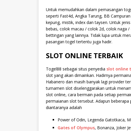
Untuk memudahkan dalam pemasangan togel o
seperti Fast4d, Angka Tarung, BB Campuran 
kepung, mistik, index dan taysen. Untuk jeni
bebas, colok macau / colok 2d, colok naga / c
bettingan yang lainnya. Tidak lupa untuk mer
pasangan togel tertentu juga hadir.
SLOT ONLINE TERBAIK
Togel88 sebagai situs penyedia
slot online 
slot yang akan dimainkan. Hadirnya permaina
Habanero dan masih banyak lagi provider tern
turnamen slot diselenggarakan untuk menam
slot online, cara bermain pada setiap per
permaianan slot tersebut. Adapun beberapa 
diantaranya adalah
Power of Odin, Legenda Gatotkaca, Mo
Gates of Olympus
, Bonanza, Joker J