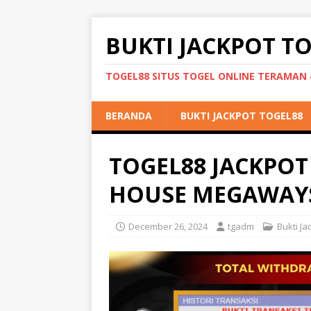
BUKTI JACKPOT T
TOGEL88 SITUS TOGEL ONLINE TERAMAN &
BERANDA
BUKTI JACKPOT TOGEL88
TOGEL88 JACKPOT
HOUSE MEGAWAYS 
December 26, 2024
tgadm
Bukti Ja