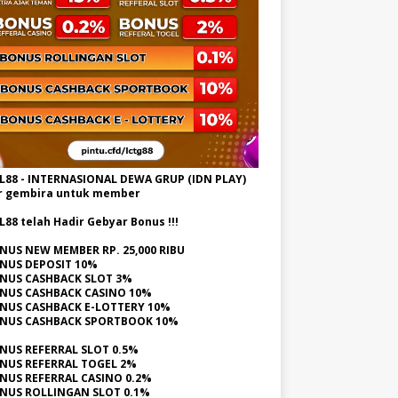
L88 - INTERNASIONAL DEWA GRUP (IDN PLAY)
r gembira untuk member
88 telah Hadir Gebyar Bonus !!!
NUS NEW MEMBER RP. 25,000 RIBU
NUS DEPOSIT 10%
NUS CASHBACK SLOT 3%
NUS CASHBACK CASINO 10%
NUS CASHBACK E-LOTTERY 10%
NUS CASHBACK SPORTBOOK 10%
NUS REFERRAL SLOT 0.5%
NUS REFERRAL TOGEL 2%
NUS REFERRAL CASINO 0.2%
NUS ROLLINGAN SLOT 0.1%