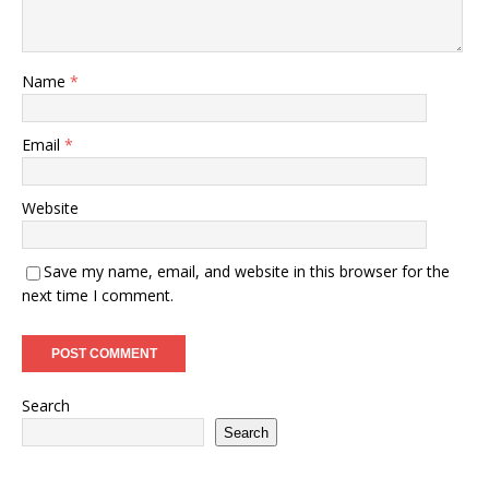
Name
*
Email
*
Website
Save my name, email, and website in this browser for the
next time I comment.
Search
Search