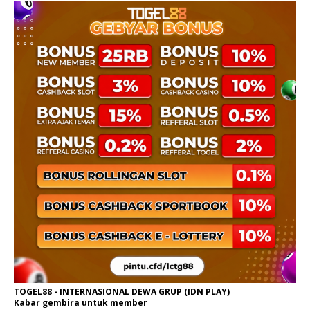
TOGEL88 - INTERNASIONAL DEWA GRUP (IDN PLAY)
Kabar gembira untuk member