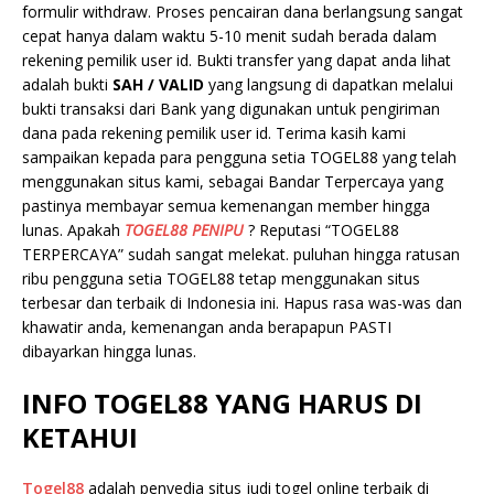
formulir withdraw. Proses pencairan dana berlangsung sangat
cepat hanya dalam waktu 5-10 menit sudah berada dalam
rekening pemilik user id. Bukti transfer yang dapat anda lihat
adalah bukti
SAH / VALID
yang langsung di dapatkan melalui
bukti transaksi dari Bank yang digunakan untuk pengiriman
dana pada rekening pemilik user id. Terima kasih kami
sampaikan kepada para pengguna setia TOGEL88 yang telah
menggunakan situs kami, sebagai Bandar Terpercaya yang
pastinya membayar semua kemenangan member hingga
lunas. Apakah
TOGEL88 PENIPU
? Reputasi “TOGEL88
TERPERCAYA” sudah sangat melekat. puluhan hingga ratusan
ribu pengguna setia TOGEL88 tetap menggunakan situs
terbesar dan terbaik di Indonesia ini. Hapus rasa was-was dan
khawatir anda, kemenangan anda berapapun PASTI
dibayarkan hingga lunas.
INFO TOGEL88 YANG HARUS DI
KETAHUI
Togel88
adalah penyedia situs judi togel online terbaik di