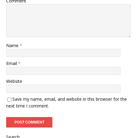
Comment
Name
*
Email
*
Website
Save my name, email, and website in this browser for the
next time I comment.
Search