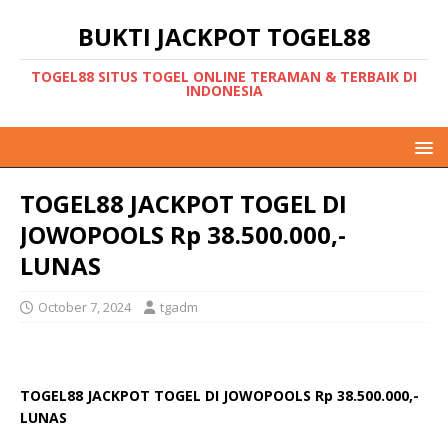
BUKTI JACKPOT TOGEL88
TOGEL88 SITUS TOGEL ONLINE TERAMAN & TERBAIK DI
INDONESIA
TOGEL88 JACKPOT TOGEL DI
JOWOPOOLS Rp 38.500.000,-
LUNAS
October 7, 2024
tgadm
TOGEL88 JACKPOT TOGEL DI JOWOPOOLS Rp 38.500.000,-
LUNAS