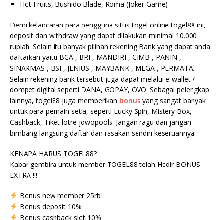
Hot Fruits, Bushido Blade, Roma (Joker Game)
Demi kelancaran para pengguna situs togel online togel88 ini,
deposit dan withdraw yang dapat dilakukan minimal 10.000
rupiah. Selain itu banyak pilihan rekening Bank yang dapat anda
daftarkan yaitu BCA , BRI , MANDIRI , CIMB , PANIN ,
SINARMAS , BSI , JENIUS , MAYBANK , MEGA , PERMATA.
Selain rekening bank tersebut juga dapat melalui e-wallet /
dompet digital seperti DANA, GOPAY, OVO. Sebagai pelengkap
lainnya, togel88 juga memberikan
bonus
yang sangat banyak
untuk para pemain setia, seperti Lucky Spin, Mistery Box,
Cashback, Tiket lotre jowopools. Jangan ragu dan jangan
bimbang langsung daftar dan rasakan sendiri keseruannya.
KENAPA HARUS TOGEL88?
Kabar gembira untuk member TOGEL88 telah Hadir BONUS
EXTRA !!!
Bonus new member 25rb
Bonus deposit 10%
Bonus cashback slot 10%