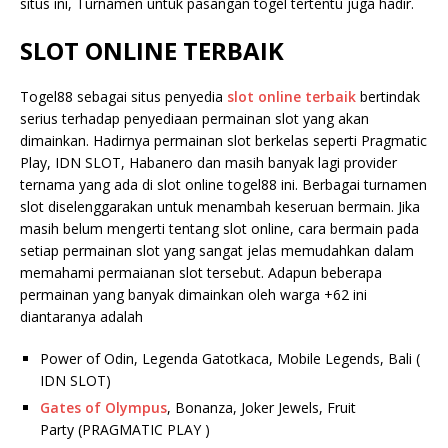
situs ini, Turnamen untuk pasangan togel tertentu juga hadir.
SLOT ONLINE TERBAIK
Togel88 sebagai situs penyedia
slot online terbaik
bertindak
serius terhadap penyediaan permainan slot yang akan
dimainkan. Hadirnya permainan slot berkelas seperti Pragmatic
Play, IDN SLOT, Habanero dan masih banyak lagi provider
ternama yang ada di slot online togel88 ini. Berbagai turnamen
slot diselenggarakan untuk menambah keseruan bermain. Jika
masih belum mengerti tentang slot online, cara bermain pada
setiap permainan slot yang sangat jelas memudahkan dalam
memahami permaianan slot tersebut. Adapun beberapa
permainan yang banyak dimainkan oleh warga +62 ini
diantaranya adalah
Power of Odin, Legenda Gatotkaca, Mobile Legends, Bali (
IDN SLOT)
Gates of Olympus
, Bonanza, Joker Jewels, Fruit
Party (PRAGMATIC PLAY )