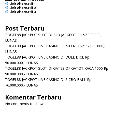
Link Alternatif
1
Link Alternatif
2
Link Alternatif 3
Post Terbaru
TOGEL88 JACKPOT SLOT DI 24D JACKPOT Rp 57.000.000,-
LUNAS
TOGEL88 JACKPOT LIVE CASINO DI NIU NIU Rp 62.000.000,-
LUNAS
TOGEL88 JACKPOT LIVE CASINO DI DUEL DICE Rp
50.000.000,- LUNAS
TOGEL88 JACKPOT SLOT DI GATES OF GATOT KACA 1000 Rp
98.000.000,- LUNAS
TOGEL88 JACKPOT LIVE CASINO DI SICBO BALL Rp
76.000.000,- LUNAS
Komentar Terbaru
No comments to show.