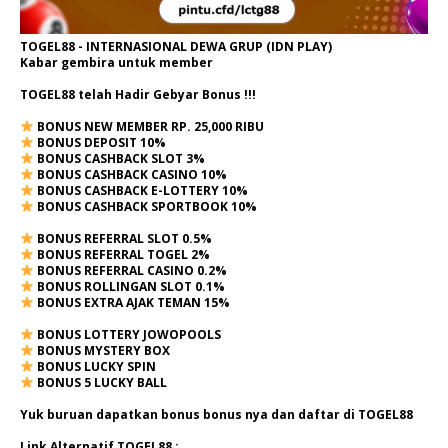
TOGEL88 - INTERNASIONAL DEWA GRUP (IDN PLAY)
Kabar gembira untuk member
TOGEL88 telah Hadir Gebyar Bonus !!!
BONUS NEW MEMBER RP. 25,000 RIBU
BONUS DEPOSIT 10%
BONUS CASHBACK SLOT 3%
BONUS CASHBACK CASINO 10%
BONUS CASHBACK E-LOTTERY 10%
BONUS CASHBACK SPORTBOOK 10%
BONUS REFERRAL SLOT 0.5%
BONUS REFERRAL TOGEL 2%
BONUS REFERRAL CASINO 0.2%
BONUS ROLLINGAN SLOT 0.1%
BONUS EXTRA AJAK TEMAN 15%
BONUS LOTTERY JOWOPOOLS
BONUS MYSTERY BOX
BONUS LUCKY SPIN
BONUS 5 LUCKY BALL
Yuk buruan dapatkan bonus bonus nya dan daftar di TOGEL88
Link Alternatif TOGEL88 :