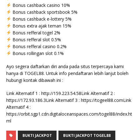
Bonus cashback casino 10%
Bonus cashback sportsbook 5%
Bonus cashback e-lottery 5%
Bonus extra ajak teman 15%
Bonus refferal togel 2%
Bonus refferal slot 0.5%
Bonus refferal casino 0.2%
Bonus rollingan slot 0.1%
Ayo segera daftarkan diri anda pada situs terpercaya kami
hanya di TOGEL88. Untuk info pendaftaran lebih lanjut boleh
hubungi kontak dibawah ini :
Link Alternatif 1 : http://159.223.54.58Link Alternatif 2 :
https://172.93.186.3Link Alternatif 3 : https://togeel88.comLink
Alternatif 4 :
https://orbit.sgp1.cdn.digitaloceanspaces.com/togel88/index.ht
ml
BUKTI JACKPOT
BUKTI JACKPOT TOGEL88