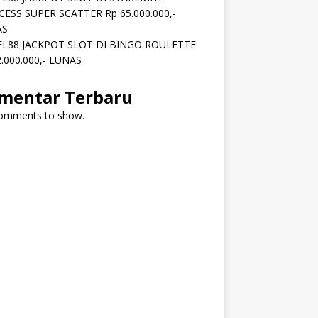
CESS SUPER SCATTER Rp 65.000.000,-
AS
L88 JACKPOT SLOT DI BINGO ROULETTE
2.000.000,- LUNAS
mentar Terbaru
omments to show.