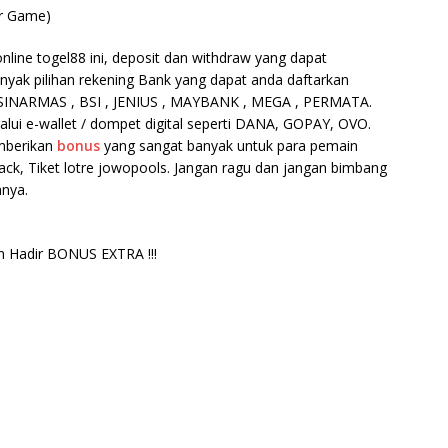
er Game)
nline togel88 ini, deposit dan withdraw yang dapat
banyak pilihan rekening Bank yang dapat anda daftarkan
, SINARMAS , BSI , JENIUS , MAYBANK , MEGA , PERMATA.
lalui e-wallet / dompet digital seperti DANA, GOPAY, OVO.
emberikan
bonus
yang sangat banyak untuk para pemain
back, Tiket lotre jowopools. Jangan ragu dan jangan bimbang
nnya.
 Hadir BONUS EXTRA !!!