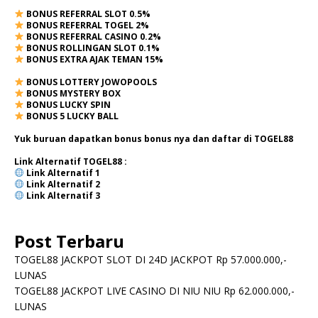
BONUS REFERRAL SLOT 0.5%
BONUS REFERRAL TOGEL 2%
BONUS REFERRAL CASINO 0.2%
BONUS ROLLINGAN SLOT 0.1%
BONUS EXTRA AJAK TEMAN 15%
BONUS LOTTERY JOWOPOOLS
BONUS MYSTERY BOX
BONUS LUCKY SPIN
BONUS 5 LUCKY BALL
Yuk buruan dapatkan bonus bonus nya dan daftar di TOGEL88
Link Alternatif TOGEL88 :
Link Alternatif
1
Link Alternatif
2
Link Alternatif 3
Post Terbaru
TOGEL88 JACKPOT SLOT DI 24D JACKPOT Rp 57.000.000,-
LUNAS
TOGEL88 JACKPOT LIVE CASINO DI NIU NIU Rp 62.000.000,-
LUNAS