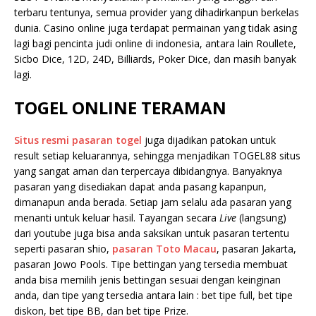
terbaru tentunya, semua provider yang dihadirkanpun berkelas
dunia. Casino online juga terdapat permainan yang tidak asing
lagi bagi pencinta judi online di indonesia, antara lain Roullete,
Sicbo Dice, 12D, 24D, Billiards, Poker Dice, dan masih banyak
lagi.
TOGEL ONLINE TERAMAN
Situs resmi pasaran togel
juga dijadikan patokan untuk
result setiap keluarannya, sehingga menjadikan TOGEL88 situs
yang sangat aman dan terpercaya dibidangnya. Banyaknya
pasaran yang disediakan dapat anda pasang kapanpun,
dimanapun anda berada. Setiap jam selalu ada pasaran yang
menanti untuk keluar hasil. Tayangan secara
Live
(langsung)
dari youtube juga bisa anda saksikan untuk pasaran tertentu
seperti pasaran shio,
pasaran Toto Macau
, pasaran Jakarta,
pasaran Jowo Pools. Tipe bettingan yang tersedia membuat
anda bisa memilih jenis bettingan sesuai dengan keinginan
anda, dan tipe yang tersedia antara lain : bet tipe full, bet tipe
diskon, bet tipe BB, dan bet tipe Prize.