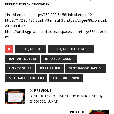
hubungi kontak dibawah ini :
Link Alternatif 1 : http://159.223.54.58Link Alternatif 2 :
https://172.93.186.3Link Alternatif 3 : https://togeel88.comLink
Alternatif 4 :
https://orbit.sgp1.cdn.digitaloceanspaces.com/togel88/index.ht
ml
BUKTI JACKPOT
BUKTI JACKPOT TOGEL88
DAFTAR TOGEL88
INFO SLOT GACOR
LINK TOGEL88
RTP HARI INI
SLOT GACOR HARI INI
SLOT GACOR TOGEL88
TOGEL88 PENIPU
PREVIOUS
TOGEL88 JACKPOT LIVE CASINO DI SHIO FIGHT Rp
63.000.000,- LUNAS
NEXT