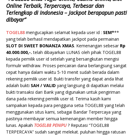
Online Terbaik, Terpercaya, Terbesar dan
Terlengkap di Indonesia – Jackpot berapapun pasti
dibayar”
TOGEL88
mengucapkan selamat kepada user id :
SEM*
**
yang telah berhasil mendapatkan jackpot pada permainan
SLOT DI SWEET BONANZA XMAS
. Kemenangan sebesar
Rp
40.000.000
,-.
telah dibayarkan LUNAS oleh pihak TOGEL88
kepada pemilik user id setelah yang bersangkutan mengisi
formulir withdraw. Proses pencairan dana berlangsung sangat
cepat hanya dalam waktu 5-10 menit sudah berada dalam
rekening pemilik user id. Bukti transfer yang dapat anda lihat
adalah bukti
SAH / VALID
yang langsung di dapatkan melalui
bukti transaksi dari Bank yang digunakan untuk pengiriman
dana pada rekening pemilik user id. Terima kasih kami
sampaikan kepada para pengguna setia TOGEL88 yang telah
menggunakan situs kami, sebagai Bandar Terpercaya yang
pastinya membayar semua kemenangan member hingga
lunas. Apakah
TOGEL88 PENIPU
? Reputasi “TOGEL88
TERPERCAYA” sudah sangat melekat. puluhan hingga ratusan