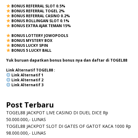
BONUS REFERRAL SLOT 0.5%
BONUS REFERRAL TOGEL 2%
BONUS REFERRAL CASINO 0.2%
BONUS ROLLINGAN SLOT 0.1%
BONUS EXTRA AJAK TEMAN 15%
BONUS LOTTERY JOWOPOOLS
BONUS MYSTERY BOX
BONUS LUCKY SPIN
BONUS 5 LUCKY BALL
Yuk buruan dapatkan bonus bonus nya dan daftar di TOGEL88
Link Alternatif TOGEL88 :
Link Alternatif
1
Link Alternatif
2
Link Alternatif 3
Post Terbaru
TOGEL88 JACKPOT LIVE CASINO DI DUEL DICE Rp
50.000.000,- LUNAS
TOGEL88 JACKPOT SLOT DI GATES OF GATOT KACA 1000 Rp
98.000.000,- LUNAS