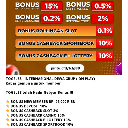
TOGEL88 - INTERNASIONAL DEWA GRUP (IDN PLAY)
Kabar gembira untuk member
TOGEL88 telah Hadir Gebyar Bonus !!!
BONUS NEW MEMBER RP. 25,000 RIBU
BONUS DEPOSIT 10%
BONUS CASHBACK SLOT 3%
BONUS CASHBACK CASINO 10%
BONUS CASHBACK E-LOTTERY 10%
BONUS CASHBACK SPORTBOOK 10%