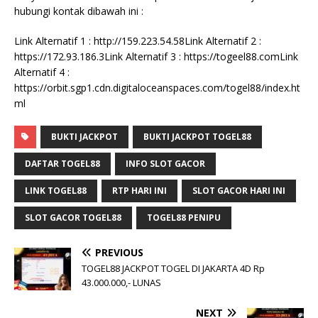
hubungi kontak dibawah ini :
Link Alternatif 1 : http://159.223.54.58Link Alternatif 2 :
https://172.93.186.3Link Alternatif 3 : https://togeel88.comLink
Alternatif 4 :
https://orbit.sgp1.cdn.digitaloceanspaces.com/togel88/index.ht
ml
BUKTI JACKPOT
BUKTI JACKPOT TOGEL88
DAFTAR TOGEL88
INFO SLOT GACOR
LINK TOGEL88
RTP HARI INI
SLOT GACOR HARI INI
SLOT GACOR TOGEL88
TOGEL88 PENIPU
PREVIOUS
TOGEL88 JACKPOT TOGEL DI JAKARTA 4D Rp
43.000.000,- LUNAS
NEXT