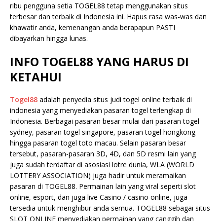
ribu pengguna setia TOGEL88 tetap menggunakan situs
terbesar dan terbaik di Indonesia ini. Hapus rasa was-was dan
khawatir anda, kemenangan anda berapapun PASTI
dibayarkan hingga lunas.
INFO TOGEL88 YANG HARUS DI
KETAHUI
Togel88
adalah penyedia situs judi togel online terbaik di
indonesia yang menyediakan pasaran togel terlengkap di
Indonesia. Berbagai pasaran besar mulai dari pasaran togel
sydney, pasaran togel singapore, pasaran togel hongkong
hingga pasaran togel toto macau. Selain pasaran besar
tersebut, pasaran-pasaran 3D, 4D, dan 5D resmi lain yang
juga sudah terdaftar di asosiasi lotre dunia, WLA (WORLD
LOTTERY ASSOCIATION) juga hadir untuk meramaikan
pasaran di TOGEL88. Permainan lain yang viral seperti slot
online, esport, dan juga live Casino / casino online, juga
tersedia untuk menghibur anda semua. TOGEL88 sebagai situs
SLOT ONLINE menyediakan permainan yang canggih dan