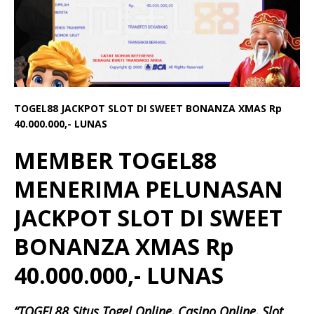
TOGEL88 JACKPOT SLOT DI SWEET BONANZA XMAS Rp
40.000.000,- LUNAS
MEMBER TOGEL88
MENERIMA PELUNASAN
JACKPOT SLOT DI SWEET
BONANZA XMAS Rp
40.000.000,- LUNAS
“TOGEL88 Situs Togel Online, Casino Online, Slot