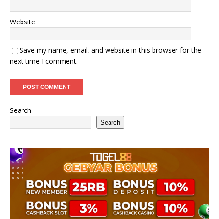
Website
Save my name, email, and website in this browser for the
next time I comment.
Search
Search