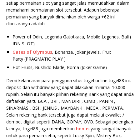
setiap permainan slot yang sangat jelas memudahkan dalam
memahami permaianan slot tersebut. Adapun beberapa
permainan yang banyak dimainkan oleh warga +62 ini
diantaranya adalah
Power of Odin, Legenda Gatotkaca, Mobile Legends, Bali (
IDN SLOT)
Gates of Olympus
, Bonanza, Joker Jewels, Fruit
Party (PRAGMATIC PLAY )
Hot Fruits, Bushido Blade, Roma (Joker Game)
Demi kelancaran para pengguna situs togel online togel88 ini,
deposit dan withdraw yang dapat dilakukan minimal 10.000
rupiah. Selain itu banyak pilihan rekening Bank yang dapat anda
daftarkan yaitu BCA , BRI , MANDIRI , CIMB , PANIN ,
SINARMAS , BSI , JENIUS , MAYBANK , MEGA , PERMATA.
Selain rekening bank tersebut juga dapat melalui e-wallet /
dompet digital seperti DANA, GOPAY, OVO. Sebagai pelengkap
lainnya, togel88 juga memberikan
bonus
yang sangat banyak
untuk para pemain setia, seperti Lucky Spin, Mistery Box,