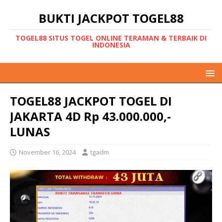
BUKTI JACKPOT TOGEL88
TOGEL88 SITUS TOGEL ONLINE TERAMAN & TERBAIK DI
INDONESIA
TOGEL88 JACKPOT TOGEL DI
JAKARTA 4D Rp 43.000.000,-
LUNAS
November 16, 2024
tgadm