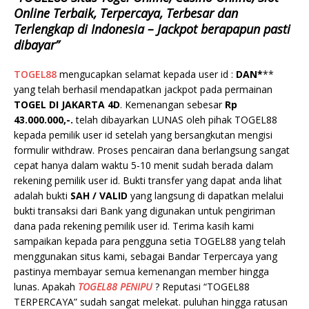
Online Terbaik, Terpercaya, Terbesar dan
Terlengkap di Indonesia – Jackpot berapapun pasti
dibayar”
TOGEL88
mengucapkan selamat kepada user id :
DAN*
**
yang telah berhasil mendapatkan jackpot pada permainan
TOGEL DI JAKARTA 4D
. Kemenangan sebesar
Rp
43.000.000
,-.
telah dibayarkan LUNAS oleh pihak TOGEL88
kepada pemilik user id setelah yang bersangkutan mengisi
formulir withdraw. Proses pencairan dana berlangsung sangat
cepat hanya dalam waktu 5-10 menit sudah berada dalam
rekening pemilik user id. Bukti transfer yang dapat anda lihat
adalah bukti
SAH / VALID
yang langsung di dapatkan melalui
bukti transaksi dari Bank yang digunakan untuk pengiriman
dana pada rekening pemilik user id. Terima kasih kami
sampaikan kepada para pengguna setia TOGEL88 yang telah
menggunakan situs kami, sebagai Bandar Terpercaya yang
pastinya membayar semua kemenangan member hingga
lunas. Apakah
TOGEL88 PENIPU
? Reputasi “TOGEL88
TERPERCAYA” sudah sangat melekat. puluhan hingga ratusan