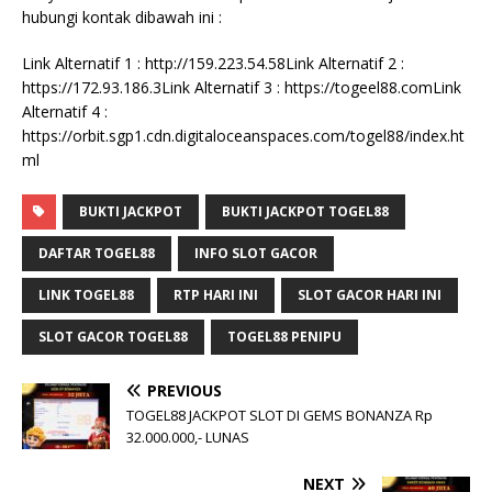
hubungi kontak dibawah ini :
Link Alternatif 1 : http://159.223.54.58Link Alternatif 2 :
https://172.93.186.3Link Alternatif 3 : https://togeel88.comLink
Alternatif 4 :
https://orbit.sgp1.cdn.digitaloceanspaces.com/togel88/index.ht
ml
BUKTI JACKPOT
BUKTI JACKPOT TOGEL88
DAFTAR TOGEL88
INFO SLOT GACOR
LINK TOGEL88
RTP HARI INI
SLOT GACOR HARI INI
SLOT GACOR TOGEL88
TOGEL88 PENIPU
PREVIOUS
TOGEL88 JACKPOT SLOT DI GEMS BONANZA Rp
32.000.000,- LUNAS
NEXT