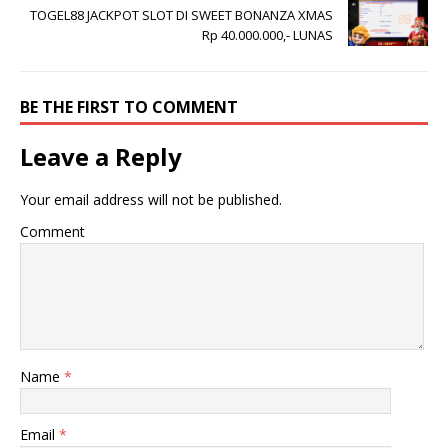
TOGEL88 JACKPOT SLOT DI SWEET BONANZA XMAS
Rp 40.000.000,- LUNAS
BE THE FIRST TO COMMENT
Leave a Reply
Your email address will not be published.
Comment
Name
*
Email
*