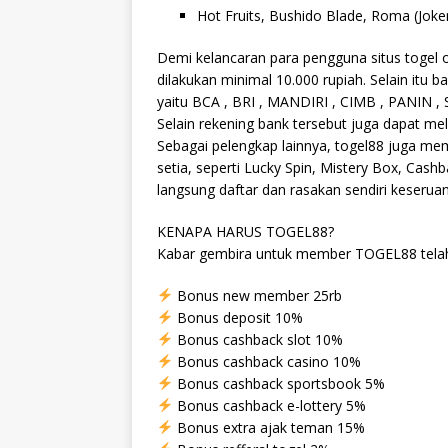
Hot Fruits, Bushido Blade, Roma (Jok
Demi kelancaran para pengguna situs togel o
dilakukan minimal 10.000 rupiah. Selain itu 
yaitu BCA , BRI , MANDIRI , CIMB , PANIN 
Selain rekening bank tersebut juga dapat me
Sebagai pelengkap lainnya, togel88 juga m
setia, seperti Lucky Spin, Mistery Box, Cash
langsung daftar dan rasakan sendiri keserua
KENAPA HARUS TOGEL88?
Kabar gembira untuk member TOGEL88 telah
Bonus new member 25rb
Bonus deposit 10%
Bonus cashback slot 10%
Bonus cashback casino 10%
Bonus cashback sportsbook 5%
Bonus cashback e-lottery 5%
Bonus extra ajak teman 15%