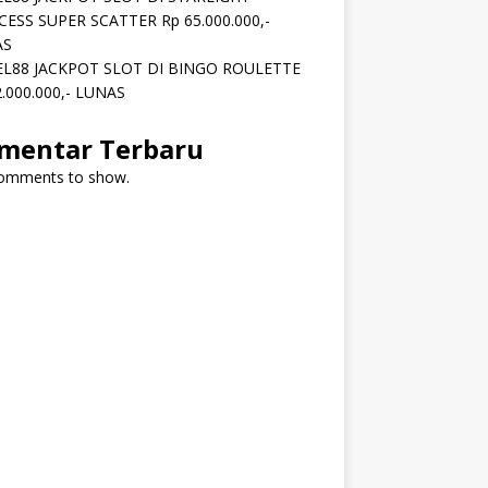
CESS SUPER SCATTER Rp 65.000.000,-
AS
L88 JACKPOT SLOT DI BINGO ROULETTE
2.000.000,- LUNAS
mentar Terbaru
omments to show.