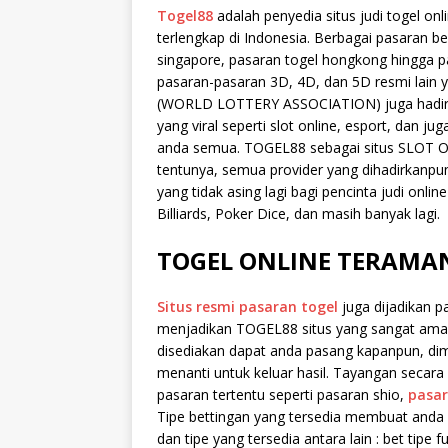
Togel88
adalah penyedia situs judi togel on
terlengkap di Indonesia. Berbagai pasaran be
singapore, pasaran togel hongkong hingga pa
pasaran-pasaran 3D, 4D, dan 5D resmi lain ya
(WORLD LOTTERY ASSOCIATION) juga hadir 
yang viral seperti slot online, esport, dan ju
anda semua. TOGEL88 sebagai situs SLOT O
tentunya, semua provider yang dihadirkanpun
yang tidak asing lagi bagi pencinta judi onlin
Billiards, Poker Dice, dan masih banyak lagi.
TOGEL ONLINE TERAMA
Situs resmi pasaran togel
juga dijadikan p
menjadikan TOGEL88 situs yang sangat aman
disediakan dapat anda pasang kapanpun, dim
menanti untuk keluar hasil. Tayangan secara
pasaran tertentu seperti pasaran shio,
pasa
Tipe bettingan yang tersedia membuat anda b
dan tipe yang tersedia antara lain : bet tipe fu