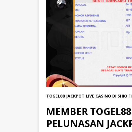
TOGEL88 JACKPOT LIVE CASINO DI SHIO FI
MEMBER TOGEL88
PELUNASAN JACKP