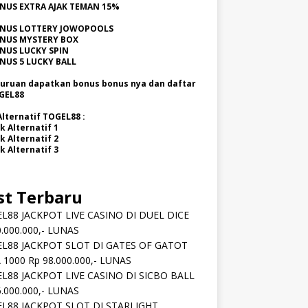
NUS EXTRA AJAK TEMAN 15%
NUS LOTTERY JOWOPOOLS
NUS MYSTERY BOX
NUS LUCKY SPIN
NUS 5 LUCKY BALL
uruan dapatkan bonus bonus nya dan daftar
GEL88
Alternatif TOGEL88 :
nk Alternatif
1
nk Alternatif
2
k Alternatif 3
st Terbaru
L88 JACKPOT LIVE CASINO DI DUEL DICE
0.000.000,- LUNAS
L88 JACKPOT SLOT DI GATES OF GATOT
 1000 Rp 98.000.000,- LUNAS
L88 JACKPOT LIVE CASINO DI SICBO BALL
6.000.000,- LUNAS
L88 JACKPOT SLOT DI STARLIGHT