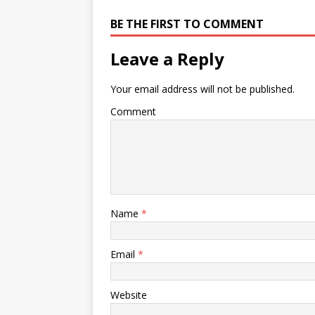
BE THE FIRST TO COMMENT
Leave a Reply
Your email address will not be published.
Comment
Name
*
Email
*
Website