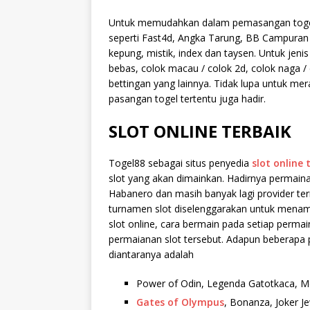
Untuk memudahkan dalam pemasangan togel o
seperti Fast4d, Angka Tarung, BB Campuran 
kepung, mistik, index dan taysen. Untuk jeni
bebas, colok macau / colok 2d, colok naga / c
bettingan yang lainnya. Tidak lupa untuk mer
pasangan togel tertentu juga hadir.
SLOT ONLINE TERBAIK
Togel88 sebagai situs penyedia
slot online 
slot yang akan dimainkan. Hadirnya permaina
Habanero dan masih banyak lagi provider tern
turnamen slot diselenggarakan untuk menam
slot online, cara bermain pada setiap per
permaianan slot tersebut. Adapun beberapa 
diantaranya adalah
Power of Odin, Legenda Gatotkaca, Mo
Gates of Olympus
, Bonanza, Joker J