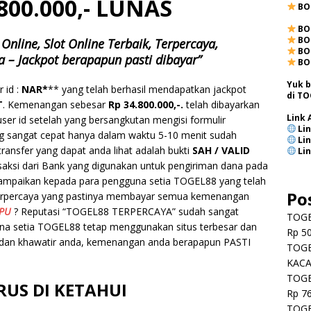
800.000,- LUNAS
BO
BO
BO
Online, Slot Online Terbaik, Terpercaya,
BO
a – Jackpot berapapun pasti dibayar”
BO
Yuk b
id :
NAR*
** yang telah berhasil mendapatkan jackpot
di TO
T
. Kemenangan sebesar
Rp
34.800.000
,-.
telah dibayarkan
Link 
er id setelah yang bersangkutan mengisi formulir
Li
ng sangat cepat hanya dalam waktu 5-10 menit sudah
Li
transfer yang dapat anda lihat adalah bukti
SAH / VALID
Lin
nsaksi dari Bank yang digunakan untuk pengiriman dana pada
i sampaikan kepada para pengguna setia TOGEL88 yang telah
Po
Terpercaya yang pastinya membayar semua kemenangan
IPU
? Reputasi “TOGEL88 TERPERCAYA” sudah sangat
TOGE
una setia TOGEL88 tetap menggunakan situs terbesar dan
Rp 5
as dan khawatir anda, kemenangan anda berapapun PASTI
TOGE
KACA
TOGE
RUS DI KETAHUI
Rp 7
TOGE