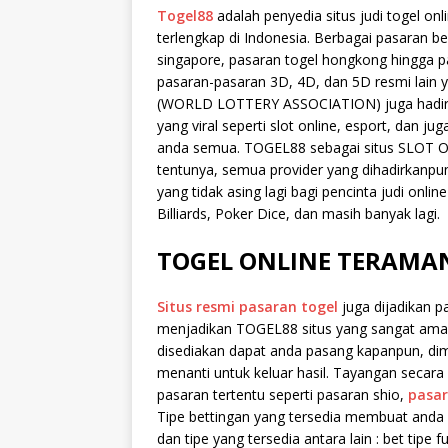
Togel88
adalah penyedia situs judi togel on
terlengkap di Indonesia. Berbagai pasaran be
singapore, pasaran togel hongkong hingga pa
pasaran-pasaran 3D, 4D, dan 5D resmi lain ya
(WORLD LOTTERY ASSOCIATION) juga hadir 
yang viral seperti slot online, esport, dan ju
anda semua. TOGEL88 sebagai situs SLOT O
tentunya, semua provider yang dihadirkanpun
yang tidak asing lagi bagi pencinta judi onlin
Billiards, Poker Dice, dan masih banyak lagi.
TOGEL ONLINE TERAMA
Situs resmi pasaran togel
juga dijadikan p
menjadikan TOGEL88 situs yang sangat aman
disediakan dapat anda pasang kapanpun, dim
menanti untuk keluar hasil. Tayangan secara
pasaran tertentu seperti pasaran shio,
pasa
Tipe bettingan yang tersedia membuat anda b
dan tipe yang tersedia antara lain : bet tipe fu