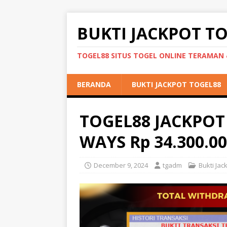
BUKTI JACKPOT T
TOGEL88 SITUS TOGEL ONLINE TERAMAN &
BERANDA
BUKTI JACKPOT TOGEL88
TOGEL88 JACKPOT
WAYS Rp 34.300.0
December 9, 2024
tgadm
Bukti Jac