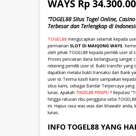
WAYS Rp 34.300.0
“TOGEL88 Situs Togel Online, Casino 
Terbesar dan Terlengkap di Indonesi
TOGEL88
mengucapkan selamat kepada user 
permainan
SLOT DI MAHJONG WAYS
. Kem
oleh pihak TOGEL88 kepada pemilik user id s
Proses pencairan dana berlangsung sangat 
rekening pemilik user id. Bukti transfer yang
dapatkan melalui bukti transaksi dari Bank 
user id. Terima kasih kami sampaikan kepa
situs kami, sebagai Bandar Terpercaya ya
lunas. Apakah
TOGEL88 PENIPU
? Reputasi “
hingga ratusan ribu pengguna setia TOGEL88
ini. Hapus rasa was-was dan khawatir anda
lunas.
INFO TOGEL88 YANG HA