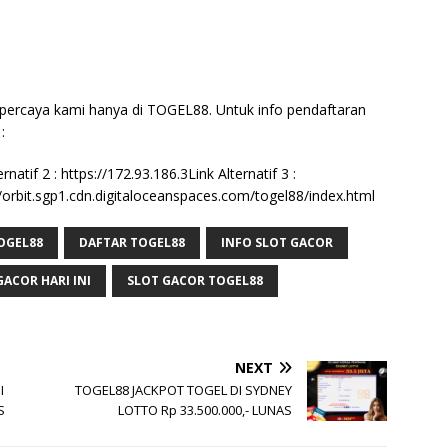
erpercaya kami hanya di TOGEL88. Untuk info pendaftaran
:
rnatif 2 : https://172.93.186.3Link Alternatif 3 :
://orbit.sgp1.cdn.digitaloceanspaces.com/togel88/index.html
OGEL88
DAFTAR TOGEL88
INFO SLOT GACOR
GACOR HARI INI
SLOT GACOR TOGEL88
NEXT
I
TOGEL88 JACKPOT TOGEL DI SYDNEY
S
LOTTO Rp 33.500.000,- LUNAS