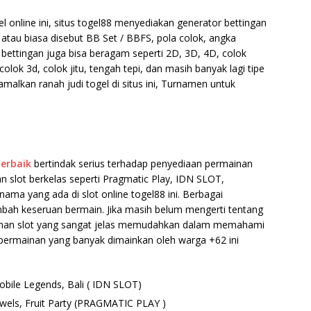
nline ini, situs togel88 menyediakan generator bettingan
atau biasa disebut BB Set / BBFS, pola colok, angka
s bettingan juga bisa beragam seperti 2D, 3D, 4D, colok
olok 3d, colok jitu, tengah tepi, dan masih banyak lagi tipe
amalkan ranah judi togel di situs ini, Turnamen untuk
terbaik
bertindak serius terhadap penyediaan permainan
n slot berkelas seperti Pragmatic Play, IDN SLOT,
ama yang ada di slot online togel88 ini. Berbagai
bah keseruan bermain. Jika masih belum mengerti tentang
mainan slot yang sangat jelas memudahkan dalam memahami
permainan yang banyak dimainkan oleh warga +62 ini
bile Legends, Bali ( IDN SLOT)
ewels, Fruit Party (PRAGMATIC PLAY )