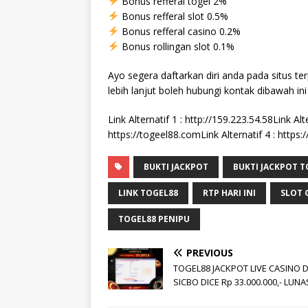
Bonus refferal togel 2%
Bonus refferal slot 0.5%
Bonus refferal casino 0.2%
Bonus rollingan slot 0.1%
Ayo segera daftarkan diri anda pada situs t
lebih lanjut boleh hubungi kontak dibawah ini 
Link Alternatif 1 : http://159.223.54.58Link Alte
https://togeel88.comLink Alternatif 4 : https
BUKTI JACKPOT
BUKTI JACKPOT T
LINK TOGEL88
RTP HARI INI
SLOT 
TOGEL88 PENIPU
PREVIOUS
TOGEL88 JACKPOT LIVE CASINO D
SICBO DICE Rp 33.000.000,- LUNA