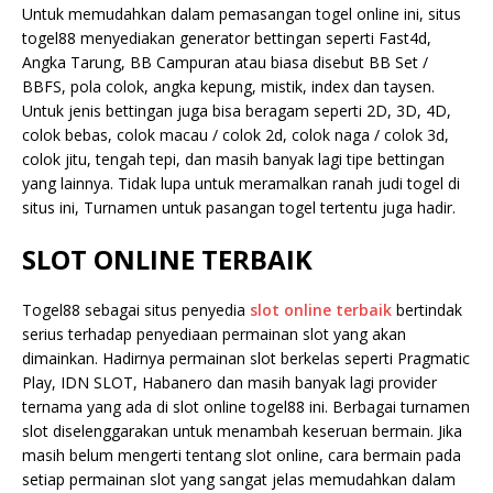
Untuk memudahkan dalam pemasangan togel online ini, situs
togel88 menyediakan generator bettingan seperti Fast4d,
Angka Tarung, BB Campuran atau biasa disebut BB Set /
BBFS, pola colok, angka kepung, mistik, index dan taysen.
Untuk jenis bettingan juga bisa beragam seperti 2D, 3D, 4D,
colok bebas, colok macau / colok 2d, colok naga / colok 3d,
colok jitu, tengah tepi, dan masih banyak lagi tipe bettingan
yang lainnya. Tidak lupa untuk meramalkan ranah judi togel di
situs ini, Turnamen untuk pasangan togel tertentu juga hadir.
SLOT ONLINE TERBAIK
Togel88 sebagai situs penyedia
slot online terbaik
bertindak
serius terhadap penyediaan permainan slot yang akan
dimainkan. Hadirnya permainan slot berkelas seperti Pragmatic
Play, IDN SLOT, Habanero dan masih banyak lagi provider
ternama yang ada di slot online togel88 ini. Berbagai turnamen
slot diselenggarakan untuk menambah keseruan bermain. Jika
masih belum mengerti tentang slot online, cara bermain pada
setiap permainan slot yang sangat jelas memudahkan dalam