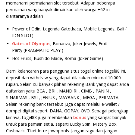
memahami permaianan slot tersebut. Adapun beberapa
permainan yang banyak dimainkan oleh warga +62 ini
diantaranya adalah
Power of Odin, Legenda Gatotkaca, Mobile Legends, Bali (
IDN SLOT)
Gates of Olympus
, Bonanza, Joker Jewels, Fruit
Party (PRAGMATIC PLAY )
Hot Fruits, Bushido Blade, Roma (Joker Game)
Demi kelancaran para pengguna situs togel online togel88 ini,
deposit dan withdraw yang dapat dilakukan minimal 10.000
rupiah. Selain itu banyak pilihan rekening Bank yang dapat anda
daftarkan yaitu BCA , BRI , MANDIRI , CIMB , PANIN ,
SINARMAS , BSI , JENIUS , MAYBANK , MEGA , PERMATA.
Selain rekening bank tersebut juga dapat melalui e-wallet /
dompet digital seperti DANA, GOPAY, OVO. Sebagai pelengkap
lainnya, togel88 juga memberikan
bonus
yang sangat banyak
untuk para pemain setia, seperti Lucky Spin, Mistery Box,
Cashback, Tiket lotre jowopools. Jangan ragu dan jangan