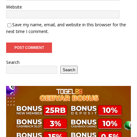
Website
Save my name, email, and website in this browser for the
next time I comment.
Search
Search