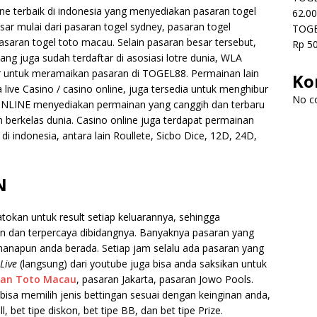
line terbaik di indonesia yang menyediakan pasaran togel
62.0
sar mulai dari pasaran togel sydney, pasaran togel
TOGE
saran togel toto macau. Selain pasaran besar tersebut,
Rp 5
ng juga sudah terdaftar di asosiasi lotre dunia, WLA
untuk meramaikan pasaran di TOGEL88. Permainan lain
Ko
ga live Casino / casino online, juga tersedia untuk menghibur
No c
NLINE menyediakan permainan yang canggih dan terbaru
 berkelas dunia. Casino online juga terdapat permainan
e di indonesia, antara lain Roullete, Sicbo Dice, 12D, 24D,
N
atokan untuk result setiap keluarannya, sehingga
 dan terpercaya dibidangnya. Banyaknya pasaran yang
anapun anda berada. Setiap jam selalu ada pasaran yang
Live
(langsung) dari youtube juga bisa anda saksikan untuk
ran Toto Macau
, pasaran Jakarta, pasaran Jowo Pools.
isa memilih jenis bettingan sesuai dengan keinginan anda,
ll, bet tipe diskon, bet tipe BB, dan bet tipe Prize.