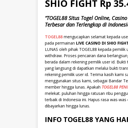
SHIO FIGHT Rp 35.
“TOGEL88 Situs Togel Online, Casino 
Terbesar dan Terlengkap di Indonesi
TOGEL88
mengucapkan selamat kepada user 
pada permainan
LIVE CASINO DI SHIO FIGH
LUNAS oleh pihak TOGEL88 kepada pemilik us
withdraw. Proses pencairan dana berlangsu
berada dalam rekening pemilik user id. Bukti 
yang langsung di dapatkan melalui bukti tra
rekening pemilik user id. Terima kasih kam
menggunakan situs kami, sebagai Bandar 
member hingga lunas. Apakah
TOGEL88 PEN
melekat. puluhan hingga ratusan ribu pengg
terbaik di Indonesia ini. Hapus rasa was-w
dibayarkan hingga lunas.
INFO TOGEL88 YANG HA