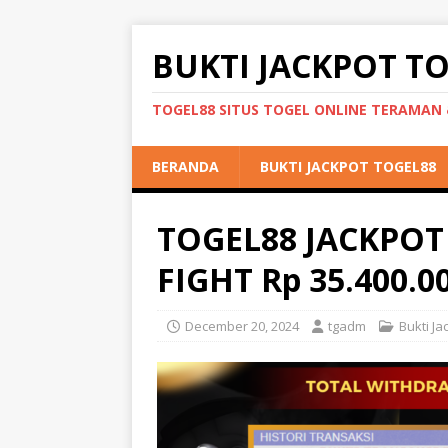
BUKTI JACKPOT T
TOGEL88 SITUS TOGEL ONLINE TERAMAN &
BERANDA
BUKTI JACKPOT TOGEL88
TOGEL88 JACKPOT 
FIGHT Rp 35.400.0
December 20, 2024
tgadm
Bukti Ja