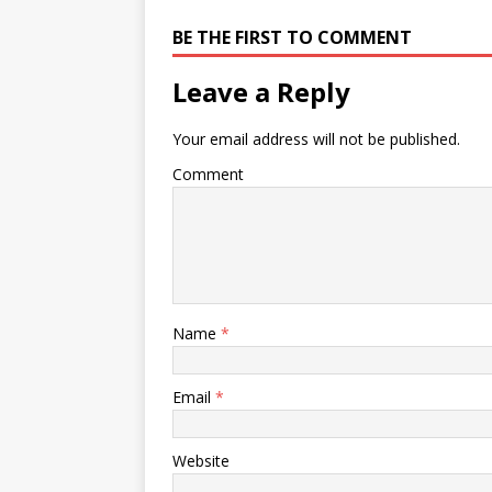
BE THE FIRST TO COMMENT
Leave a Reply
Your email address will not be published.
Comment
Name
*
Email
*
Website