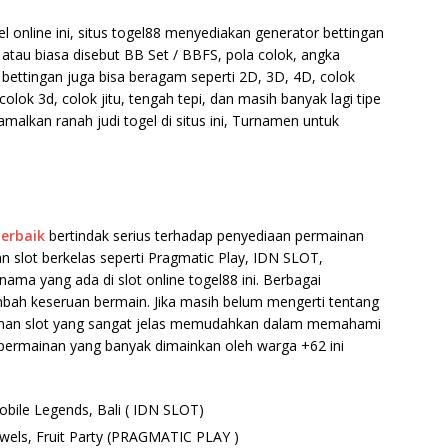
nline ini, situs togel88 menyediakan generator bettingan
atau biasa disebut BB Set / BBFS, pola colok, angka
s bettingan juga bisa beragam seperti 2D, 3D, 4D, colok
olok 3d, colok jitu, tengah tepi, dan masih banyak lagi tipe
amalkan ranah judi togel di situs ini, Turnamen untuk
terbaik
bertindak serius terhadap penyediaan permainan
n slot berkelas seperti Pragmatic Play, IDN SLOT,
ama yang ada di slot online togel88 ini. Berbagai
bah keseruan bermain. Jika masih belum mengerti tentang
mainan slot yang sangat jelas memudahkan dalam memahami
permainan yang banyak dimainkan oleh warga +62 ini
bile Legends, Bali ( IDN SLOT)
ewels, Fruit Party (PRAGMATIC PLAY )