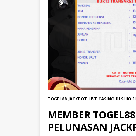
TOGEL88 JACKPOT LIVE CASINO DI SHIO FI
MEMBER TOGEL88
PELUNASAN JACKP