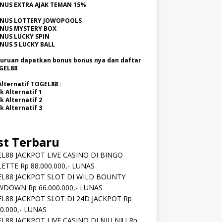
NUS EXTRA AJAK TEMAN 15%
NUS LOTTERY JOWOPOOLS
NUS MYSTERY BOX
NUS LUCKY SPIN
NUS 5 LUCKY BALL
uruan dapatkan bonus bonus nya dan daftar
GEL88
Alternatif TOGEL88 :
nk Alternatif
1
nk Alternatif
2
k Alternatif 3
st Terbaru
L88 JACKPOT LIVE CASINO DI BINGO
ETTE Rp 88.000.000,- LUNAS
L88 JACKPOT SLOT DI WILD BOUNTY
DOWN Rp 66.000.000,- LUNAS
L88 JACKPOT SLOT DI 24D JACKPOT Rp
00.000,- LUNAS
L88 JACKPOT LIVE CASINO DI NIU NIU Rp