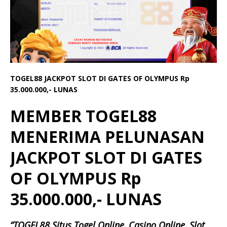
TOGEL88 JACKPOT SLOT DI GATES OF OLYMPUS Rp
35.000.000,- LUNAS
MEMBER TOGEL88
MENERIMA PELUNASAN
JACKPOT SLOT DI GATES
OF OLYMPUS Rp
35.000.000,- LUNAS
“TOGEL88 Situs Togel Online, Casino Online, Slot