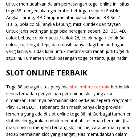
Untuk memudahkan dalam pemasangan togel online ini, situs
togel88 menyediakan generator bettingan seperti Fast4d,
Angka Tarung, BB Campuran atau biasa disebut BB Set /
BBFS, pola colok, angka kepung, mistik, index dan taysen.
Untuk jenis bettingan juga bisa beragam seperti 2D, 3D, 4D,
colok bebas, colok macau / colok 2d, colok naga / colok 3d,
colok jitu, tengah tepi, dan masih banyak lagi tipe bettingan
yang lainnya. Tidak lupa untuk meramalkan ranah judi togel di
situs ini, Turnamen untuk pasangan togel tertentu juga hadir.
SLOT ONLINE TERBAIK
Togel88 sebagai situs penyedia
slot online terbaik
bertindak
serius terhadap penyediaan permainan slot yang akan
dimainkan. Hadirnya permainan slot berkelas seperti Pragmatic
Play, IDN SLOT, Habanero dan masih banyak lagi provider
ternama yang ada di slot online togel88 ini. Berbagai turnamen
slot diselenggarakan untuk menambah keseruan bermain. Jika
masih belum mengerti tentang slot online, cara bermain pada
setiap permainan slot yang sangat jelas memudahkan dalam