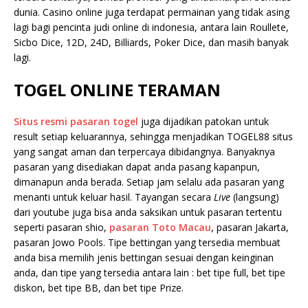
dunia. Casino online juga terdapat permainan yang tidak asing
lagi bagi pencinta judi online di indonesia, antara lain Roullete,
Sicbo Dice, 12D, 24D, Billiards, Poker Dice, dan masih banyak
lagi.
TOGEL ONLINE TERAMAN
Situs resmi pasaran togel
juga dijadikan patokan untuk
result setiap keluarannya, sehingga menjadikan TOGEL88 situs
yang sangat aman dan terpercaya dibidangnya. Banyaknya
pasaran yang disediakan dapat anda pasang kapanpun,
dimanapun anda berada. Setiap jam selalu ada pasaran yang
menanti untuk keluar hasil. Tayangan secara
Live
(langsung)
dari youtube juga bisa anda saksikan untuk pasaran tertentu
seperti pasaran shio,
pasaran Toto Macau
, pasaran Jakarta,
pasaran Jowo Pools. Tipe bettingan yang tersedia membuat
anda bisa memilih jenis bettingan sesuai dengan keinginan
anda, dan tipe yang tersedia antara lain : bet tipe full, bet tipe
diskon, bet tipe BB, dan bet tipe Prize.