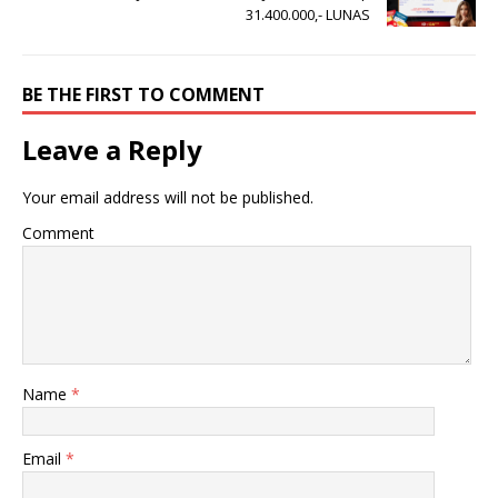
31.400.000,- LUNAS
BE THE FIRST TO COMMENT
Leave a Reply
Your email address will not be published.
Comment
Name
*
Email
*