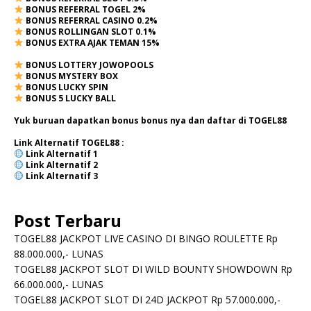
BONUS REFERRAL TOGEL 2%
BONUS REFERRAL CASINO 0.2%
BONUS ROLLINGAN SLOT 0.1%
BONUS EXTRA AJAK TEMAN 15%
BONUS LOTTERY JOWOPOOLS
BONUS MYSTERY BOX
BONUS LUCKY SPIN
BONUS 5 LUCKY BALL
Yuk buruan dapatkan bonus bonus nya dan daftar di TOGEL88
Link Alternatif TOGEL88 :
Link Alternatif
1
Link Alternatif
2
Link Alternatif 3
Post Terbaru
TOGEL88 JACKPOT LIVE CASINO DI BINGO ROULETTE Rp
88.000.000,- LUNAS
TOGEL88 JACKPOT SLOT DI WILD BOUNTY SHOWDOWN Rp
66.000.000,- LUNAS
TOGEL88 JACKPOT SLOT DI 24D JACKPOT Rp 57.000.000,-