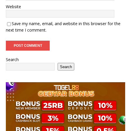
Website
Save my name, email, and website in this browser for the
next time I comment.
Search
Search