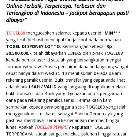
Online Terbaik, Terpercaya, Terbesar dan
Terlengkap di Indonesia – Jackpot berapapun pasti
dibayar”
TOGEL88
mengucapkan selamat kepada user id :
MIN*
**
yang telah berhasil mendapatkan jackpot pada permainan
TOGEL DI SYDNEY LOTTO
. Kemenangan sebesar
Rp
30.500.000
,-.
telah dibayarkan LUNAS oleh pihak TOGEL88
kepada pemilik user id setelah yang bersangkutan mengisi
formulir withdraw. Proses pencairan dana berlangsung sangat
cepat hanya dalam waktu 5-10 menit sudah berada dalam
rekening pemilik user id. Bukti transfer yang dapat anda lihat
adalah bukti
SAH / VALID
yang langsung di dapatkan melalui
bukti transaksi dari Bank yang digunakan untuk pengiriman
dana pada rekening pemilik user id. Terima kasih kami
sampaikan kepada para pengguna setia TOGEL88 yang telah
menggunakan situs kami, sebagai Bandar Terpercaya yang
pastinya membayar semua kemenangan member hingga
lunas. Apakah
TOGEL88 PENIPU
? Reputasi “TOGEL88
TERPERCAYA” sudah sangat melekat. puluhan hingga ratusan