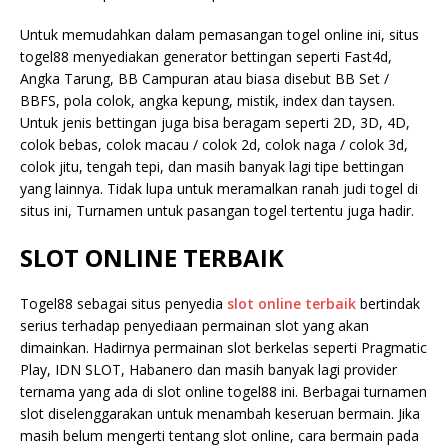
Untuk memudahkan dalam pemasangan togel online ini, situs
togel88 menyediakan generator bettingan seperti Fast4d,
Angka Tarung, BB Campuran atau biasa disebut BB Set /
BBFS, pola colok, angka kepung, mistik, index dan taysen.
Untuk jenis bettingan juga bisa beragam seperti 2D, 3D, 4D,
colok bebas, colok macau / colok 2d, colok naga / colok 3d,
colok jitu, tengah tepi, dan masih banyak lagi tipe bettingan
yang lainnya. Tidak lupa untuk meramalkan ranah judi togel di
situs ini, Turnamen untuk pasangan togel tertentu juga hadir.
SLOT ONLINE TERBAIK
Togel88 sebagai situs penyedia
slot online terbaik
bertindak
serius terhadap penyediaan permainan slot yang akan
dimainkan. Hadirnya permainan slot berkelas seperti Pragmatic
Play, IDN SLOT, Habanero dan masih banyak lagi provider
ternama yang ada di slot online togel88 ini. Berbagai turnamen
slot diselenggarakan untuk menambah keseruan bermain. Jika
masih belum mengerti tentang slot online, cara bermain pada