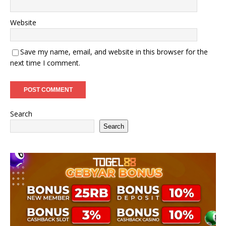
Website
Save my name, email, and website in this browser for the
next time I comment.
Search
Search