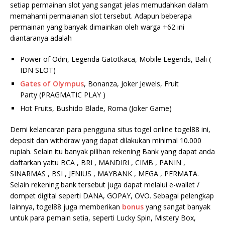
setiap permainan slot yang sangat jelas memudahkan dalam
memahami permaianan slot tersebut. Adapun beberapa
permainan yang banyak dimainkan oleh warga +62 ini
diantaranya adalah
Power of Odin, Legenda Gatotkaca, Mobile Legends, Bali (
IDN SLOT)
Gates of Olympus
, Bonanza, Joker Jewels, Fruit
Party (PRAGMATIC PLAY )
Hot Fruits, Bushido Blade, Roma (Joker Game)
Demi kelancaran para pengguna situs togel online togel88 ini,
deposit dan withdraw yang dapat dilakukan minimal 10.000
rupiah. Selain itu banyak pilihan rekening Bank yang dapat anda
daftarkan yaitu BCA , BRI , MANDIRI , CIMB , PANIN ,
SINARMAS , BSI , JENIUS , MAYBANK , MEGA , PERMATA.
Selain rekening bank tersebut juga dapat melalui e-wallet /
dompet digital seperti DANA, GOPAY, OVO. Sebagai pelengkap
lainnya, togel88 juga memberikan
bonus
yang sangat banyak
untuk para pemain setia, seperti Lucky Spin, Mistery Box,