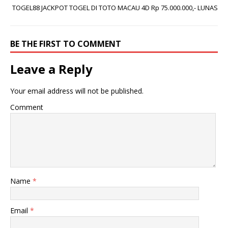
TOGEL88 JACKPOT TOGEL DI TOTO MACAU 4D Rp 75.000.000,- LUNAS
BE THE FIRST TO COMMENT
Leave a Reply
Your email address will not be published.
Comment
Name
*
Email
*