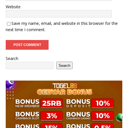
Website
Save my name, email, and website in this browser for the
next time I comment.
Search
Search