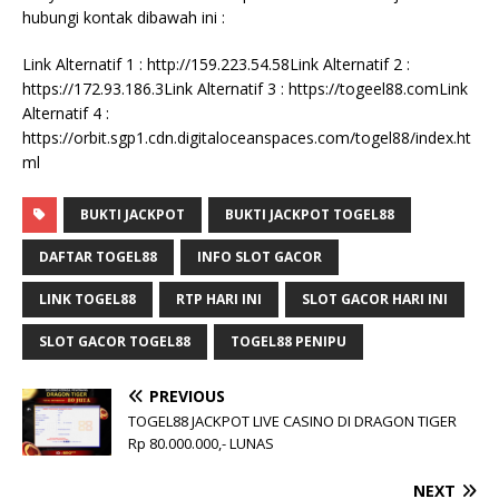
hubungi kontak dibawah ini :
Link Alternatif 1 : http://159.223.54.58Link Alternatif 2 :
https://172.93.186.3Link Alternatif 3 : https://togeel88.comLink
Alternatif 4 :
https://orbit.sgp1.cdn.digitaloceanspaces.com/togel88/index.ht
ml
BUKTI JACKPOT
BUKTI JACKPOT TOGEL88
DAFTAR TOGEL88
INFO SLOT GACOR
LINK TOGEL88
RTP HARI INI
SLOT GACOR HARI INI
SLOT GACOR TOGEL88
TOGEL88 PENIPU
PREVIOUS
TOGEL88 JACKPOT LIVE CASINO DI DRAGON TIGER
Rp 80.000.000,- LUNAS
NEXT