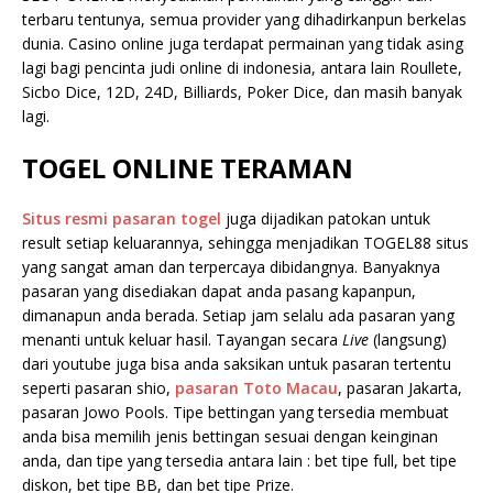
terbaru tentunya, semua provider yang dihadirkanpun berkelas
dunia. Casino online juga terdapat permainan yang tidak asing
lagi bagi pencinta judi online di indonesia, antara lain Roullete,
Sicbo Dice, 12D, 24D, Billiards, Poker Dice, dan masih banyak
lagi.
TOGEL ONLINE TERAMAN
Situs resmi pasaran togel
juga dijadikan patokan untuk
result setiap keluarannya, sehingga menjadikan TOGEL88 situs
yang sangat aman dan terpercaya dibidangnya. Banyaknya
pasaran yang disediakan dapat anda pasang kapanpun,
dimanapun anda berada. Setiap jam selalu ada pasaran yang
menanti untuk keluar hasil. Tayangan secara
Live
(langsung)
dari youtube juga bisa anda saksikan untuk pasaran tertentu
seperti pasaran shio,
pasaran Toto Macau
, pasaran Jakarta,
pasaran Jowo Pools. Tipe bettingan yang tersedia membuat
anda bisa memilih jenis bettingan sesuai dengan keinginan
anda, dan tipe yang tersedia antara lain : bet tipe full, bet tipe
diskon, bet tipe BB, dan bet tipe Prize.