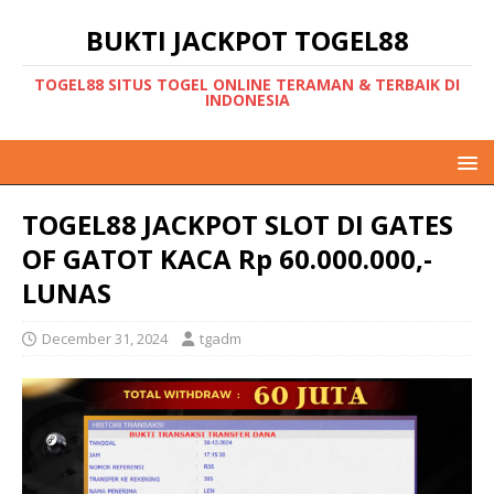
BUKTI JACKPOT TOGEL88
TOGEL88 SITUS TOGEL ONLINE TERAMAN & TERBAIK DI
INDONESIA
TOGEL88 JACKPOT SLOT DI GATES
OF GATOT KACA Rp 60.000.000,-
LUNAS
December 31, 2024
tgadm