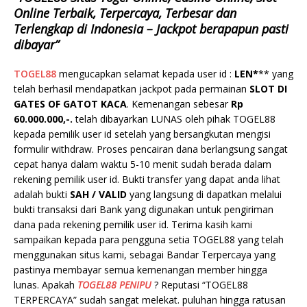
Online Terbaik, Terpercaya, Terbesar dan
Terlengkap di Indonesia – Jackpot berapapun pasti
dibayar”
TOGEL88
mengucapkan selamat kepada user id :
LEN*
** yang
telah berhasil mendapatkan jackpot pada permainan
SLOT DI
GATES OF GATOT KACA
. Kemenangan sebesar
Rp
60.000.000
,-.
telah dibayarkan LUNAS oleh pihak TOGEL88
kepada pemilik user id setelah yang bersangkutan mengisi
formulir withdraw. Proses pencairan dana berlangsung sangat
cepat hanya dalam waktu 5-10 menit sudah berada dalam
rekening pemilik user id. Bukti transfer yang dapat anda lihat
adalah bukti
SAH / VALID
yang langsung di dapatkan melalui
bukti transaksi dari Bank yang digunakan untuk pengiriman
dana pada rekening pemilik user id. Terima kasih kami
sampaikan kepada para pengguna setia TOGEL88 yang telah
menggunakan situs kami, sebagai Bandar Terpercaya yang
pastinya membayar semua kemenangan member hingga
lunas. Apakah
TOGEL88 PENIPU
? Reputasi “TOGEL88
TERPERCAYA” sudah sangat melekat. puluhan hingga ratusan