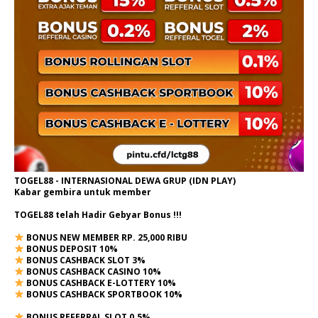
TOGEL88 - INTERNASIONAL DEWA GRUP (IDN PLAY)
Kabar gembira untuk member
TOGEL88 telah Hadir Gebyar Bonus !!!
BONUS NEW MEMBER RP. 25,000 RIBU
BONUS DEPOSIT 10%
BONUS CASHBACK SLOT 3%
BONUS CASHBACK CASINO 10%
BONUS CASHBACK E-LOTTERY 10%
BONUS CASHBACK SPORTBOOK 10%
BONUS REFERRAL SLOT 0.5%