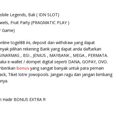
bile Legends, Bali ( IDN SLOT)
ewels, Fruit Party (PRAGMATIC PLAY )
er Game)
nline togel88 ini, deposit dan withdraw yang dapat
banyak pilihan rekening Bank yang dapat anda daftarkan
, SINARMAS , BSI , JENIUS , MAYBANK , MEGA , PERMATA.
lalui e-wallet / dompet digital seperti DANA, GOPAY, OVO.
emberikan
bonus
yang sangat banyak untuk para pemain
back, Tiket lotre jowopools. Jangan ragu dan jangan bimbang
nnya.
 Hadir BONUS EXTRA !!!