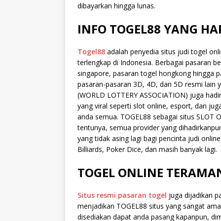
dibayarkan hingga lunas.
INFO TOGEL88 YANG HA
Togel88
adalah penyedia situs judi togel on
terlengkap di Indonesia. Berbagai pasaran be
singapore, pasaran togel hongkong hingga pa
pasaran-pasaran 3D, 4D, dan 5D resmi lain ya
(WORLD LOTTERY ASSOCIATION) juga hadir 
yang viral seperti slot online, esport, dan ju
anda semua. TOGEL88 sebagai situs SLOT O
tentunya, semua provider yang dihadirkanpun
yang tidak asing lagi bagi pencinta judi onlin
Billiards, Poker Dice, dan masih banyak lagi.
TOGEL ONLINE TERAMA
Situs resmi pasaran togel
juga dijadikan p
menjadikan TOGEL88 situs yang sangat aman
disediakan dapat anda pasang kapanpun, dim