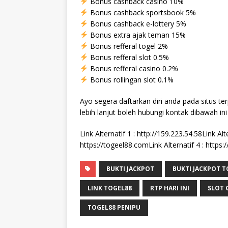
Bonus cashback casino 10%
Bonus cashback sportsbook 5%
Bonus cashback e-lottery 5%
Bonus extra ajak teman 15%
Bonus refferal togel 2%
Bonus refferal slot 0.5%
Bonus refferal casino 0.2%
Bonus rollingan slot 0.1%
Ayo segera daftarkan diri anda pada situs t
lebih lanjut boleh hubungi kontak dibawah ini 
Link Alternatif 1 : http://159.223.54.58Link Alte
https://togeel88.comLink Alternatif 4 : https
BUKTI JACKPOT
BUKTI JACKPOT T
LINK TOGEL88
RTP HARI INI
SLOT 
TOGEL88 PENIPU