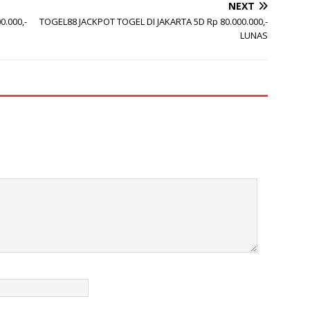
NEXT
0.000,-
TOGEL88 JACKPOT TOGEL DI JAKARTA 5D Rp 80.000.000,-
LUNAS