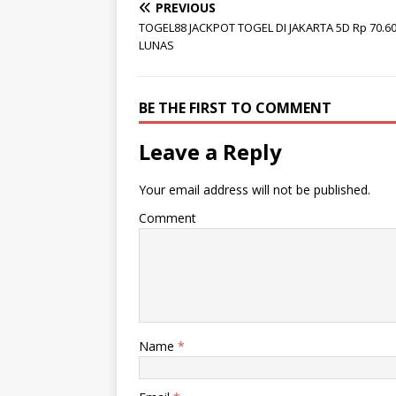
PREVIOUS
TOGEL88 JACKPOT TOGEL DI JAKARTA 5D Rp 70.60
LUNAS
BE THE FIRST TO COMMENT
Leave a Reply
Your email address will not be published.
Comment
Name
*