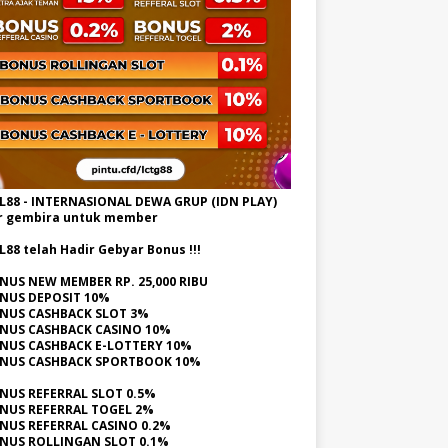
L88 - INTERNASIONAL DEWA GRUP (IDN PLAY)
r gembira untuk member
88 telah Hadir Gebyar Bonus !!!
NUS NEW MEMBER RP. 25,000 RIBU
NUS DEPOSIT 10%
NUS CASHBACK SLOT 3%
NUS CASHBACK CASINO 10%
NUS CASHBACK E-LOTTERY 10%
NUS CASHBACK SPORTBOOK 10%
NUS REFERRAL SLOT 0.5%
NUS REFERRAL TOGEL 2%
NUS REFERRAL CASINO 0.2%
NUS ROLLINGAN SLOT 0.1%