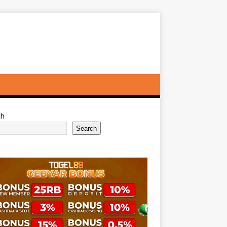
ch
Search