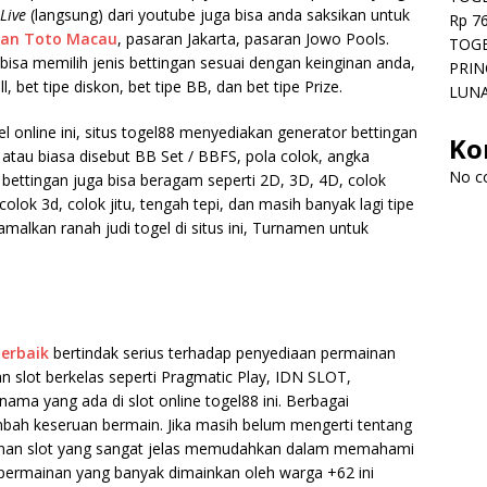
Live
(langsung) dari youtube juga bisa anda saksikan untuk
Rp 7
ran Toto Macau
, pasaran Jakarta, pasaran Jowo Pools.
TOGE
isa memilih jenis bettingan sesuai dengan keinginan anda,
PRIN
ll, bet tipe diskon, bet tipe BB, dan bet tipe Prize.
LUN
nline ini, situs togel88 menyediakan generator bettingan
Ko
atau biasa disebut BB Set / BBFS, pola colok, angka
No c
s bettingan juga bisa beragam seperti 2D, 3D, 4D, colok
olok 3d, colok jitu, tengah tepi, dan masih banyak lagi tipe
amalkan ranah judi togel di situs ini, Turnamen untuk
terbaik
bertindak serius terhadap penyediaan permainan
n slot berkelas seperti Pragmatic Play, IDN SLOT,
ama yang ada di slot online togel88 ini. Berbagai
bah keseruan bermain. Jika masih belum mengerti tentang
mainan slot yang sangat jelas memudahkan dalam memahami
permainan yang banyak dimainkan oleh warga +62 ini