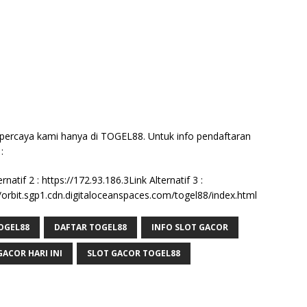
erpercaya kami hanya di TOGEL88. Untuk info pendaftaran
:
rnatif 2 : https://172.93.186.3Link Alternatif 3 :
://orbit.sgp1.cdn.digitaloceanspaces.com/togel88/index.html
OGEL88
DAFTAR TOGEL88
INFO SLOT GACOR
GACOR HARI INI
SLOT GACOR TOGEL88