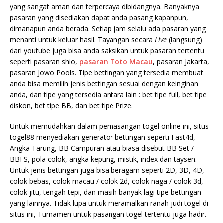
yang sangat aman dan terpercaya dibidangnya. Banyaknya
pasaran yang disediakan dapat anda pasang kapanpun,
dimanapun anda berada. Setiap jam selalu ada pasaran yang
menanti untuk keluar hasil. Tayangan secara
Live
(langsung)
dari youtube juga bisa anda saksikan untuk pasaran tertentu
seperti pasaran shio,
pasaran Toto Macau
, pasaran Jakarta,
pasaran Jowo Pools. Tipe bettingan yang tersedia membuat
anda bisa memilih jenis bettingan sesuai dengan keinginan
anda, dan tipe yang tersedia antara lain : bet tipe full, bet tipe
diskon, bet tipe BB, dan bet tipe Prize.
Untuk memudahkan dalam pemasangan togel online ini, situs
togel88 menyediakan generator bettingan seperti Fast4d,
Angka Tarung, BB Campuran atau biasa disebut BB Set /
BBFS, pola colok, angka kepung, mistik, index dan taysen.
Untuk jenis bettingan juga bisa beragam seperti 2D, 3D, 4D,
colok bebas, colok macau / colok 2d, colok naga / colok 3d,
colok jitu, tengah tepi, dan masih banyak lagi tipe bettingan
yang lainnya. Tidak lupa untuk meramalkan ranah judi togel di
situs ini, Turnamen untuk pasangan togel tertentu juga hadir.