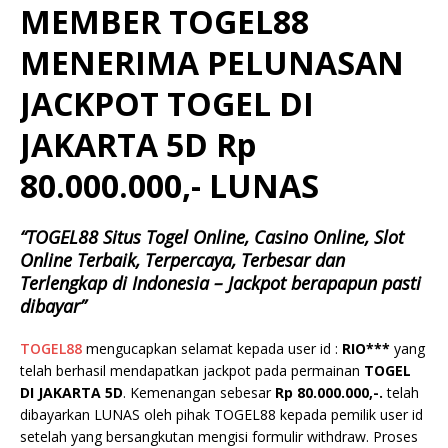
MEMBER TOGEL88
MENERIMA PELUNASAN
JACKPOT TOGEL DI
JAKARTA 5D Rp
80.000.000,- LUNAS
“TOGEL88 Situs Togel Online, Casino Online, Slot
Online Terbaik, Terpercaya, Terbesar dan
Terlengkap di Indonesia – Jackpot berapapun pasti
dibayar”
TOGEL88
mengucapkan selamat kepada user id :
RIO***
yang
telah berhasil mendapatkan jackpot pada permainan
TOGEL
DI JAKARTA 5D
. Kemenangan sebesar
Rp
80.000.000
,-.
telah
dibayarkan LUNAS oleh pihak TOGEL88 kepada pemilik user id
setelah yang bersangkutan mengisi formulir withdraw. Proses