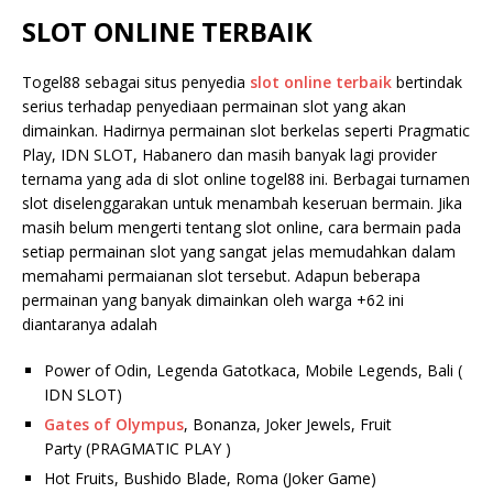
SLOT ONLINE TERBAIK
Togel88 sebagai situs penyedia
slot online terbaik
bertindak
serius terhadap penyediaan permainan slot yang akan
dimainkan. Hadirnya permainan slot berkelas seperti Pragmatic
Play, IDN SLOT, Habanero dan masih banyak lagi provider
ternama yang ada di slot online togel88 ini. Berbagai turnamen
slot diselenggarakan untuk menambah keseruan bermain. Jika
masih belum mengerti tentang slot online, cara bermain pada
setiap permainan slot yang sangat jelas memudahkan dalam
memahami permaianan slot tersebut. Adapun beberapa
permainan yang banyak dimainkan oleh warga +62 ini
diantaranya adalah
Power of Odin, Legenda Gatotkaca, Mobile Legends, Bali (
IDN SLOT)
Gates of Olympus
, Bonanza, Joker Jewels, Fruit
Party (PRAGMATIC PLAY )
Hot Fruits, Bushido Blade, Roma (Joker Game)