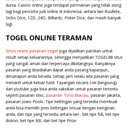
dunia. Casino online juga terdapat permainan yang tidak asing
lagi bagi pencinta judi online di indonesia, antara lain Roullete,
Sicbo Dice, 12D, 24D, Billiards, Poker Dice, dan masih banyak
lagi.
TOGEL ONLINE TERAMAN
Situs resmi pasaran togel
juga dijadikan patokan untuk
result setiap keluarannya, sehingga menjadikan TOGEL88 situs
yang sangat aman dan terpercaya dibidangnya. Banyaknya
pasaran yang disediakan dapat anda pasang kapanpun,
dimanapun anda berada. Setiap jam selalu ada pasaran yang
menanti untuk keluar hasil. Tayangan secara
Live
(langsung)
dari youtube juga bisa anda saksikan untuk pasaran tertentu
seperti pasaran shio,
pasaran Toto Macau
, pasaran Jakarta,
pasaran Jowo Pools. Tipe bettingan yang tersedia membuat
anda bisa memilih jenis bettingan sesuai dengan keinginan
anda, dan tipe yang tersedia antara lain : bet tipe full, bet tipe
diskon, bet tipe BB, dan bet tipe Prize.