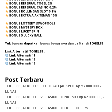
BONUS REFERRAL TOGEL 2%
BONUS REFERRAL CASINO 0.2%
BONUS ROLLINGAN SLOT 0.1%
BONUS EXTRA AJAK TEMAN 15%
BONUS LOTTERY JOWOPOOLS
BONUS MYSTERY BOX
BONUS LUCKY SPIN
BONUS 5 LUCKY BALL
Yuk buruan dapatkan bonus bonus nya dan daftar di TOGEL88
Link Alternatif TOGEL88 :
Link Alternatif
1
Link Alternatif
2
Link Alternatif 3
Post Terbaru
TOGEL88 JACKPOT SLOT DI 24D JACKPOT Rp 57.000.000,-
LUNAS
TOGEL88 JACKPOT LIVE CASINO DI NIU NIU Rp 62.000.000,-
LUNAS
TOGEL88 JACKPOT LIVE CASINO DI DUEL DICE Rp