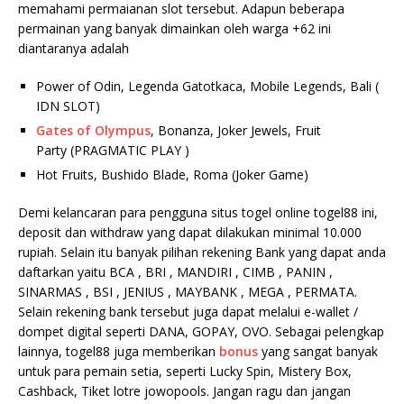
memahami permaianan slot tersebut. Adapun beberapa
permainan yang banyak dimainkan oleh warga +62 ini
diantaranya adalah
Power of Odin, Legenda Gatotkaca, Mobile Legends, Bali (
IDN SLOT)
Gates of Olympus
, Bonanza, Joker Jewels, Fruit
Party (PRAGMATIC PLAY )
Hot Fruits, Bushido Blade, Roma (Joker Game)
Demi kelancaran para pengguna situs togel online togel88 ini,
deposit dan withdraw yang dapat dilakukan minimal 10.000
rupiah. Selain itu banyak pilihan rekening Bank yang dapat anda
daftarkan yaitu BCA , BRI , MANDIRI , CIMB , PANIN ,
SINARMAS , BSI , JENIUS , MAYBANK , MEGA , PERMATA.
Selain rekening bank tersebut juga dapat melalui e-wallet /
dompet digital seperti DANA, GOPAY, OVO. Sebagai pelengkap
lainnya, togel88 juga memberikan
bonus
yang sangat banyak
untuk para pemain setia, seperti Lucky Spin, Mistery Box,
Cashback, Tiket lotre jowopools. Jangan ragu dan jangan