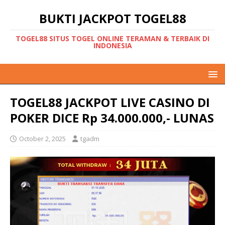
BUKTI JACKPOT TOGEL88
TOGEL88 SITUS TOGEL ONLINE TERAMAN & TERBAIK DI
INDONESIA
TOGEL88 JACKPOT LIVE CASINO DI
POKER DICE Rp 34.000.000,- LUNAS
October 2, 2025
tgadm