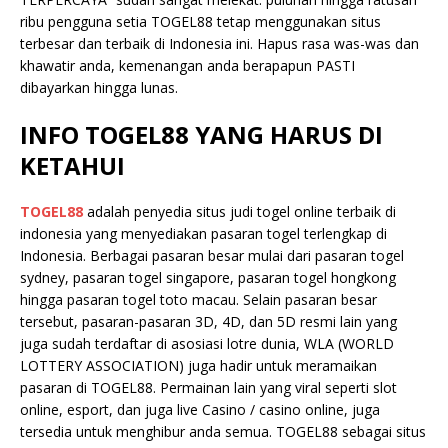
ribu pengguna setia TOGEL88 tetap menggunakan situs
terbesar dan terbaik di Indonesia ini. Hapus rasa was-was dan
khawatir anda, kemenangan anda berapapun PASTI
dibayarkan hingga lunas.
INFO TOGEL88 YANG HARUS DI
KETAHUI
TOGEL88
adalah penyedia situs judi togel online terbaik di
indonesia yang menyediakan pasaran togel terlengkap di
Indonesia. Berbagai pasaran besar mulai dari pasaran togel
sydney, pasaran togel singapore, pasaran togel hongkong
hingga pasaran togel toto macau. Selain pasaran besar
tersebut, pasaran-pasaran 3D, 4D, dan 5D resmi lain yang
juga sudah terdaftar di asosiasi lotre dunia, WLA (WORLD
LOTTERY ASSOCIATION) juga hadir untuk meramaikan
pasaran di TOGEL88. Permainan lain yang viral seperti slot
online, esport, dan juga live Casino / casino online, juga
tersedia untuk menghibur anda semua. TOGEL88 sebagai situs