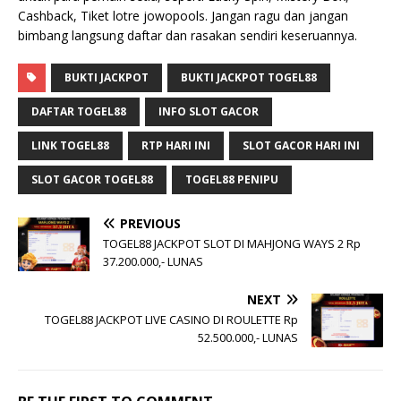
Cashback, Tiket lotre jowopools. Jangan ragu dan jangan
bimbang langsung daftar dan rasakan sendiri keseruannya.
BUKTI JACKPOT
BUKTI JACKPOT TOGEL88
DAFTAR TOGEL88
INFO SLOT GACOR
LINK TOGEL88
RTP HARI INI
SLOT GACOR HARI INI
SLOT GACOR TOGEL88
TOGEL88 PENIPU
PREVIOUS
TOGEL88 JACKPOT SLOT DI MAHJONG WAYS 2 Rp
37.200.000,- LUNAS
NEXT
TOGEL88 JACKPOT LIVE CASINO DI ROULETTE Rp
52.500.000,- LUNAS