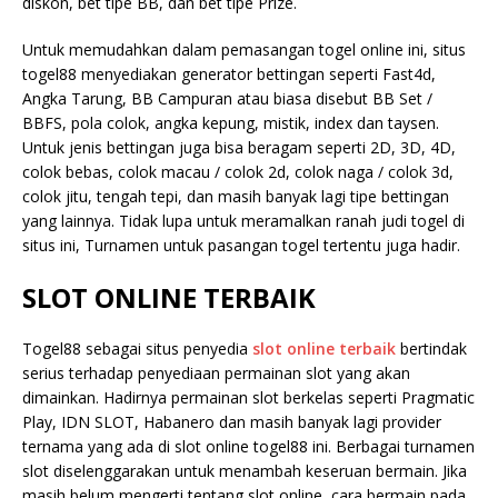
diskon, bet tipe BB, dan bet tipe Prize.
Untuk memudahkan dalam pemasangan togel online ini, situs
togel88 menyediakan generator bettingan seperti Fast4d,
Angka Tarung, BB Campuran atau biasa disebut BB Set /
BBFS, pola colok, angka kepung, mistik, index dan taysen.
Untuk jenis bettingan juga bisa beragam seperti 2D, 3D, 4D,
colok bebas, colok macau / colok 2d, colok naga / colok 3d,
colok jitu, tengah tepi, dan masih banyak lagi tipe bettingan
yang lainnya. Tidak lupa untuk meramalkan ranah judi togel di
situs ini, Turnamen untuk pasangan togel tertentu juga hadir.
SLOT ONLINE TERBAIK
Togel88 sebagai situs penyedia
slot online terbaik
bertindak
serius terhadap penyediaan permainan slot yang akan
dimainkan. Hadirnya permainan slot berkelas seperti Pragmatic
Play, IDN SLOT, Habanero dan masih banyak lagi provider
ternama yang ada di slot online togel88 ini. Berbagai turnamen
slot diselenggarakan untuk menambah keseruan bermain. Jika
masih belum mengerti tentang slot online, cara bermain pada