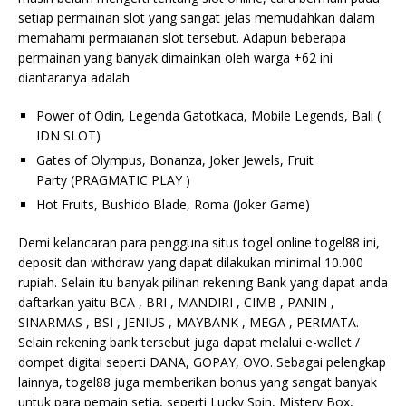
setiap permainan slot yang sangat jelas memudahkan dalam
memahami permaianan slot tersebut. Adapun beberapa
permainan yang banyak dimainkan oleh warga +62 ini
diantaranya adalah
Power of Odin, Legenda Gatotkaca, Mobile Legends, Bali (
IDN SLOT)
Gates of Olympus, Bonanza, Joker Jewels, Fruit
Party (PRAGMATIC PLAY )
Hot Fruits, Bushido Blade, Roma (Joker Game)
Demi kelancaran para pengguna situs togel online togel88 ini,
deposit dan withdraw yang dapat dilakukan minimal 10.000
rupiah. Selain itu banyak pilihan rekening Bank yang dapat anda
daftarkan yaitu BCA , BRI , MANDIRI , CIMB , PANIN ,
SINARMAS , BSI , JENIUS , MAYBANK , MEGA , PERMATA.
Selain rekening bank tersebut juga dapat melalui e-wallet /
dompet digital seperti DANA, GOPAY, OVO. Sebagai pelengkap
lainnya, togel88 juga memberikan bonus yang sangat banyak
untuk para pemain setia, seperti Lucky Spin, Mistery Box,