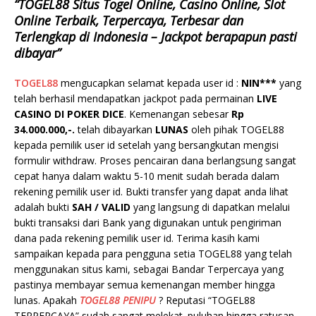
“TOGEL88 Situs Togel Online, Casino Online, Slot
Online Terbaik, Terpercaya, Terbesar dan
Terlengkap di Indonesia – Jackpot berapapun pasti
dibayar”
TOGEL88
mengucapkan selamat kepada user id :
NIN***
yang
telah berhasil mendapatkan jackpot pada permainan
LIVE
CASINO DI POKER DICE
. Kemenangan sebesar
Rp
34.000.000,-.
telah dibayarkan
LUNAS
oleh pihak TOGEL88
kepada pemilik user id setelah yang bersangkutan mengisi
formulir withdraw. Proses pencairan dana berlangsung sangat
cepat hanya dalam waktu 5-10 menit sudah berada dalam
rekening pemilik user id. Bukti transfer yang dapat anda lihat
adalah bukti
SAH / VALID
yang langsung di dapatkan melalui
bukti transaksi dari Bank yang digunakan untuk pengiriman
dana pada rekening pemilik user id. Terima kasih kami
sampaikan kepada para pengguna setia TOGEL88 yang telah
menggunakan situs kami, sebagai Bandar Terpercaya yang
pastinya membayar semua kemenangan member hingga
lunas. Apakah
TOGEL88 PENIPU
? Reputasi “TOGEL88
TERPERCAYA” sudah sangat melekat. puluhan hingga ratusan