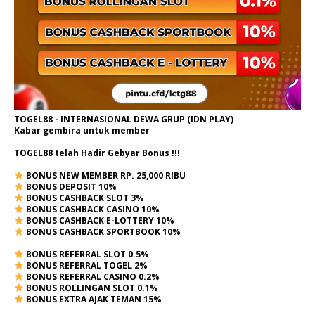
TOGEL88 - INTERNASIONAL DEWA GRUP (IDN PLAY)
Kabar gembira untuk member
TOGEL88 telah Hadir Gebyar Bonus !!!
BONUS NEW MEMBER RP. 25,000 RIBU
BONUS DEPOSIT 10%
BONUS CASHBACK SLOT 3%
BONUS CASHBACK CASINO 10%
BONUS CASHBACK E-LOTTERY 10%
BONUS CASHBACK SPORTBOOK 10%
BONUS REFERRAL SLOT 0.5%
BONUS REFERRAL TOGEL 2%
BONUS REFERRAL CASINO 0.2%
BONUS ROLLINGAN SLOT 0.1%
BONUS EXTRA AJAK TEMAN 15%