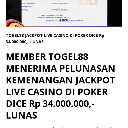
TOGEL88 JACKPOT LIVE CASINO DI POKER DICE Rp
34.000.000,- LUNAS
MEMBER TOGEL88
MENERIMA PELUNASAN
KEMENANGAN JACKPOT
LIVE CASINO DI POKER
DICE Rp 34.000.000,-
LUNAS