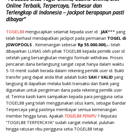
Online Terbaik, Terpercaya, Terbesar dan
Terlengkap di Indonesia – Jackpot berapapun pasti
dibayar”
TOGEL88
mengucapkan selamat kepada user id :
JAK
*** yang
telah berhasil mendapatkan jackpot pada permainan
TOGEL di
JOWOPOOLS
. Kemenangan sebesar
Rp
55.000.000
,-.
telah
dibayarkan LUNAS oleh pihak TOGEL88 kepada pemilik user id
setelah yang bersangkutan mengisi formulir withdraw. Proses
pencairan dana berlangsung sangat cepat hanya dalam waktu
5-10 menit sudah berada dalam rekening pemilik user id. Bukti
transfer yang dapat anda lihat adalah bukti
SAH / VALID
yang
langsung di dapatkan melalui bukti transaksi dari Bank yang
digunakan untuk pengiriman dana pada rekening pemilik user
id. Terima kasih kami sampaikan kepada para pengguna setia
TOGEL88 yang telah menggunakan situs kami, sebagai Bandar
Terpercaya yang pastinya membayar semua kemenangan
member hingga lunas. Apakah
TOGEL88 PENIPU
? Reputasi
“TOGEL88 TERPERCAYA” sudah sangat melekat. puluhan
hingga ratusan ribu pengguna setia TOGEL88 tetap