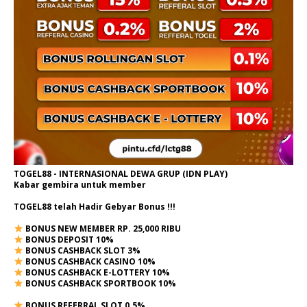
TOGEL88 - INTERNASIONAL DEWA GRUP (IDN PLAY)
Kabar gembira untuk member
TOGEL88 telah Hadir Gebyar Bonus !!!
BONUS NEW MEMBER RP. 25,000 RIBU
BONUS DEPOSIT 10%
BONUS CASHBACK SLOT 3%
BONUS CASHBACK CASINO 10%
BONUS CASHBACK E-LOTTERY 10%
BONUS CASHBACK SPORTBOOK 10%
BONUS REFERRAL SLOT 0.5%