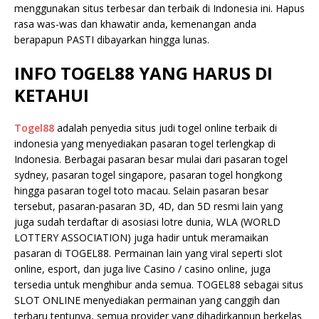
menggunakan situs terbesar dan terbaik di Indonesia ini. Hapus
rasa was-was dan khawatir anda, kemenangan anda
berapapun PASTI dibayarkan hingga lunas.
INFO TOGEL88 YANG HARUS DI
KETAHUI
Togel88
adalah penyedia situs judi togel online terbaik di
indonesia yang menyediakan pasaran togel terlengkap di
Indonesia. Berbagai pasaran besar mulai dari pasaran togel
sydney, pasaran togel singapore, pasaran togel hongkong
hingga pasaran togel toto macau. Selain pasaran besar
tersebut, pasaran-pasaran 3D, 4D, dan 5D resmi lain yang
juga sudah terdaftar di asosiasi lotre dunia, WLA (WORLD
LOTTERY ASSOCIATION) juga hadir untuk meramaikan
pasaran di TOGEL88. Permainan lain yang viral seperti slot
online, esport, dan juga live Casino / casino online, juga
tersedia untuk menghibur anda semua. TOGEL88 sebagai situs
SLOT ONLINE menyediakan permainan yang canggih dan
terbaru tentunya, semua provider yang dihadirkanpun berkelas