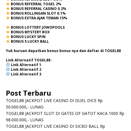
BONUS REFERRAL TOGEL 2%
BONUS REFERRAL CASINO 0.2%
BONUS ROLLINGAN SLOT 0.1%
BONUS EXTRA AJAK TEMAN 15%
BONUS LOTTERY JOWOPOOLS
BONUS MYSTERY BOX
BONUS LUCKY SPIN
BONUS 5 LUCKY BALL
Yuk buruan dapatkan bonus bonus nya dan daftar di TOGEL88
Link Alternatif TOGEL88 :
Link Alternatif
1
Link Alternatif
2
Link Alternatif 3
Post Terbaru
TOGEL88 JACKPOT LIVE CASINO DI DUEL DICE Rp
50.000.000,- LUNAS
TOGEL88 JACKPOT SLOT DI GATES OF GATOT KACA 1000 Rp
98.000.000,- LUNAS
TOGEL88 JACKPOT LIVE CASINO DI SICBO BALL Rp