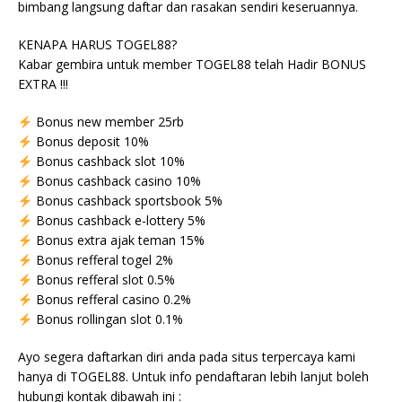
bimbang langsung daftar dan rasakan sendiri keseruannya.
KENAPA HARUS TOGEL88?
Kabar gembira untuk member TOGEL88 telah Hadir BONUS
EXTRA !!!
Bonus new member 25rb
Bonus deposit 10%
Bonus cashback slot 10%
Bonus cashback casino 10%
Bonus cashback sportsbook 5%
Bonus cashback e-lottery 5%
Bonus extra ajak teman 15%
Bonus refferal togel 2%
Bonus refferal slot 0.5%
Bonus refferal casino 0.2%
Bonus rollingan slot 0.1%
Ayo segera daftarkan diri anda pada situs terpercaya kami
hanya di TOGEL88. Untuk info pendaftaran lebih lanjut boleh
hubungi kontak dibawah ini :