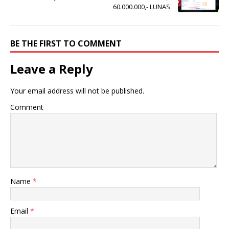
60.000.000,- LUNAS
BE THE FIRST TO COMMENT
Leave a Reply
Your email address will not be published.
Comment
Name
*
Email
*