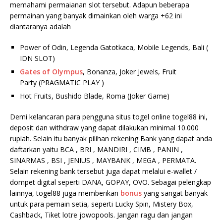
memahami permaianan slot tersebut. Adapun beberapa
permainan yang banyak dimainkan oleh warga +62 ini
diantaranya adalah
Power of Odin, Legenda Gatotkaca, Mobile Legends, Bali (
IDN SLOT)
Gates of Olympus
, Bonanza, Joker Jewels, Fruit
Party (PRAGMATIC PLAY )
Hot Fruits, Bushido Blade, Roma (Joker Game)
Demi kelancaran para pengguna situs togel online togel88 ini,
deposit dan withdraw yang dapat dilakukan minimal 10.000
rupiah. Selain itu banyak pilihan rekening Bank yang dapat anda
daftarkan yaitu BCA , BRI , MANDIRI , CIMB , PANIN ,
SINARMAS , BSI , JENIUS , MAYBANK , MEGA , PERMATA.
Selain rekening bank tersebut juga dapat melalui e-wallet /
dompet digital seperti DANA, GOPAY, OVO. Sebagai pelengkap
lainnya, togel88 juga memberikan
bonus
yang sangat banyak
untuk para pemain setia, seperti Lucky Spin, Mistery Box,
Cashback, Tiket lotre jowopools. Jangan ragu dan jangan