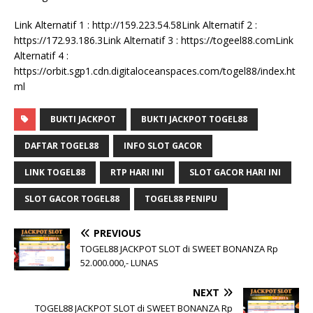
Link Alternatif 1 : http://159.223.54.58Link Alternatif 2 :
https://172.93.186.3Link Alternatif 3 : https://togeel88.comLink
Alternatif 4 :
https://orbit.sgp1.cdn.digitaloceanspaces.com/togel88/index.ht
ml
BUKTI JACKPOT
BUKTI JACKPOT TOGEL88
DAFTAR TOGEL88
INFO SLOT GACOR
LINK TOGEL88
RTP HARI INI
SLOT GACOR HARI INI
SLOT GACOR TOGEL88
TOGEL88 PENIPU
PREVIOUS
TOGEL88 JACKPOT SLOT di SWEET BONANZA Rp
52.000.000,- LUNAS
NEXT
TOGEL88 JACKPOT SLOT di SWEET BONANZA Rp