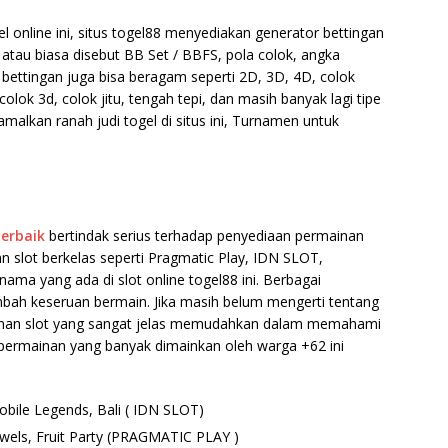
nline ini, situs togel88 menyediakan generator bettingan
atau biasa disebut BB Set / BBFS, pola colok, angka
s bettingan juga bisa beragam seperti 2D, 3D, 4D, colok
olok 3d, colok jitu, tengah tepi, dan masih banyak lagi tipe
amalkan ranah judi togel di situs ini, Turnamen untuk
terbaik
bertindak serius terhadap penyediaan permainan
n slot berkelas seperti Pragmatic Play, IDN SLOT,
ama yang ada di slot online togel88 ini. Berbagai
bah keseruan bermain. Jika masih belum mengerti tentang
mainan slot yang sangat jelas memudahkan dalam memahami
permainan yang banyak dimainkan oleh warga +62 ini
bile Legends, Bali ( IDN SLOT)
ewels, Fruit Party (PRAGMATIC PLAY )