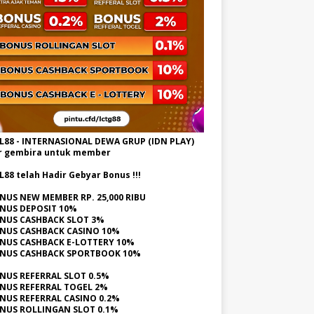
L88 - INTERNASIONAL DEWA GRUP (IDN PLAY)
r gembira untuk member
88 telah Hadir Gebyar Bonus !!!
NUS NEW MEMBER RP. 25,000 RIBU
NUS DEPOSIT 10%
NUS CASHBACK SLOT 3%
NUS CASHBACK CASINO 10%
NUS CASHBACK E-LOTTERY 10%
NUS CASHBACK SPORTBOOK 10%
NUS REFERRAL SLOT 0.5%
NUS REFERRAL TOGEL 2%
NUS REFERRAL CASINO 0.2%
NUS ROLLINGAN SLOT 0.1%