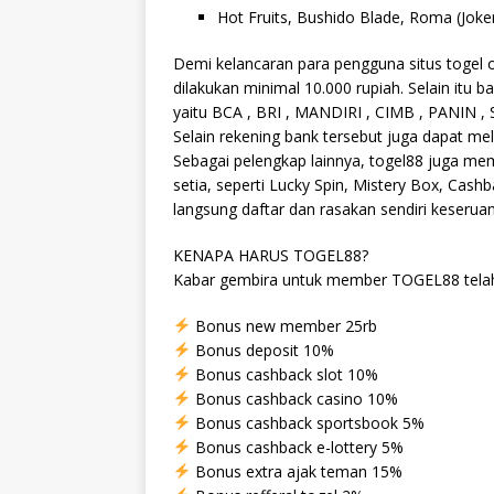
Hot Fruits, Bushido Blade, Roma (Jok
Demi kelancaran para pengguna situs togel o
dilakukan minimal 10.000 rupiah. Selain itu 
yaitu BCA , BRI , MANDIRI , CIMB , PANIN 
Selain rekening bank tersebut juga dapat me
Sebagai pelengkap lainnya, togel88 juga m
setia, seperti Lucky Spin, Mistery Box, Cash
langsung daftar dan rasakan sendiri keserua
KENAPA HARUS TOGEL88?
Kabar gembira untuk member TOGEL88 telah
Bonus new member 25rb
Bonus deposit 10%
Bonus cashback slot 10%
Bonus cashback casino 10%
Bonus cashback sportsbook 5%
Bonus cashback e-lottery 5%
Bonus extra ajak teman 15%