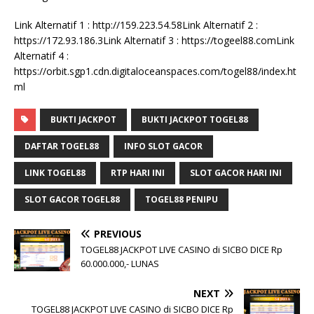
Link Alternatif 1 : http://159.223.54.58Link Alternatif 2 :
https://172.93.186.3Link Alternatif 3 : https://togeel88.comLink
Alternatif 4 :
https://orbit.sgp1.cdn.digitaloceanspaces.com/togel88/index.ht
ml
BUKTI JACKPOT
BUKTI JACKPOT TOGEL88
DAFTAR TOGEL88
INFO SLOT GACOR
LINK TOGEL88
RTP HARI INI
SLOT GACOR HARI INI
SLOT GACOR TOGEL88
TOGEL88 PENIPU
PREVIOUS
TOGEL88 JACKPOT LIVE CASINO di SICBO DICE Rp
60.000.000,- LUNAS
NEXT
TOGEL88 JACKPOT LIVE CASINO di SICBO DICE Rp