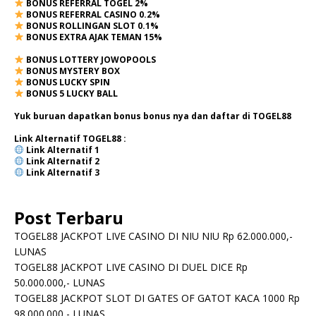
BONUS REFERRAL TOGEL 2%
BONUS REFERRAL CASINO 0.2%
BONUS ROLLINGAN SLOT 0.1%
BONUS EXTRA AJAK TEMAN 15%
BONUS LOTTERY JOWOPOOLS
BONUS MYSTERY BOX
BONUS LUCKY SPIN
BONUS 5 LUCKY BALL
Yuk buruan dapatkan bonus bonus nya dan daftar di TOGEL88
Link Alternatif TOGEL88 :
Link Alternatif
1
Link Alternatif
2
Link Alternatif 3
Post Terbaru
TOGEL88 JACKPOT LIVE CASINO DI NIU NIU Rp 62.000.000,-
LUNAS
TOGEL88 JACKPOT LIVE CASINO DI DUEL DICE Rp
50.000.000,- LUNAS
TOGEL88 JACKPOT SLOT DI GATES OF GATOT KACA 1000 Rp
98.000.000,- LUNAS