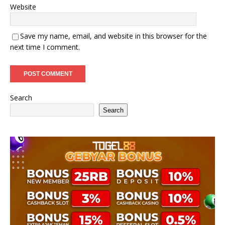
Website
Save my name, email, and website in this browser for the
next time I comment.
Search
Search