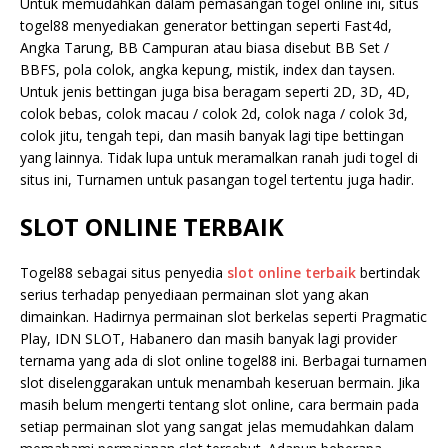
Untuk memudahkan dalam pemasangan togel online ini, situs
togel88 menyediakan generator bettingan seperti Fast4d,
Angka Tarung, BB Campuran atau biasa disebut BB Set /
BBFS, pola colok, angka kepung, mistik, index dan taysen.
Untuk jenis bettingan juga bisa beragam seperti 2D, 3D, 4D,
colok bebas, colok macau / colok 2d, colok naga / colok 3d,
colok jitu, tengah tepi, dan masih banyak lagi tipe bettingan
yang lainnya. Tidak lupa untuk meramalkan ranah judi togel di
situs ini, Turnamen untuk pasangan togel tertentu juga hadir.
SLOT ONLINE TERBAIK
Togel88 sebagai situs penyedia
slot online terbaik
bertindak
serius terhadap penyediaan permainan slot yang akan
dimainkan. Hadirnya permainan slot berkelas seperti Pragmatic
Play, IDN SLOT, Habanero dan masih banyak lagi provider
ternama yang ada di slot online togel88 ini. Berbagai turnamen
slot diselenggarakan untuk menambah keseruan bermain. Jika
masih belum mengerti tentang slot online, cara bermain pada
setiap permainan slot yang sangat jelas memudahkan dalam