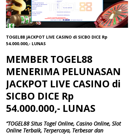
TOGEL88 JACKPOT LIVE CASINO di SICBO DICE Rp
54.000.000,- LUNAS
MEMBER TOGEL88
MENERIMA PELUNASAN
JACKPOT LIVE CASINO di
SICBO DICE Rp
54.000.000,- LUNAS
“TOGEL88 Situs Togel Online, Casino Online, Slot
Online Terbaik, Terpercaya, Terbesar dan