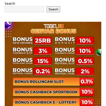
Search
Search