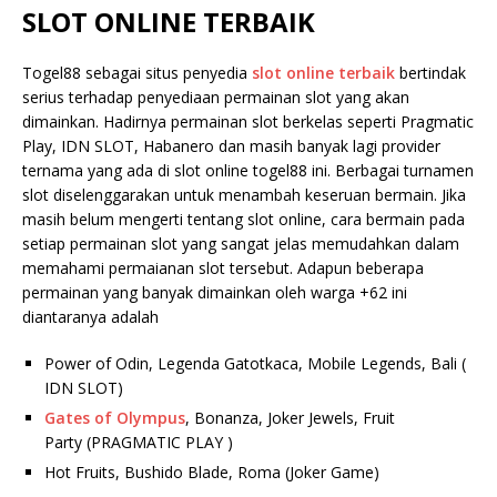
SLOT ONLINE TERBAIK
Togel88 sebagai situs penyedia
slot online terbaik
bertindak
serius terhadap penyediaan permainan slot yang akan
dimainkan. Hadirnya permainan slot berkelas seperti Pragmatic
Play, IDN SLOT, Habanero dan masih banyak lagi provider
ternama yang ada di slot online togel88 ini. Berbagai turnamen
slot diselenggarakan untuk menambah keseruan bermain. Jika
masih belum mengerti tentang slot online, cara bermain pada
setiap permainan slot yang sangat jelas memudahkan dalam
memahami permaianan slot tersebut. Adapun beberapa
permainan yang banyak dimainkan oleh warga +62 ini
diantaranya adalah
Power of Odin, Legenda Gatotkaca, Mobile Legends, Bali (
IDN SLOT)
Gates of Olympus
, Bonanza, Joker Jewels, Fruit
Party (PRAGMATIC PLAY )
Hot Fruits, Bushido Blade, Roma (Joker Game)