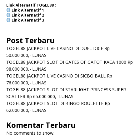
Link Alternatif TOGEL88 :
Link Alternatif
1
Link Alternatif
2
Link Alternatif 3
Post Terbaru
TOGEL88 JACKPOT LIVE CASINO DI DUEL DICE Rp
50.000.000,- LUNAS
TOGEL88 JACKPOT SLOT DI GATES OF GATOT KACA 1000 Rp
98.000.000,- LUNAS
TOGEL88 JACKPOT LIVE CASINO DI SICBO BALL Rp
76.000.000,- LUNAS
TOGEL88 JACKPOT SLOT DI STARLIGHT PRINCESS SUPER
SCATTER Rp 65.000.000,- LUNAS
TOGEL88 JACKPOT SLOT DI BINGO ROULETTE Rp
62.000.000,- LUNAS
Komentar Terbaru
No comments to show.