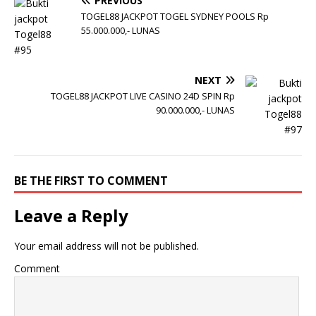
PREVIOUS
TOGEL88 JACKPOT TOGEL SYDNEY POOLS Rp
55.000.000,- LUNAS
NEXT
TOGEL88 JACKPOT LIVE CASINO 24D SPIN Rp
90.000.000,- LUNAS
BE THE FIRST TO COMMENT
Leave a Reply
Your email address will not be published.
Comment