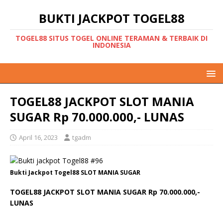
BUKTI JACKPOT TOGEL88
TOGEL88 SITUS TOGEL ONLINE TERAMAN & TERBAIK DI
INDONESIA
TOGEL88 JACKPOT SLOT MANIA
SUGAR Rp 70.000.000,- LUNAS
April 16, 2023
tgadm
Bukti Jackpot Togel88 SLOT MANIA SUGAR
TOGEL88 JACKPOT SLOT MANIA SUGAR Rp 70.000.000,-
LUNAS