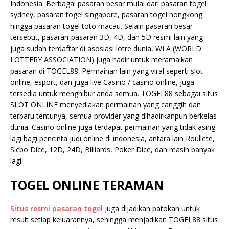
Indonesia. Berbagai pasaran besar mulai dari pasaran togel
sydney, pasaran togel singapore, pasaran togel hongkong
hingga pasaran togel toto macau. Selain pasaran besar
tersebut, pasaran-pasaran 3D, 4D, dan 5D resmi lain yang
juga sudah terdaftar di asosiasi lotre dunia, WLA (WORLD
LOTTERY ASSOCIATION) juga hadir untuk meramaikan
pasaran di TOGEL88. Permainan lain yang viral seperti slot
online, esport, dan juga live Casino / casino online, juga
tersedia untuk menghibur anda semua. TOGEL88 sebagai situs
SLOT ONLINE menyediakan permainan yang canggih dan
terbaru tentunya, semua provider yang dihadirkanpun berkelas
dunia. Casino online juga terdapat permainan yang tidak asing
lagi bagi pencinta judi online di indonesia, antara lain Roullete,
Sicbo Dice, 12D, 24D, Billiards, Poker Dice, dan masih banyak
lagi.
TOGEL ONLINE TERAMAN
Situs resmi pasaran togel
juga dijadikan patokan untuk
result setiap keluarannya, sehingga menjadikan TOGEL88 situs