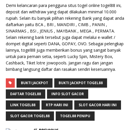
Demi kelancaran para pengguna situs togel online togel88 ini,
deposit dan withdraw yang dapat dilakukan minimal 10.000
rupiah. Selain itu banyak pilihan rekening Bank yang dapat anda
daftarkan yaitu BCA , BRI , MANDIRI , CIMB , PANIN ,
SINARMAS , BSI , JENIUS , MAYBANK , MEGA , PERMATA.
Selain rekening bank tersebut juga dapat melalui e-wallet /
dompet digital seperti DANA, GOPAY, OVO. Sebagai pelengkap
lainnya, togel88 juga memberikan bonus yang sangat banyak
untuk para pemain setia, seperti Lucky Spin, Mistery Box,
Cashback, Tiket lotre jowopools. Jangan ragu dan jangan
bimbang langsung daftar dan rasakan sendiri keseruannya.
BUKTI JACKPOT
BUKTI JACKPOT TOGEL88
DAFTAR TOGEL88
INFO SLOT GACOR
LINK TOGEL88
RTP HARI INI
SLOT GACOR HARI INI
SLOT GACOR TOGEL88
TOGEL88 PENIPU