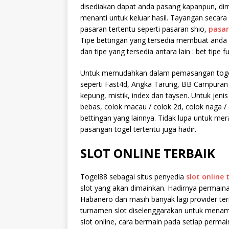
disediakan dapat anda pasang kapanpun, dim
menanti untuk keluar hasil. Tayangan secara
pasaran tertentu seperti pasaran shio,
pasa
Tipe bettingan yang tersedia membuat anda b
dan tipe yang tersedia antara lain : bet tipe fu
Untuk memudahkan dalam pemasangan togel o
seperti Fast4d, Angka Tarung, BB Campuran 
kepung, mistik, index dan taysen. Untuk jeni
bebas, colok macau / colok 2d, colok naga / c
bettingan yang lainnya. Tidak lupa untuk mer
pasangan togel tertentu juga hadir.
SLOT ONLINE TERBAIK
Togel88 sebagai situs penyedia
slot online 
slot yang akan dimainkan. Hadirnya permaina
Habanero dan masih banyak lagi provider tern
turnamen slot diselenggarakan untuk menam
slot online, cara bermain pada setiap per