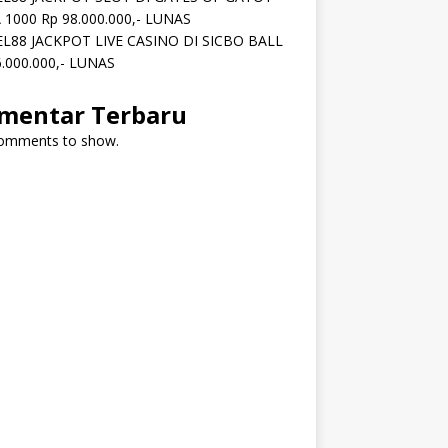
 1000 Rp 98.000.000,- LUNAS
L88 JACKPOT LIVE CASINO DI SICBO BALL
6.000.000,- LUNAS
mentar Terbaru
omments to show.