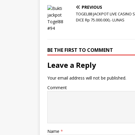
PREVIOUS
TOGEL88 JACKPOT LIVE CASINO 
DICE Rp 75.000.000,- LUNAS
BE THE FIRST TO COMMENT
Leave a Reply
Your email address will not be published.
Comment
Name
*