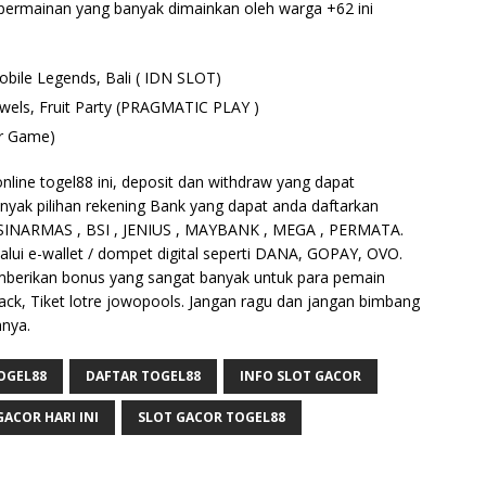
permainan yang banyak dimainkan oleh warga +62 ini
bile Legends, Bali ( IDN SLOT)
ewels, Fruit Party (PRAGMATIC PLAY )
er Game)
nline togel88 ini, deposit dan withdraw yang dapat
banyak pilihan rekening Bank yang dapat anda daftarkan
, SINARMAS , BSI , JENIUS , MAYBANK , MEGA , PERMATA.
lalui e-wallet / dompet digital seperti DANA, GOPAY, OVO.
emberikan bonus yang sangat banyak untuk para pemain
back, Tiket lotre jowopools. Jangan ragu dan jangan bimbang
nnya.
OGEL88
DAFTAR TOGEL88
INFO SLOT GACOR
GACOR HARI INI
SLOT GACOR TOGEL88