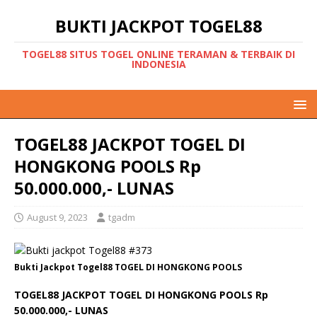
BUKTI JACKPOT TOGEL88
TOGEL88 SITUS TOGEL ONLINE TERAMAN & TERBAIK DI
INDONESIA
TOGEL88 JACKPOT TOGEL DI
HONGKONG POOLS Rp
50.000.000,- LUNAS
August 9, 2023
tgadm
Bukti Jackpot Togel88 TOGEL DI HONGKONG POOLS
TOGEL88 JACKPOT TOGEL DI HONGKONG POOLS Rp
50.000.000,- LUNAS