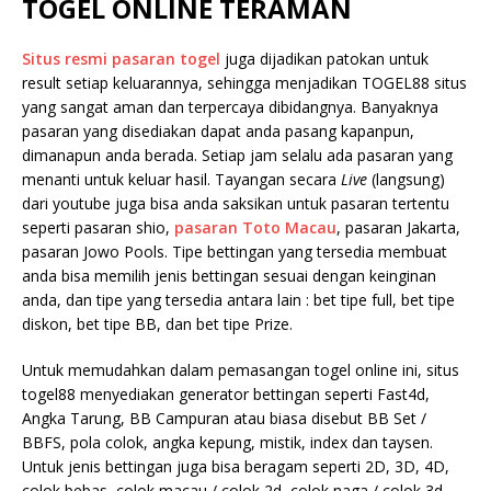
TOGEL ONLINE TERAMAN
Situs resmi pasaran togel
juga dijadikan patokan untuk
result setiap keluarannya, sehingga menjadikan TOGEL88 situs
yang sangat aman dan terpercaya dibidangnya. Banyaknya
pasaran yang disediakan dapat anda pasang kapanpun,
dimanapun anda berada. Setiap jam selalu ada pasaran yang
menanti untuk keluar hasil. Tayangan secara
Live
(langsung)
dari youtube juga bisa anda saksikan untuk pasaran tertentu
seperti pasaran shio,
pasaran Toto Macau
, pasaran Jakarta,
pasaran Jowo Pools. Tipe bettingan yang tersedia membuat
anda bisa memilih jenis bettingan sesuai dengan keinginan
anda, dan tipe yang tersedia antara lain : bet tipe full, bet tipe
diskon, bet tipe BB, dan bet tipe Prize.
Untuk memudahkan dalam pemasangan togel online ini, situs
togel88 menyediakan generator bettingan seperti Fast4d,
Angka Tarung, BB Campuran atau biasa disebut BB Set /
BBFS, pola colok, angka kepung, mistik, index dan taysen.
Untuk jenis bettingan juga bisa beragam seperti 2D, 3D, 4D,
colok bebas, colok macau / colok 2d, colok naga / colok 3d,