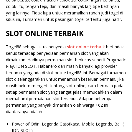
colok jitu, tengah tepi, dan masih banyak lagi tipe bettingan
yang lainnya. Tidak lupa untuk meramalkan ranah judi togel di
situs ini, Turnamen untuk pasangan togel tertentu juga hadir.
SLOT ONLINE TERBAIK
Togel88 sebagai situs penyedia
slot online terbaik
bertindak
serius terhadap penyediaan permainan slot yang akan
dimainkan. Hadirnya permainan slot berkelas seperti Pragmatic
Play, IDN SLOT, Habanero dan masih banyak lagi provider
ternama yang ada di slot online togel88 ini. Berbagai turnamen
slot diselenggarakan untuk menambah keseruan bermain. Jika
masih belum mengerti tentang slot online, cara bermain pada
setiap permainan slot yang sangat jelas memudahkan dalam
memahami permaianan slot tersebut. Adapun beberapa
permainan yang banyak dimainkan oleh warga +62 ini
diantaranya adalah
Power of Odin, Legenda Gatotkaca, Mobile Legends, Bali (
IDN SLOT)