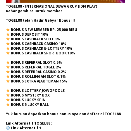
TOGEL88 - INTERNASIONAL DEWA GRUP (IDN PLAY)
Kabar gembira untuk member
TOGEL88 telah Hadir Gebyar Bonus !!!
BONUS NEW MEMBER RP. 25,000 RIBU
BONUS DEPOSIT 10%
BONUS CASHBACK SLOT 3%
BONUS CASHBACK CASINO 10%
BONUS CASHBACK E-LOTTERY 10%
BONUS CASHBACK SPORTBOOK 10%
BONUS REFERRAL SLOT 0.5%
BONUS REFERRAL TOGEL 2%
BONUS REFERRAL CASINO 0.2%
BONUS ROLLINGAN SLOT 0.1%
BONUS EXTRA AJAK TEMAN 15%
BONUS LOTTERY JOWOPOOLS
BONUS MYSTERY BOX
BONUS LUCKY SPIN
BONUS 5 LUCKY BALL
Yuk buruan dapatkan bonus bonus nya dan daftar di TOGEL88
Link Alternatif TOGEL88 :
Link Alternatif
1