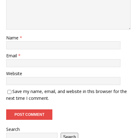
Name
*
Email
*
Website
Save my name, email, and website in this browser for the
next time I comment.
Search
Search