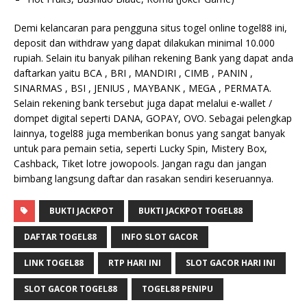
Demi kelancaran para pengguna situs togel online togel88 ini,
deposit dan withdraw yang dapat dilakukan minimal 10.000
rupiah. Selain itu banyak pilihan rekening Bank yang dapat anda
daftarkan yaitu BCA , BRI , MANDIRI , CIMB , PANIN ,
SINARMAS , BSI , JENIUS , MAYBANK , MEGA , PERMATA.
Selain rekening bank tersebut juga dapat melalui e-wallet /
dompet digital seperti DANA, GOPAY, OVO. Sebagai pelengkap
lainnya, togel88 juga memberikan bonus yang sangat banyak
untuk para pemain setia, seperti Lucky Spin, Mistery Box,
Cashback, Tiket lotre jowopools. Jangan ragu dan jangan
bimbang langsung daftar dan rasakan sendiri keseruannya.
BUKTI JACKPOT
BUKTI JACKPOT TOGEL88
DAFTAR TOGEL88
INFO SLOT GACOR
LINK TOGEL88
RTP HARI INI
SLOT GACOR HARI INI
SLOT GACOR TOGEL88
TOGEL88 PENIPU