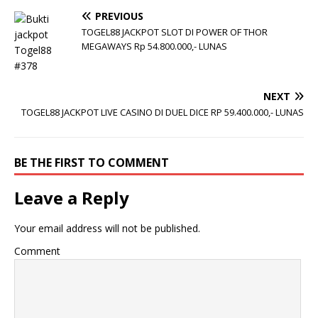
PREVIOUS
TOGEL88 JACKPOT SLOT DI POWER OF THOR
MEGAWAYS Rp 54.800.000,- LUNAS
NEXT
TOGEL88 JACKPOT LIVE CASINO DI DUEL DICE RP 59.400.000,- LUNAS
BE THE FIRST TO COMMENT
Leave a Reply
Your email address will not be published.
Comment