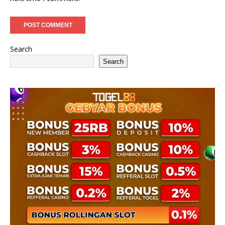
Search
Search