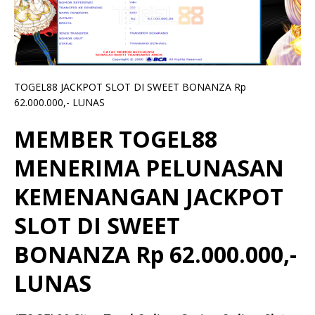
TOGEL88 JACKPOT SLOT DI SWEET BONANZA Rp
62.000.000,- LUNAS
MEMBER TOGEL88
MENERIMA PELUNASAN
KEMENANGAN JACKPOT
SLOT DI SWEET
BONANZA Rp 62.000.000,-
LUNAS