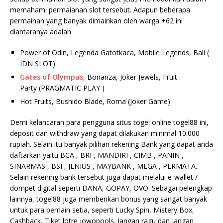
memahami permaianan slot tersebut. Adapun beberapa
permainan yang banyak dimainkan oleh warga +62 ini
diantaranya adalah
Power of Odin, Legenda Gatotkaca, Mobile Legends, Bali (
IDN SLOT)
Gates of Olympus
, Bonanza, Joker Jewels, Fruit
Party (PRAGMATIC PLAY )
Hot Fruits, Bushido Blade, Roma (Joker Game)
Demi kelancaran para pengguna situs togel online togel88 ini,
deposit dan withdraw yang dapat dilakukan minimal 10.000
rupiah. Selain itu banyak pilihan rekening Bank yang dapat anda
daftarkan yaitu BCA , BRI , MANDIRI , CIMB , PANIN ,
SINARMAS , BSI , JENIUS , MAYBANK , MEGA , PERMATA.
Selain rekening bank tersebut juga dapat melalui e-wallet /
dompet digital seperti DANA, GOPAY, OVO. Sebagai pelengkap
lainnya, togel88 juga memberikan bonus yang sangat banyak
untuk para pemain setia, seperti Lucky Spin, Mistery Box,
Cashback, Tiket lotre jowopools. Jangan ragu dan jangan