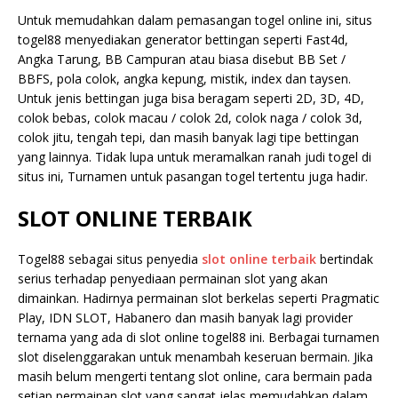
Untuk memudahkan dalam pemasangan togel online ini, situs
togel88 menyediakan generator bettingan seperti Fast4d,
Angka Tarung, BB Campuran atau biasa disebut BB Set /
BBFS, pola colok, angka kepung, mistik, index dan taysen.
Untuk jenis bettingan juga bisa beragam seperti 2D, 3D, 4D,
colok bebas, colok macau / colok 2d, colok naga / colok 3d,
colok jitu, tengah tepi, dan masih banyak lagi tipe bettingan
yang lainnya. Tidak lupa untuk meramalkan ranah judi togel di
situs ini, Turnamen untuk pasangan togel tertentu juga hadir.
SLOT ONLINE TERBAIK
Togel88 sebagai situs penyedia
slot online terbaik
bertindak
serius terhadap penyediaan permainan slot yang akan
dimainkan. Hadirnya permainan slot berkelas seperti Pragmatic
Play, IDN SLOT, Habanero dan masih banyak lagi provider
ternama yang ada di slot online togel88 ini. Berbagai turnamen
slot diselenggarakan untuk menambah keseruan bermain. Jika
masih belum mengerti tentang slot online, cara bermain pada
setiap permainan slot yang sangat jelas memudahkan dalam