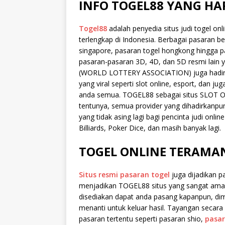
INFO TOGEL88 YANG HA
Togel88
adalah penyedia situs judi togel on
terlengkap di Indonesia. Berbagai pasaran be
singapore, pasaran togel hongkong hingga pa
pasaran-pasaran 3D, 4D, dan 5D resmi lain ya
(WORLD LOTTERY ASSOCIATION) juga hadir 
yang viral seperti slot online, esport, dan ju
anda semua. TOGEL88 sebagai situs SLOT O
tentunya, semua provider yang dihadirkanpun
yang tidak asing lagi bagi pencinta judi onlin
Billiards, Poker Dice, dan masih banyak lagi.
TOGEL ONLINE TERAMA
Situs resmi pasaran togel
juga dijadikan p
menjadikan TOGEL88 situs yang sangat aman
disediakan dapat anda pasang kapanpun, dim
menanti untuk keluar hasil. Tayangan secara
pasaran tertentu seperti pasaran shio,
pasa