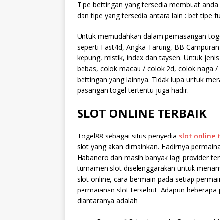
Tipe bettingan yang tersedia membuat anda b
dan tipe yang tersedia antara lain : bet tipe fu
Untuk memudahkan dalam pemasangan togel o
seperti Fast4d, Angka Tarung, BB Campuran 
kepung, mistik, index dan taysen. Untuk jeni
bebas, colok macau / colok 2d, colok naga / c
bettingan yang lainnya. Tidak lupa untuk mer
pasangan togel tertentu juga hadir.
SLOT ONLINE TERBAIK
Togel88 sebagai situs penyedia
slot online 
slot yang akan dimainkan. Hadirnya permaina
Habanero dan masih banyak lagi provider tern
turnamen slot diselenggarakan untuk menam
slot online, cara bermain pada setiap per
permaianan slot tersebut. Adapun beberapa 
diantaranya adalah