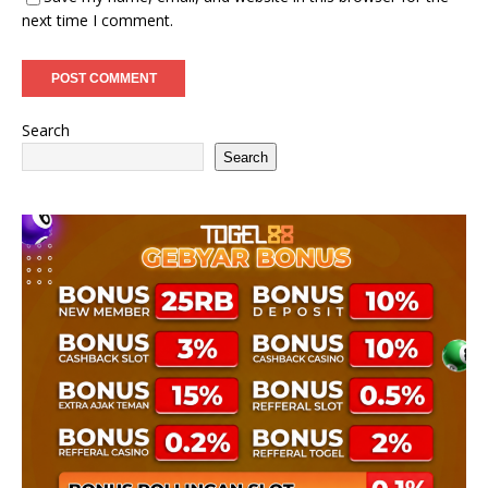
next time I comment.
Search
Search