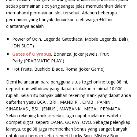
setiap permainan slot yang sangat jelas memudahkan dalam
memahami permaianan slot tersebut. Adapun beberapa
permainan yang banyak dimainkan oleh warga +62 ini
diantaranya adalah
Power of Odin, Legenda Gatotkaca, Mobile Legends, Bali (
IDN SLOT)
Gates of Olympus
, Bonanza, Joker Jewels, Fruit
Party (PRAGMATIC PLAY )
Hot Fruits, Bushido Blade, Roma (Joker Game)
Demi kelancaran para pengguna situs togel online togel88 ini,
deposit dan withdraw yang dapat dilakukan minimal 10.000
rupiah. Selain itu banyak pilihan rekening Bank yang dapat anda
daftarkan yaitu BCA , BRI , MANDIRI , CIMB , PANIN ,
SINARMAS , BSI , JENIUS , MAYBANK , MEGA , PERMATA.
Selain rekening bank tersebut juga dapat melalui e-wallet /
dompet digital seperti DANA, GOPAY, OVO. Sebagai pelengkap
lainnya, togel88 juga memberikan bonus yang sangat banyak
untuk para pemain setia, seperti Lucky Spin, Mistery Box,