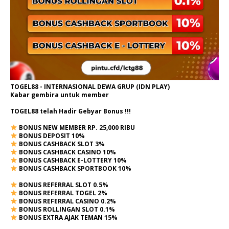
TOGEL88 - INTERNASIONAL DEWA GRUP (IDN PLAY)
Kabar gembira untuk member
TOGEL88 telah Hadir Gebyar Bonus !!!
BONUS NEW MEMBER RP. 25,000 RIBU
BONUS DEPOSIT 10%
BONUS CASHBACK SLOT 3%
BONUS CASHBACK CASINO 10%
BONUS CASHBACK E-LOTTERY 10%
BONUS CASHBACK SPORTBOOK 10%
BONUS REFERRAL SLOT 0.5%
BONUS REFERRAL TOGEL 2%
BONUS REFERRAL CASINO 0.2%
BONUS ROLLINGAN SLOT 0.1%
BONUS EXTRA AJAK TEMAN 15%