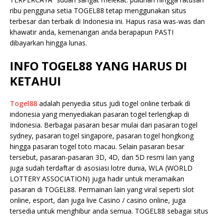
ribu pengguna setia TOGEL88 tetap menggunakan situs
terbesar dan terbaik di Indonesia ini. Hapus rasa was-was dan
khawatir anda, kemenangan anda berapapun PASTI
dibayarkan hingga lunas.
INFO TOGEL88 YANG HARUS DI
KETAHUI
Togel88
adalah penyedia situs judi togel online terbaik di
indonesia yang menyediakan pasaran togel terlengkap di
Indonesia. Berbagai pasaran besar mulai dari pasaran togel
sydney, pasaran togel singapore, pasaran togel hongkong
hingga pasaran togel toto macau. Selain pasaran besar
tersebut, pasaran-pasaran 3D, 4D, dan 5D resmi lain yang
juga sudah terdaftar di asosiasi lotre dunia, WLA (WORLD
LOTTERY ASSOCIATION) juga hadir untuk meramaikan
pasaran di TOGEL88. Permainan lain yang viral seperti slot
online, esport, dan juga live Casino / casino online, juga
tersedia untuk menghibur anda semua. TOGEL88 sebagai situs