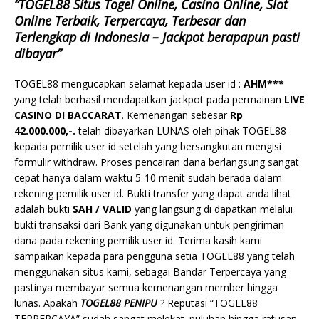
“TOGEL88 Situs Togel Online, Casino Online, Slot
Online Terbaik, Terpercaya, Terbesar dan
Terlengkap di Indonesia – Jackpot berapapun pasti
dibayar”
TOGEL88 mengucapkan selamat kepada user id :
AHM***
yang telah berhasil mendapatkan jackpot pada permainan
LIVE
CASINO DI BACCARAT
. Kemenangan sebesar
Rp
42.000.000,-.
telah dibayarkan LUNAS oleh pihak TOGEL88
kepada pemilik user id setelah yang bersangkutan mengisi
formulir withdraw. Proses pencairan dana berlangsung sangat
cepat hanya dalam waktu 5-10 menit sudah berada dalam
rekening pemilik user id. Bukti transfer yang dapat anda lihat
adalah bukti
SAH / VALID
yang langsung di dapatkan melalui
bukti transaksi dari Bank yang digunakan untuk pengiriman
dana pada rekening pemilik user id. Terima kasih kami
sampaikan kepada para pengguna setia TOGEL88 yang telah
menggunakan situs kami, sebagai Bandar Terpercaya yang
pastinya membayar semua kemenangan member hingga
lunas. Apakah
TOGEL88 PENIPU
? Reputasi “TOGEL88
TERPERCAYA” sudah sangat melekat. puluhan hingga ratusan