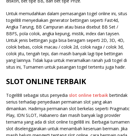
diskon, bet tipe BB, dan bet tipe Prize.
Untuk memudahkan dalam pemasangan togel online ini, situs
togel88 menyediakan generator bettingan seperti Fast4d,
Angka Tarung, BB Campuran atau biasa disebut BB Set /
BBFS, pola colok, angka kepung, mistik, index dan taysen.
Untuk jenis bettingan juga bisa beragam seperti 2D, 3D, 4D,
colok bebas, colok macau / colok 2d, colok naga / colok 3d,
colok jitu, tengah tepi, dan masih banyak lagi tipe bettingan
yang lainnya. Tidak lupa untuk meramalkan ranah judi togel di
situs ini, Turnamen untuk pasangan togel tertentu juga hadir.
SLOT ONLINE TERBAIK
Togel88 sebagai situs penyedia
slot online terbaik
bertindak
serius terhadap penyediaan permainan slot yang akan
dimainkan. Hadirnya permainan slot berkelas seperti Pragmatic
Play, IDN SLOT, Habanero dan masih banyak lagi provider
ternama yang ada di slot online togel88 ini. Berbagai turnamen
slot diselenggarakan untuk menambah keseruan bermain. Jika
masih belum mengerti tentang slot online, cara bermain pada