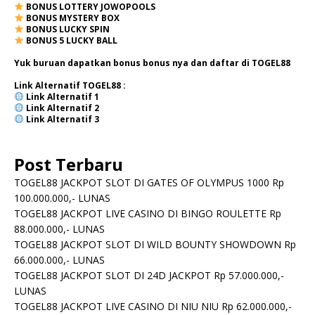
BONUS LOTTERY JOWOPOOLS
BONUS MYSTERY BOX
BONUS LUCKY SPIN
BONUS 5 LUCKY BALL
Yuk buruan dapatkan bonus bonus nya dan daftar di TOGEL88
Link Alternatif TOGEL88 :
Link Alternatif
1
Link Alternatif
2
Link Alternatif 3
Post Terbaru
TOGEL88 JACKPOT SLOT DI GATES OF OLYMPUS 1000 Rp
100.000.000,- LUNAS
TOGEL88 JACKPOT LIVE CASINO DI BINGO ROULETTE Rp
88.000.000,- LUNAS
TOGEL88 JACKPOT SLOT DI WILD BOUNTY SHOWDOWN Rp
66.000.000,- LUNAS
TOGEL88 JACKPOT SLOT DI 24D JACKPOT Rp 57.000.000,-
LUNAS
TOGEL88 JACKPOT LIVE CASINO DI NIU NIU Rp 62.000.000,-