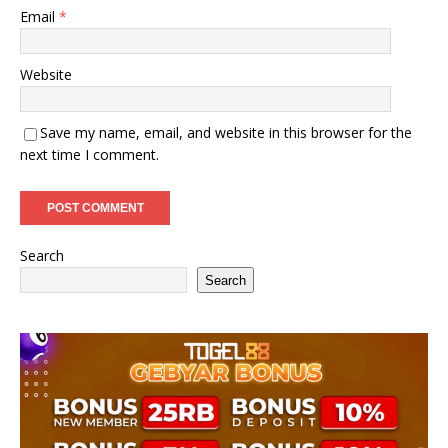
Email
*
Website
Save my name, email, and website in this browser for the
next time I comment.
Search
Search