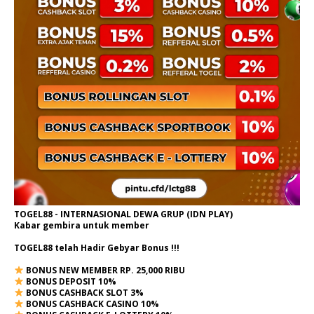
TOGEL88 - INTERNASIONAL DEWA GRUP (IDN PLAY)
Kabar gembira untuk member
TOGEL88 telah Hadir Gebyar Bonus !!!
BONUS NEW MEMBER RP. 25,000 RIBU
BONUS DEPOSIT 10%
BONUS CASHBACK SLOT 3%
BONUS CASHBACK CASINO 10%