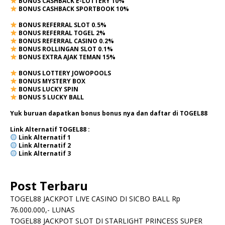
BONUS CASHBACK E-LOTTERY 10%
BONUS CASHBACK SPORTBOOK 10%
BONUS REFERRAL SLOT 0.5%
BONUS REFERRAL TOGEL 2%
BONUS REFERRAL CASINO 0.2%
BONUS ROLLINGAN SLOT 0.1%
BONUS EXTRA AJAK TEMAN 15%
BONUS LOTTERY JOWOPOOLS
BONUS MYSTERY BOX
BONUS LUCKY SPIN
BONUS 5 LUCKY BALL
Yuk buruan dapatkan bonus bonus nya dan daftar di TOGEL88
Link Alternatif TOGEL88 :
Link Alternatif
1
Link Alternatif
2
Link Alternatif 3
Post Terbaru
TOGEL88 JACKPOT LIVE CASINO DI SICBO BALL Rp
76.000.000,- LUNAS
TOGEL88 JACKPOT SLOT DI STARLIGHT PRINCESS SUPER