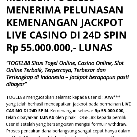
MENERIMA PELUNASAN
KEMENANGAN JACKPOT
LIVE CASINO DI 24D SPIN
Rp 55.000.000,- LUNAS
“TOGEL88 Situs Togel Online, Casino Online, Slot
Online Terbaik, Terpercaya, Terbesar dan
Terlengkap di Indonesia – Jackpot berapapun pasti
dibayar”
TOGEL88 mengucapkan selamat kepada user id :
AYA
***
yang telah berhasil mendapatkan jackpot pada permainan
LIVE
CASINO DI 24D SPIN
. Kemenangan sebesar
Rp 55.000.000,-.
telah dibayarkan
LUNAS
oleh pihak TOGEL88 kepada pemilik
user id setelah yang bersangkutan mengisi formulir withdraw.
Proses pencairan dana berlangsung sangat cepat hanya dalam