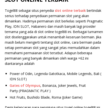
Togel88 sebagai situs penyedia
slot online terbaik
bertindak
serius terhadap penyediaan permainan slot yang akan
dimainkan. Hadirnya permainan slot berkelas seperti Pragmatic
Play, IDN SLOT, Habanero dan masih banyak lagi provider
ternama yang ada di slot online togel88 ini. Berbagai turnamen
slot diselenggarakan untuk menambah keseruan bermain. Jika
masih belum mengerti tentang slot online, cara bermain pada
setiap permainan slot yang sangat jelas memudahkan dalam
memahami permaianan slot tersebut. Adapun beberapa
permainan yang banyak dimainkan oleh warga +62 ini
diantaranya adalah
Power of Odin, Legenda Gatotkaca, Mobile Legends, Bali (
IDN SLOT)
Gates of Olympus
, Bonanza, Joker Jewels, Fruit
Party (PRAGMATIC PLAY )
Hot Fruits, Bushido Blade, Roma (Joker Game)
Demi kelancaran para pengguna situs togel online togel88 ini,