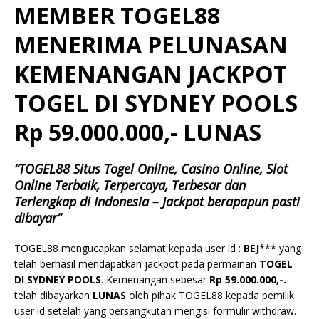
MEMBER TOGEL88
MENERIMA PELUNASAN
KEMENANGAN JACKPOT
TOGEL DI SYDNEY POOLS
Rp 59.000.000,- LUNAS
“TOGEL88 Situs Togel Online, Casino Online, Slot
Online Terbaik, Terpercaya, Terbesar dan
Terlengkap di Indonesia – Jackpot berapapun pasti
dibayar”
TOGEL88 mengucapkan selamat kepada user id :
BEJ
*** yang
telah berhasil mendapatkan jackpot pada permainan
TOGEL
DI SYDNEY POOLS
. Kemenangan sebesar
Rp 59.000.000,-.
telah dibayarkan
LUNAS
oleh pihak TOGEL88 kepada pemilik
user id setelah yang bersangkutan mengisi formulir withdraw.