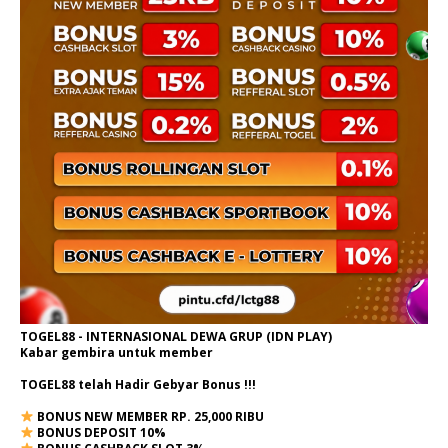
TOGEL88 - INTERNASIONAL DEWA GRUP (IDN PLAY)
Kabar gembira untuk member
TOGEL88 telah Hadir Gebyar Bonus !!!
BONUS NEW MEMBER RP. 25,000 RIBU
BONUS DEPOSIT 10%