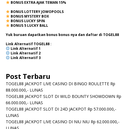
BONUS EXTRA AJAK TEMAN 15%
BONUS LOTTERY JOWOPOOLS
BONUS MYSTERY BOX
BONUS LUCKY SPIN
BONUS 5 LUCKY BALL
Yuk buruan dapatkan bonus bonus nya dan daftar di TOGEL88
Link Alternatif TOGEL88 :
Link Alternatif
1
Link Alternatif
2
Link Alternatif 3
Post Terbaru
TOGEL88 JACKPOT LIVE CASINO DI BINGO ROULETTE Rp
88.000.000,- LUNAS
TOGEL88 JACKPOT SLOT DI WILD BOUNTY SHOWDOWN Rp
66.000.000,- LUNAS
TOGEL88 JACKPOT SLOT DI 24D JACKPOT Rp 57.000.000,-
LUNAS
TOGEL88 JACKPOT LIVE CASINO DI NIU NIU Rp 62.000.000,-
LUNAS