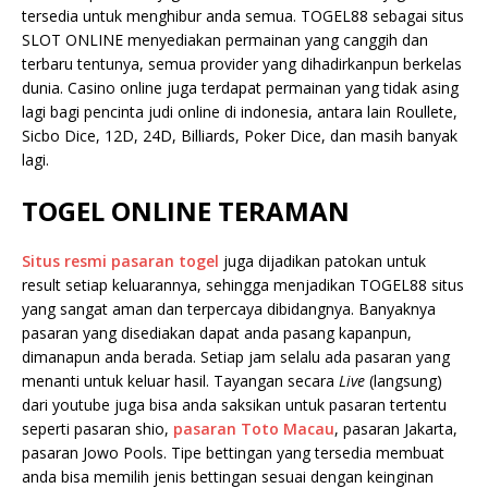
tersedia untuk menghibur anda semua. TOGEL88 sebagai situs
SLOT ONLINE menyediakan permainan yang canggih dan
terbaru tentunya, semua provider yang dihadirkanpun berkelas
dunia. Casino online juga terdapat permainan yang tidak asing
lagi bagi pencinta judi online di indonesia, antara lain Roullete,
Sicbo Dice, 12D, 24D, Billiards, Poker Dice, dan masih banyak
lagi.
TOGEL ONLINE TERAMAN
Situs resmi pasaran togel
juga dijadikan patokan untuk
result setiap keluarannya, sehingga menjadikan TOGEL88 situs
yang sangat aman dan terpercaya dibidangnya. Banyaknya
pasaran yang disediakan dapat anda pasang kapanpun,
dimanapun anda berada. Setiap jam selalu ada pasaran yang
menanti untuk keluar hasil. Tayangan secara
Live
(langsung)
dari youtube juga bisa anda saksikan untuk pasaran tertentu
seperti pasaran shio,
pasaran Toto Macau
, pasaran Jakarta,
pasaran Jowo Pools. Tipe bettingan yang tersedia membuat
anda bisa memilih jenis bettingan sesuai dengan keinginan