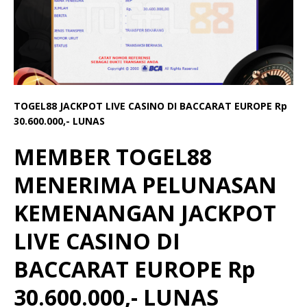
TOGEL88 JACKPOT LIVE CASINO DI BACCARAT EUROPE Rp
30.600.000,- LUNAS
MEMBER TOGEL88
MENERIMA PELUNASAN
KEMENANGAN JACKPOT
LIVE CASINO DI
BACCARAT EUROPE Rp
30.600.000,- LUNAS