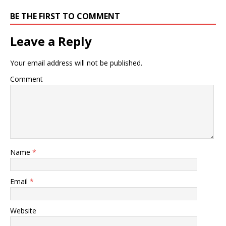
BE THE FIRST TO COMMENT
Leave a Reply
Your email address will not be published.
Comment
Name
*
Email
*
Website