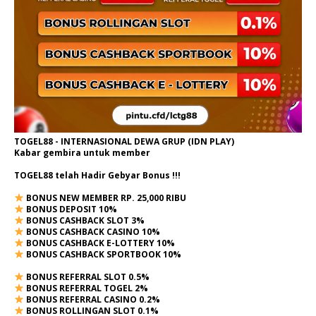
TOGEL88 - INTERNASIONAL DEWA GRUP (IDN PLAY)
Kabar gembira untuk member
TOGEL88 telah Hadir Gebyar Bonus !!!
BONUS NEW MEMBER RP. 25,000 RIBU
BONUS DEPOSIT 10%
BONUS CASHBACK SLOT 3%
BONUS CASHBACK CASINO 10%
BONUS CASHBACK E-LOTTERY 10%
BONUS CASHBACK SPORTBOOK 10%
BONUS REFERRAL SLOT 0.5%
BONUS REFERRAL TOGEL 2%
BONUS REFERRAL CASINO 0.2%
BONUS ROLLINGAN SLOT 0.1%