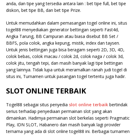
anda, dan tipe yang tersedia antara lain : bet tipe full, bet tipe
diskon, bet tipe BB, dan bet tipe Prize.
Untuk memudahkan dalam pemasangan togel online ini, situs
togel88 menyediakan generator bettingan seperti Fast4d,
Angka Tarung, BB Campuran atau biasa disebut BB Set /
BBFS, pola colok, angka kepung, mistik, index dan taysen.
Untuk jenis bettingan juga bisa beragam seperti 2D, 3D, 4D,
colok bebas, colok macau / colok 2d, colok naga / colok 3d,
colok jitu, tengah tepi, dan masih banyak lagi tipe bettingan
yang lainnya. Tidak lupa untuk meramalkan ranah judi togel di
situs ini, Turnamen untuk pasangan togel tertentu juga hadir.
SLOT ONLINE TERBAIK
Togel88 sebagai situs penyedia
slot online terbaik
bertindak
serius terhadap penyediaan permainan slot yang akan
dimainkan. Hadirnya permainan slot berkelas seperti Pragmatic
Play, IDN SLOT, Habanero dan masih banyak lagi provider
ternama yang ada di slot online togel88 ini. Berbagai turnamen