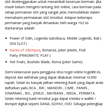
slot diselenggarakan untuk menambah keseruan bermain. Jika
masih belum mengerti tentang slot online, cara bermain pada
setiap permainan slot yang sangat jelas memudahkan dalam
memahami permaianan slot tersebut. Adapun beberapa
permainan yang banyak dimainkan oleh warga +62 ini
diantaranya adalah
Power of Odin, Legenda Gatotkaca, Mobile Legends, Bali (
IDN SLOT)
Gates of Olympus
, Bonanza, Joker Jewels, Fruit
Party (PRAGMATIC PLAY )
Hot Fruits, Bushido Blade, Roma (Joker Game)
Demi kelancaran para pengguna situs togel online togel88 ini,
deposit dan withdraw yang dapat dilakukan minimal 10.000
rupiah. Selain itu banyak pilihan rekening Bank yang dapat anda
daftarkan yaitu BCA , BRI , MANDIRI , CIMB , PANIN ,
SINARMAS , BSI , JENIUS , MAYBANK , MEGA , PERMATA.
Selain rekening bank tersebut juga dapat melalui e-wallet /
dompet digital seperti DANA, GOPAY, OVO. Sebagai pelengkap