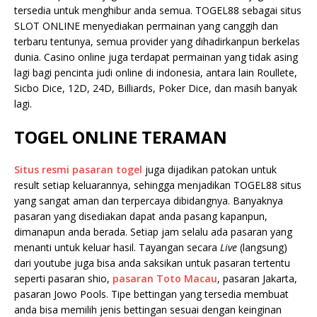
tersedia untuk menghibur anda semua. TOGEL88 sebagai situs
SLOT ONLINE menyediakan permainan yang canggih dan
terbaru tentunya, semua provider yang dihadirkanpun berkelas
dunia. Casino online juga terdapat permainan yang tidak asing
lagi bagi pencinta judi online di indonesia, antara lain Roullete,
Sicbo Dice, 12D, 24D, Billiards, Poker Dice, dan masih banyak
lagi.
TOGEL ONLINE TERAMAN
Situs resmi pasaran togel
juga dijadikan patokan untuk
result setiap keluarannya, sehingga menjadikan TOGEL88 situs
yang sangat aman dan terpercaya dibidangnya. Banyaknya
pasaran yang disediakan dapat anda pasang kapanpun,
dimanapun anda berada. Setiap jam selalu ada pasaran yang
menanti untuk keluar hasil. Tayangan secara
Live
(langsung)
dari youtube juga bisa anda saksikan untuk pasaran tertentu
seperti pasaran shio,
pasaran Toto Macau
, pasaran Jakarta,
pasaran Jowo Pools. Tipe bettingan yang tersedia membuat
anda bisa memilih jenis bettingan sesuai dengan keinginan