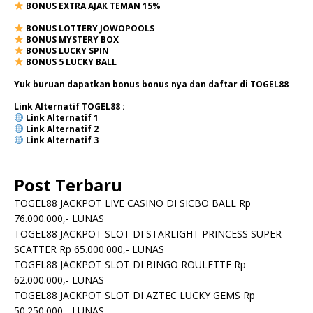
BONUS EXTRA AJAK TEMAN 15%
BONUS LOTTERY JOWOPOOLS
BONUS MYSTERY BOX
BONUS LUCKY SPIN
BONUS 5 LUCKY BALL
Yuk buruan dapatkan bonus bonus nya dan daftar di TOGEL88
Link Alternatif TOGEL88 :
Link Alternatif
1
Link Alternatif
2
Link Alternatif 3
Post Terbaru
TOGEL88 JACKPOT LIVE CASINO DI SICBO BALL Rp
76.000.000,- LUNAS
TOGEL88 JACKPOT SLOT DI STARLIGHT PRINCESS SUPER
SCATTER Rp 65.000.000,- LUNAS
TOGEL88 JACKPOT SLOT DI BINGO ROULETTE Rp
62.000.000,- LUNAS
TOGEL88 JACKPOT SLOT DI AZTEC LUCKY GEMS Rp
50.250.000,- LUNAS