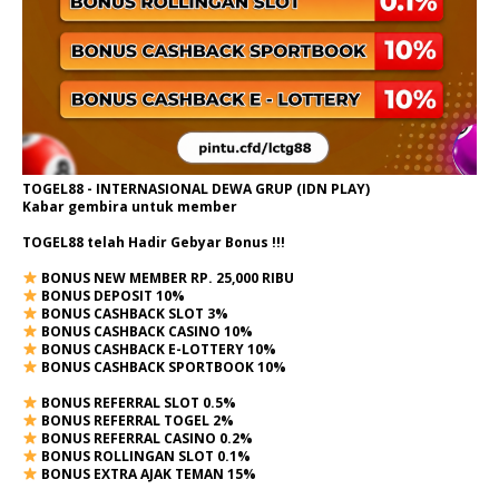
TOGEL88 - INTERNASIONAL DEWA GRUP (IDN PLAY)
Kabar gembira untuk member
TOGEL88 telah Hadir Gebyar Bonus !!!
BONUS NEW MEMBER RP. 25,000 RIBU
BONUS DEPOSIT 10%
BONUS CASHBACK SLOT 3%
BONUS CASHBACK CASINO 10%
BONUS CASHBACK E-LOTTERY 10%
BONUS CASHBACK SPORTBOOK 10%
BONUS REFERRAL SLOT 0.5%
BONUS REFERRAL TOGEL 2%
BONUS REFERRAL CASINO 0.2%
BONUS ROLLINGAN SLOT 0.1%
BONUS EXTRA AJAK TEMAN 15%