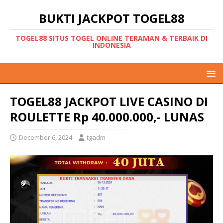
BUKTI JACKPOT TOGEL88
TOGEL88 SITUS TOGEL ONLINE TERAMAN & TERBAIK DI
INDONESIA
TOGEL88 JACKPOT LIVE CASINO DI
ROULETTE Rp 40.000.000,- LUNAS
December 6, 2024
tgadm