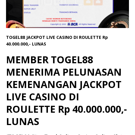
TOGEL88 JACKPOT LIVE CASINO DI ROULETTE Rp
40.000.000,- LUNAS
MEMBER TOGEL88
MENERIMA PELUNASAN
KEMENANGAN JACKPOT
LIVE CASINO DI
ROULETTE Rp 40.000.000,-
LUNAS