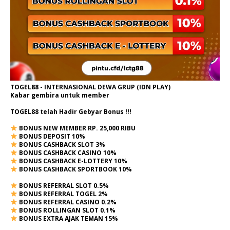
TOGEL88 - INTERNASIONAL DEWA GRUP (IDN PLAY)
Kabar gembira untuk member
TOGEL88 telah Hadir Gebyar Bonus !!!
BONUS NEW MEMBER RP. 25,000 RIBU
BONUS DEPOSIT 10%
BONUS CASHBACK SLOT 3%
BONUS CASHBACK CASINO 10%
BONUS CASHBACK E-LOTTERY 10%
BONUS CASHBACK SPORTBOOK 10%
BONUS REFERRAL SLOT 0.5%
BONUS REFERRAL TOGEL 2%
BONUS REFERRAL CASINO 0.2%
BONUS ROLLINGAN SLOT 0.1%
BONUS EXTRA AJAK TEMAN 15%