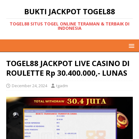
BUKTI JACKPOT TOGEL88
TOGEL88 SITUS TOGEL ONLINE TERAMAN & TERBAIK DI
INDONESIA
TOGEL88 JACKPOT LIVE CASINO DI
ROULETTE Rp 30.400.000,- LUNAS
December 24, 2024
tgadm