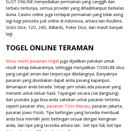
SLOT ONLINE menyediakan permainan yang canggih dan
terbaru tentunya, semua provider yang dihadirkanpun berkelas
dunia. Casino online juga terdapat permainan yang tidak asing
lagi bagi pencinta judi online di indonesia, antara lain Roullete,
Sicbo Dice, 12D, 24D, Billiards, Poker Dice, dan masih banyak
lagi.
TOGEL ONLINE TERAMAN
Situs resmi pasaran togel
juga dijadikan patokan untuk
result setiap keluarannya, sehingga menjadikan TOGEL88 situs
yang sangat aman dan terpercaya dibidangnya. Banyaknya
pasaran yang disediakan dapat anda pasang kapanpun,
dimanapun anda berada. Setiap jam selalu ada pasaran yang
menanti untuk keluar hasil. Tayangan secara
Live
(langsung)
dari youtube juga bisa anda saksikan untuk pasaran tertentu
seperti pasaran shio,
pasaran Toto Macau
, pasaran Jakarta,
pasaran Jowo Pools. Tipe bettingan yang tersedia membuat
anda bisa memilih jenis bettingan sesuai dengan keinginan
anda, dan tipe yang tersedia antara lain : bet tipe full, bet tipe