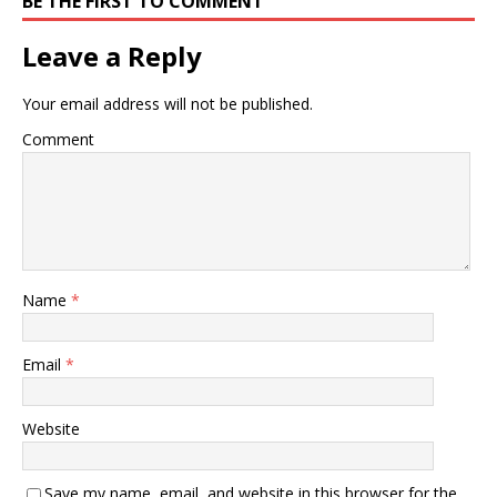
BE THE FIRST TO COMMENT
Leave a Reply
Your email address will not be published.
Comment
Name
*
Email
*
Website
Save my name, email, and website in this browser for the