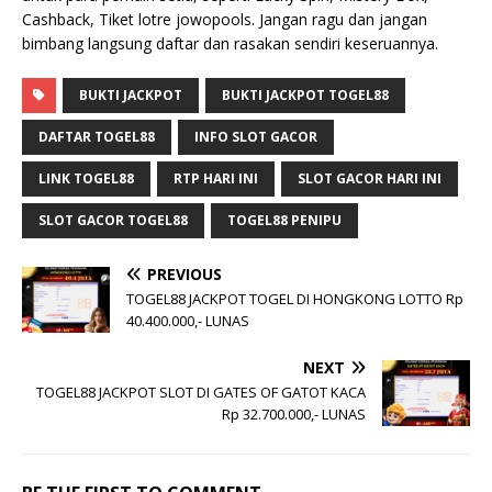
Cashback, Tiket lotre jowopools. Jangan ragu dan jangan
bimbang langsung daftar dan rasakan sendiri keseruannya.
BUKTI JACKPOT
BUKTI JACKPOT TOGEL88
DAFTAR TOGEL88
INFO SLOT GACOR
LINK TOGEL88
RTP HARI INI
SLOT GACOR HARI INI
SLOT GACOR TOGEL88
TOGEL88 PENIPU
PREVIOUS
TOGEL88 JACKPOT TOGEL DI HONGKONG LOTTO Rp
40.400.000,- LUNAS
NEXT
TOGEL88 JACKPOT SLOT DI GATES OF GATOT KACA
Rp 32.700.000,- LUNAS