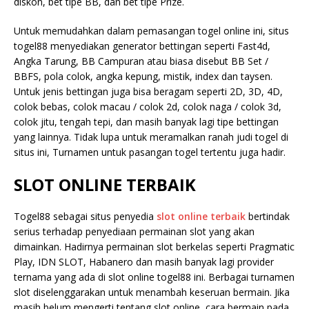
diskon, bet tipe BB, dan bet tipe Prize.
Untuk memudahkan dalam pemasangan togel online ini, situs
togel88 menyediakan generator bettingan seperti Fast4d,
Angka Tarung, BB Campuran atau biasa disebut BB Set /
BBFS, pola colok, angka kepung, mistik, index dan taysen.
Untuk jenis bettingan juga bisa beragam seperti 2D, 3D, 4D,
colok bebas, colok macau / colok 2d, colok naga / colok 3d,
colok jitu, tengah tepi, dan masih banyak lagi tipe bettingan
yang lainnya. Tidak lupa untuk meramalkan ranah judi togel di
situs ini, Turnamen untuk pasangan togel tertentu juga hadir.
SLOT ONLINE TERBAIK
Togel88 sebagai situs penyedia
slot online terbaik
bertindak
serius terhadap penyediaan permainan slot yang akan
dimainkan. Hadirnya permainan slot berkelas seperti Pragmatic
Play, IDN SLOT, Habanero dan masih banyak lagi provider
ternama yang ada di slot online togel88 ini. Berbagai turnamen
slot diselenggarakan untuk menambah keseruan bermain. Jika
masih belum mengerti tentang slot online, cara bermain pada