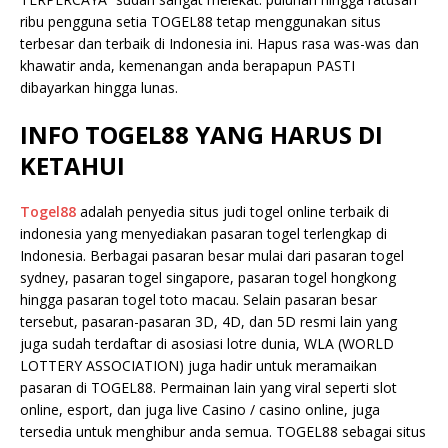
ribu pengguna setia TOGEL88 tetap menggunakan situs
terbesar dan terbaik di Indonesia ini. Hapus rasa was-was dan
khawatir anda, kemenangan anda berapapun PASTI
dibayarkan hingga lunas.
INFO TOGEL88 YANG HARUS DI
KETAHUI
Togel88
adalah penyedia situs judi togel online terbaik di
indonesia yang menyediakan pasaran togel terlengkap di
Indonesia. Berbagai pasaran besar mulai dari pasaran togel
sydney, pasaran togel singapore, pasaran togel hongkong
hingga pasaran togel toto macau. Selain pasaran besar
tersebut, pasaran-pasaran 3D, 4D, dan 5D resmi lain yang
juga sudah terdaftar di asosiasi lotre dunia, WLA (WORLD
LOTTERY ASSOCIATION) juga hadir untuk meramaikan
pasaran di TOGEL88. Permainan lain yang viral seperti slot
online, esport, dan juga live Casino / casino online, juga
tersedia untuk menghibur anda semua. TOGEL88 sebagai situs