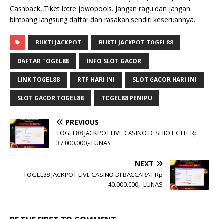
Cashback, Tiket lotre jowopools. Jangan ragu dan jangan
bimbang langsung daftar dan rasakan sendiri keseruannya.
BUKTI JACKPOT
BUKTI JACKPOT TOGEL88
DAFTAR TOGEL88
INFO SLOT GACOR
LINK TOGEL88
RTP HARI INI
SLOT GACOR HARI INI
SLOT GACOR TOGEL88
TOGEL88 PENIPU
PREVIOUS
TOGEL88 JACKPOT LIVE CASINO DI SHIO FIGHT Rp
37.000.000,- LUNAS
NEXT
TOGEL88 JACKPOT LIVE CASINO DI BACCARAT Rp
40.000.000,- LUNAS