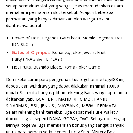
setiap permainan slot yang sangat jelas memudahkan dalam
memahami permaianan slot tersebut. Adapun beberapa
permainan yang banyak dimainkan oleh warga +62 ini
diantaranya adalah
Power of Odin, Legenda Gatotkaca, Mobile Legends, Bali (
IDN SLOT)
Gates of Olympus
, Bonanza, Joker Jewels, Fruit
Party (PRAGMATIC PLAY )
Hot Fruits, Bushido Blade, Roma (Joker Game)
Demi kelancaran para pengguna situs togel online togel88 ini,
deposit dan withdraw yang dapat dilakukan minimal 10.000
rupiah. Selain itu banyak pilihan rekening Bank yang dapat anda
daftarkan yaitu BCA , BRI , MANDIRI , CIMB , PANIN ,
SINARMAS , BSI , JENIUS , MAYBANK , MEGA , PERMATA.
Selain rekening bank tersebut juga dapat melalui e-wallet /
dompet digital seperti DANA, GOPAY, OVO. Sebagai pelengkap
lainnya, togel88 juga memberikan bonus yang sangat banyak
untuk para pemain setia, seperti Lucky Spin, Mistery Box,