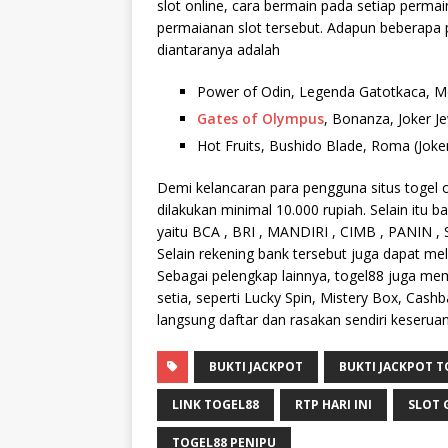
slot online, cara bermain pada setiap per
permaianan slot tersebut. Adapun beberapa 
diantaranya adalah
Power of Odin, Legenda Gatotkaca, Mo
Gates of Olympus
, Bonanza, Joker J
Hot Fruits, Bushido Blade, Roma (Jok
Demi kelancaran para pengguna situs togel o
dilakukan minimal 10.000 rupiah. Selain itu 
yaitu BCA , BRI , MANDIRI , CIMB , PANIN 
Selain rekening bank tersebut juga dapat me
Sebagai pelengkap lainnya, togel88 juga m
setia, seperti Lucky Spin, Mistery Box, Cash
langsung daftar dan rasakan sendiri keserua
BUKTI JACKPOT
BUKTI JACKPOT T
LINK TOGEL88
RTP HARI INI
SLOT 
TOGEL88 PENIPU