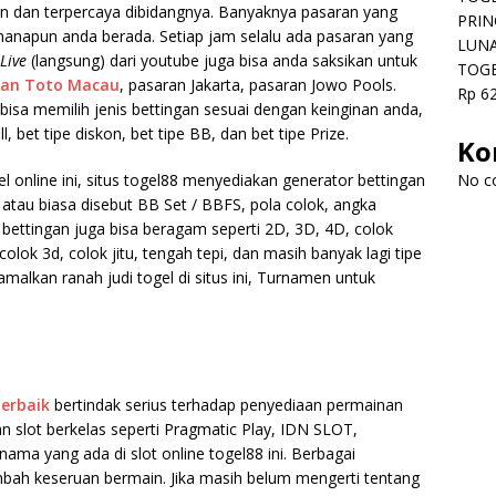
 dan terpercaya dibidangnya. Banyaknya pasaran yang
PRIN
anapun anda berada. Setiap jam selalu ada pasaran yang
LUN
Live
(langsung) dari youtube juga bisa anda saksikan untuk
TOGE
ran Toto Macau
, pasaran Jakarta, pasaran Jowo Pools.
Rp 6
isa memilih jenis bettingan sesuai dengan keinginan anda,
ll, bet tipe diskon, bet tipe BB, dan bet tipe Prize.
Ko
nline ini, situs togel88 menyediakan generator bettingan
No c
atau biasa disebut BB Set / BBFS, pola colok, angka
s bettingan juga bisa beragam seperti 2D, 3D, 4D, colok
olok 3d, colok jitu, tengah tepi, dan masih banyak lagi tipe
amalkan ranah judi togel di situs ini, Turnamen untuk
terbaik
bertindak serius terhadap penyediaan permainan
n slot berkelas seperti Pragmatic Play, IDN SLOT,
ama yang ada di slot online togel88 ini. Berbagai
bah keseruan bermain. Jika masih belum mengerti tentang