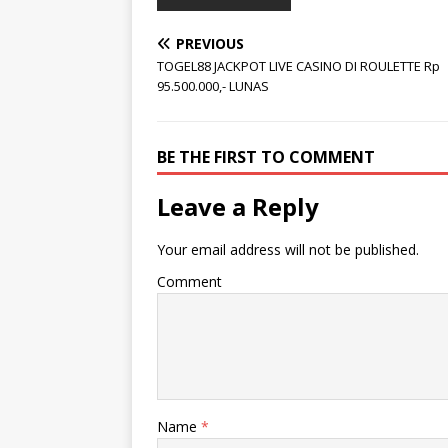
PREVIOUS
TOGEL88 JACKPOT LIVE CASINO DI ROULETTE Rp
95.500.000,- LUNAS
BE THE FIRST TO COMMENT
Leave a Reply
Your email address will not be published.
Comment
Name
*