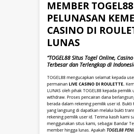
MEMBER TOGEL88
PELUNASAN KEME
CASINO DI ROULETT
LUNAS
“TOGEL88 Situs Togel Online, Casino 
Terbesar dan Terlengkap di Indonesi
TOGEL88 mengucapkan selamat kepada user
permainan
LIVE CASINO DI ROULETTE.
Kem
LUNAS oleh pihak TOGEL88 kepada pemilik us
withdraw. Proses pencairan dana berlangsu
berada dalam rekening pemilik user id. Bukti 
yang langsung di dapatkan melalui bukti tra
rekening pemilik user id. Terima kasih kam
menggunakan situs kami, sebagai Bandar 
member hingga lunas. Apakah
TOGEL88 PEN