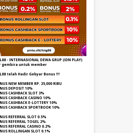
L88 - INTERNASIONAL DEWA GRUP (IDN PLAY)
r gembira untuk member
88 telah Hadir Gebyar Bonus !!!
NUS NEW MEMBER RP. 25,000 RIBU
NUS DEPOSIT 10%
NUS CASHBACK SLOT 3%
NUS CASHBACK CASINO 10%
NUS CASHBACK E-LOTTERY 10%
NUS CASHBACK SPORTBOOK 10%
NUS REFERRAL SLOT 0.5%
NUS REFERRAL TOGEL 2%
NUS REFERRAL CASINO 0.2%
NUS ROLLINGAN SLOT 0.1%