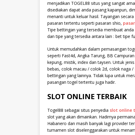
menjadikan TOGEL88 situs yang sangat aman
disediakan dapat anda pasang kapanpun, dim
menanti untuk keluar hasil. Tayangan secara
pasaran tertentu seperti pasaran shio,
pasa
Tipe bettingan yang tersedia membuat anda b
dan tipe yang tersedia antara lain : bet tipe fu
Untuk memudahkan dalam pemasangan togel o
seperti Fast4d, Angka Tarung, BB Campuran 
kepung, mistik, index dan taysen. Untuk jeni
bebas, colok macau / colok 2d, colok naga / c
bettingan yang lainnya. Tidak lupa untuk mer
pasangan togel tertentu juga hadir.
SLOT ONLINE TERBAIK
Togel88 sebagai situs penyedia
slot online 
slot yang akan dimainkan. Hadirnya permaina
Habanero dan masih banyak lagi provider tern
turnamen slot diselenggarakan untuk menam