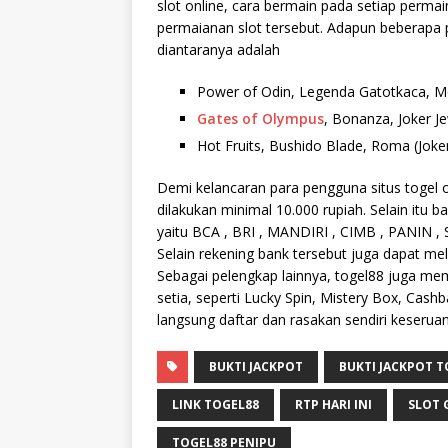
slot online, cara bermain pada setiap per
permaianan slot tersebut. Adapun beberapa 
diantaranya adalah
Power of Odin, Legenda Gatotkaca, Mo
Gates of Olympus
, Bonanza, Joker J
Hot Fruits, Bushido Blade, Roma (Jok
Demi kelancaran para pengguna situs togel o
dilakukan minimal 10.000 rupiah. Selain itu 
yaitu BCA , BRI , MANDIRI , CIMB , PANIN 
Selain rekening bank tersebut juga dapat me
Sebagai pelengkap lainnya, togel88 juga m
setia, seperti Lucky Spin, Mistery Box, Cash
langsung daftar dan rasakan sendiri keserua
BUKTI JACKPOT
BUKTI JACKPOT T
LINK TOGEL88
RTP HARI INI
SLOT 
TOGEL88 PENIPU