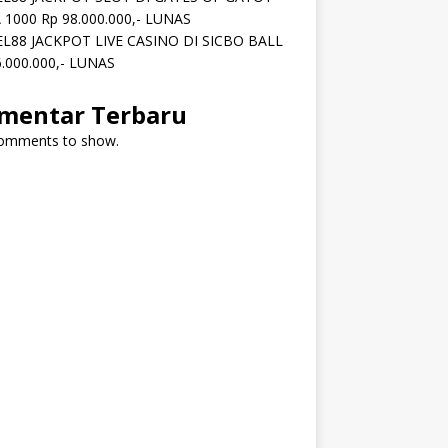
 1000 Rp 98.000.000,- LUNAS
L88 JACKPOT LIVE CASINO DI SICBO BALL
6.000.000,- LUNAS
mentar Terbaru
omments to show.