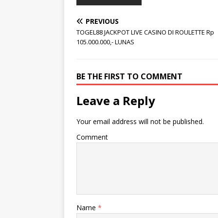
PREVIOUS
TOGEL88 JACKPOT LIVE CASINO DI ROULETTE Rp
105.000.000,- LUNAS
BE THE FIRST TO COMMENT
Leave a Reply
Your email address will not be published.
Comment
Name
*