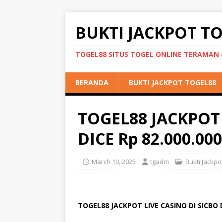
BUKTI JACKPOT T
TOGEL88 SITUS TOGEL ONLINE TERAMAN &
BERANDA
BUKTI JACKPOT TOGEL88
TOGEL88 JACKPOT 
DICE Rp 82.000.00
March 10, 2025
tgadm
Bukti Jackpo
TOGEL88 JACKPOT LIVE CASINO DI SICBO D