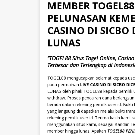
MEMBER TOGEL88
PELUNASAN KEME
CASINO DI SICBO D
LUNAS
“TOGEL88 Situs Togel Online, Casino 
Terbesar dan Terlengkap di Indonesi
TOGEL88 mengucapkan selamat kepada user
pada permainan
LIVE CASINO DI SICBO DICE
LUNAS oleh pihak TOGEL88 kepada pemilik us
withdraw. Proses pencairan dana berlangsu
berada dalam rekening pemilik user id. Bukti 
yang langsung di dapatkan melalui bukti tra
rekening pemilik user id. Terima kasih kam
menggunakan situs kami, sebagai Bandar 
member hingga lunas. Apakah
TOGEL88 PEN