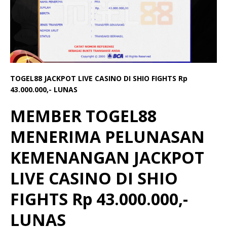
TOGEL88 JACKPOT LIVE CASINO DI SHIO FIGHTS Rp
43.000.000,- LUNAS
MEMBER TOGEL88
MENERIMA PELUNASAN
KEMENANGAN JACKPOT
LIVE CASINO DI SHIO
FIGHTS Rp 43.000.000,-
LUNAS