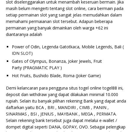
slot diselenggarakan untuk menambah keseruan bermain. Jika
masih belum mengerti tentang slot online, cara bermain pada
setiap permainan slot yang sangat jelas memudahkan dalam
memahami permaianan slot tersebut. Adapun beberapa
permainan yang banyak dimainkan oleh warga +62 ini
diantaranya adalah
Power of Odin, Legenda Gatotkaca, Mobile Legends, Bali (
IDN SLOT)
Gates of Olympus, Bonanza, Joker Jewels, Fruit
Party (PRAGMATIC PLAY )
Hot Fruits, Bushido Blade, Roma (Joker Game)
Demi kelancaran para pengguna situs togel online togel88 ini,
deposit dan withdraw yang dapat dilakukan minimal 10.000
rupiah. Selain itu banyak pilihan rekening Bank yang dapat anda
daftarkan yaitu BCA , BRI , MANDIRI , CIMB , PANIN ,
SINARMAS , BSI , JENIUS , MAYBANK , MEGA , PERMATA.
Selain rekening bank tersebut juga dapat melalui e-wallet /
dompet digital seperti DANA, GOPAY, OVO. Sebagai pelengkap