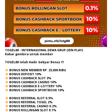
TOGEL88 - INTERNASIONAL DEWA GRUP (IDN PLAY)
Kabar gembira untuk member
TOGEL88 telah Hadir Gebyar Bonus !!!
BONUS NEW MEMBER RP. 25,000 RIBU
BONUS DEPOSIT 10%
BONUS CASHBACK SLOT 3%
BONUS CASHBACK CASINO 10%
BONUS CASHBACK E-LOTTERY 10%
BONUS CASHBACK SPORTBOOK 10%
BONUS REFERRAL SLOT 0.5%
BONUS REFERRAL TOGEL 2%
BONUS REFERRAL CASINO 0.2%
BONUS ROLLINGAN SLOT 0.1%