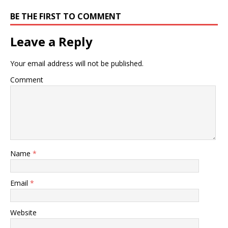
BE THE FIRST TO COMMENT
Leave a Reply
Your email address will not be published.
Comment
Name
*
Email
*
Website