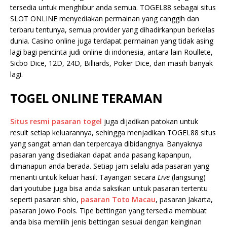
tersedia untuk menghibur anda semua. TOGEL88 sebagai situs
SLOT ONLINE menyediakan permainan yang canggih dan
terbaru tentunya, semua provider yang dihadirkanpun berkelas
dunia. Casino online juga terdapat permainan yang tidak asing
lagi bagi pencinta judi online di indonesia, antara lain Roullete,
Sicbo Dice, 12D, 24D, Billiards, Poker Dice, dan masih banyak
lagi.
TOGEL ONLINE TERAMAN
Situs resmi pasaran togel
juga dijadikan patokan untuk
result setiap keluarannya, sehingga menjadikan TOGEL88 situs
yang sangat aman dan terpercaya dibidangnya. Banyaknya
pasaran yang disediakan dapat anda pasang kapanpun,
dimanapun anda berada. Setiap jam selalu ada pasaran yang
menanti untuk keluar hasil. Tayangan secara
Live
(langsung)
dari youtube juga bisa anda saksikan untuk pasaran tertentu
seperti pasaran shio,
pasaran Toto Macau
, pasaran Jakarta,
pasaran Jowo Pools. Tipe bettingan yang tersedia membuat
anda bisa memilih jenis bettingan sesuai dengan keinginan