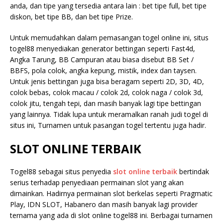
anda, dan tipe yang tersedia antara lain : bet tipe full, bet tipe
diskon, bet tipe BB, dan bet tipe Prize.
Untuk memudahkan dalam pemasangan togel online ini, situs
togel88 menyediakan generator bettingan seperti Fast4d,
Angka Tarung, BB Campuran atau biasa disebut BB Set /
BBFS, pola colok, angka kepung, mistik, index dan taysen.
Untuk jenis bettingan juga bisa beragam seperti 2D, 3D, 4D,
colok bebas, colok macau / colok 2d, colok naga / colok 3d,
colok jitu, tengah tepi, dan masih banyak lagi tipe bettingan
yang lainnya. Tidak lupa untuk meramalkan ranah judi togel di
situs ini, Turnamen untuk pasangan togel tertentu juga hadir.
SLOT ONLINE TERBAIK
Togel88 sebagai situs penyedia
slot online terbaik
bertindak
serius terhadap penyediaan permainan slot yang akan
dimainkan. Hadirnya permainan slot berkelas seperti Pragmatic
Play, IDN SLOT, Habanero dan masih banyak lagi provider
ternama yang ada di slot online togel88 ini. Berbagai turnamen