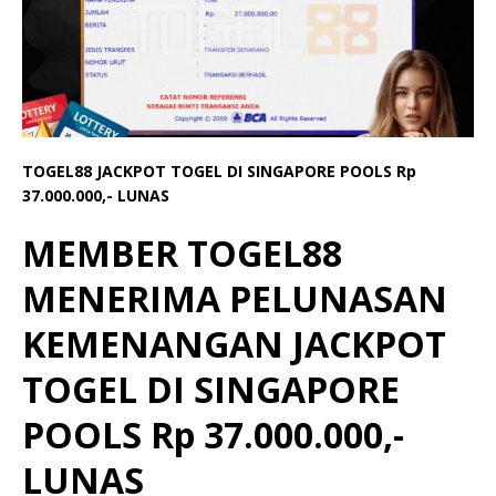
TOGEL88 JACKPOT TOGEL DI SINGAPORE POOLS Rp
37.000.000,- LUNAS
MEMBER TOGEL88
MENERIMA PELUNASAN
KEMENANGAN JACKPOT
TOGEL DI SINGAPORE
POOLS Rp 37.000.000,-
LUNAS