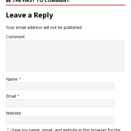
BE THE FIRST TO COMMENT
Leave a Reply
Your email address will not be published.
Comment
Name
*
Email
*
Website
Save my name, email, and website in this browser for the