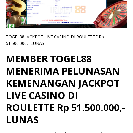
TOGEL88 JACKPOT LIVE CASINO DI ROULETTE Rp
51.500.000,- LUNAS
MEMBER TOGEL88
MENERIMA PELUNASAN
KEMENANGAN JACKPOT
LIVE CASINO DI
ROULETTE Rp 51.500.000,-
LUNAS