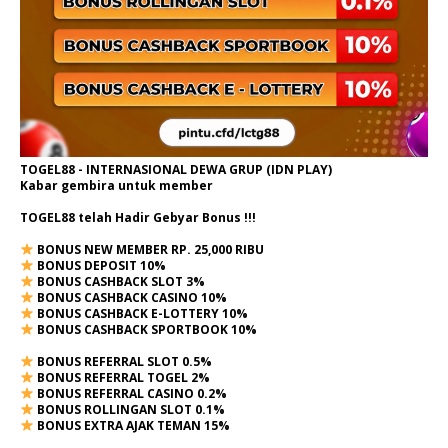
TOGEL88 - INTERNASIONAL DEWA GRUP (IDN PLAY)
Kabar gembira untuk member
TOGEL88 telah Hadir Gebyar Bonus !!!
BONUS NEW MEMBER RP. 25,000 RIBU
BONUS DEPOSIT 10%
BONUS CASHBACK SLOT 3%
BONUS CASHBACK CASINO 10%
BONUS CASHBACK E-LOTTERY 10%
BONUS CASHBACK SPORTBOOK 10%
BONUS REFERRAL SLOT 0.5%
BONUS REFERRAL TOGEL 2%
BONUS REFERRAL CASINO 0.2%
BONUS ROLLINGAN SLOT 0.1%
BONUS EXTRA AJAK TEMAN 15%