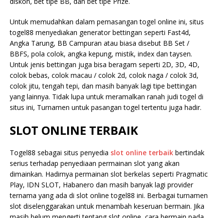
diskon, bet tipe BB, dan bet tipe Prize.
Untuk memudahkan dalam pemasangan togel online ini, situs
togel88 menyediakan generator bettingan seperti Fast4d,
Angka Tarung, BB Campuran atau biasa disebut BB Set /
BBFS, pola colok, angka kepung, mistik, index dan taysen.
Untuk jenis bettingan juga bisa beragam seperti 2D, 3D, 4D,
colok bebas, colok macau / colok 2d, colok naga / colok 3d,
colok jitu, tengah tepi, dan masih banyak lagi tipe bettingan
yang lainnya. Tidak lupa untuk meramalkan ranah judi togel di
situs ini, Turnamen untuk pasangan togel tertentu juga hadir.
SLOT ONLINE TERBAIK
Togel88 sebagai situs penyedia
slot online terbaik
bertindak
serius terhadap penyediaan permainan slot yang akan
dimainkan. Hadirnya permainan slot berkelas seperti Pragmatic
Play, IDN SLOT, Habanero dan masih banyak lagi provider
ternama yang ada di slot online togel88 ini. Berbagai turnamen
slot diselenggarakan untuk menambah keseruan bermain. Jika
masih belum mengerti tentang slot online, cara bermain pada