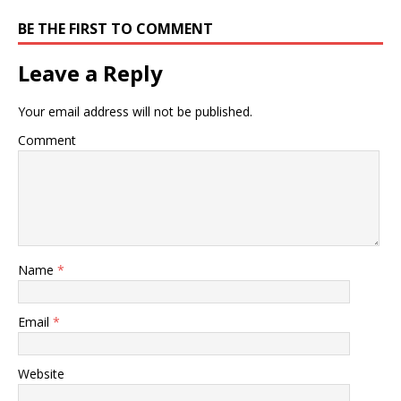
BE THE FIRST TO COMMENT
Leave a Reply
Your email address will not be published.
Comment
Name
*
Email
*
Website