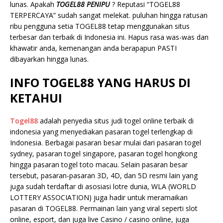
lunas. Apakah
TOGEL88 PENIPU
? Reputasi “TOGEL88
TERPERCAYA” sudah sangat melekat. puluhan hingga ratusan
ribu pengguna setia TOGEL88 tetap menggunakan situs
terbesar dan terbaik di Indonesia ini. Hapus rasa was-was dan
khawatir anda, kemenangan anda berapapun PASTI
dibayarkan hingga lunas.
INFO TOGEL88 YANG HARUS DI
KETAHUI
Togel88
adalah penyedia situs judi togel online terbaik di
indonesia yang menyediakan pasaran togel terlengkap di
Indonesia. Berbagai pasaran besar mulai dari pasaran togel
sydney, pasaran togel singapore, pasaran togel hongkong
hingga pasaran togel toto macau. Selain pasaran besar
tersebut, pasaran-pasaran 3D, 4D, dan 5D resmi lain yang
juga sudah terdaftar di asosiasi lotre dunia, WLA (WORLD
LOTTERY ASSOCIATION) juga hadir untuk meramaikan
pasaran di TOGEL88. Permainan lain yang viral seperti slot
online, esport, dan juga live Casino / casino online, juga