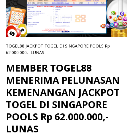
TOGEL88 JACKPOT TOGEL DI SINGAPORE POOLS Rp
62.000.000,- LUNAS
MEMBER TOGEL88
MENERIMA PELUNASAN
KEMENANGAN JACKPOT
TOGEL DI SINGAPORE
POOLS Rp 62.000.000,-
LUNAS