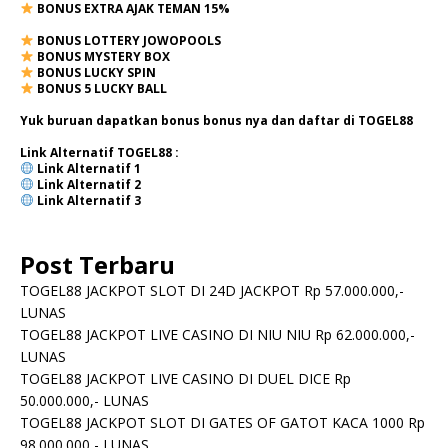
BONUS EXTRA AJAK TEMAN 15%
BONUS LOTTERY JOWOPOOLS
BONUS MYSTERY BOX
BONUS LUCKY SPIN
BONUS 5 LUCKY BALL
Yuk buruan dapatkan bonus bonus nya dan daftar di TOGEL88
Link Alternatif TOGEL88 :
Link Alternatif
1
Link Alternatif
2
Link Alternatif 3
Post Terbaru
TOGEL88 JACKPOT SLOT DI 24D JACKPOT Rp 57.000.000,-
LUNAS
TOGEL88 JACKPOT LIVE CASINO DI NIU NIU Rp 62.000.000,-
LUNAS
TOGEL88 JACKPOT LIVE CASINO DI DUEL DICE Rp
50.000.000,- LUNAS
TOGEL88 JACKPOT SLOT DI GATES OF GATOT KACA 1000 Rp
98.000.000,- LUNAS