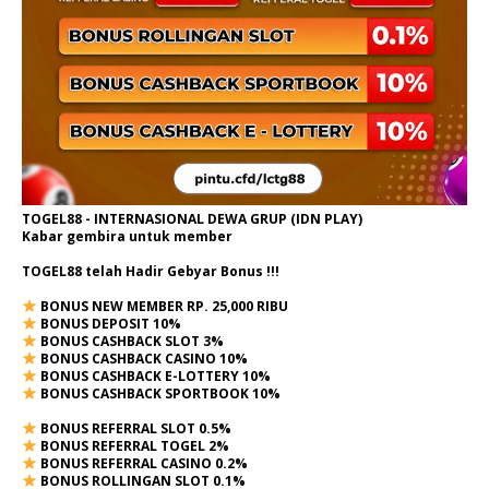
TOGEL88 - INTERNASIONAL DEWA GRUP (IDN PLAY)
Kabar gembira untuk member
TOGEL88 telah Hadir Gebyar Bonus !!!
BONUS NEW MEMBER RP. 25,000 RIBU
BONUS DEPOSIT 10%
BONUS CASHBACK SLOT 3%
BONUS CASHBACK CASINO 10%
BONUS CASHBACK E-LOTTERY 10%
BONUS CASHBACK SPORTBOOK 10%
BONUS REFERRAL SLOT 0.5%
BONUS REFERRAL TOGEL 2%
BONUS REFERRAL CASINO 0.2%
BONUS ROLLINGAN SLOT 0.1%