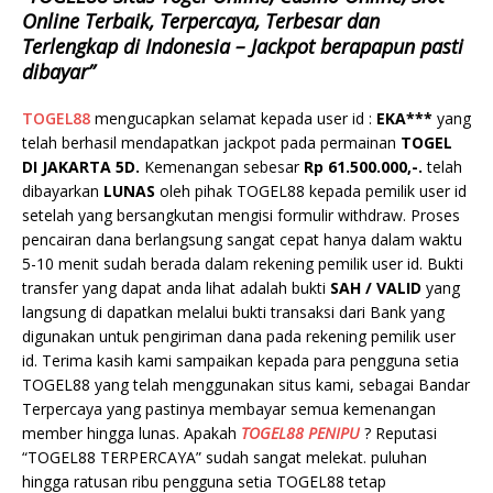
Online Terbaik, Terpercaya, Terbesar dan
Terlengkap di Indonesia – Jackpot berapapun pasti
dibayar”
TOGEL88
mengucapkan selamat kepada user id :
EKA***
yang
telah berhasil mendapatkan jackpot pada permainan
TOGEL
DI JAKARTA 5D.
Kemenangan sebesar
Rp 61.500.000,-.
telah
dibayarkan
LUNAS
oleh pihak TOGEL88 kepada pemilik user id
setelah yang bersangkutan mengisi formulir withdraw. Proses
pencairan dana berlangsung sangat cepat hanya dalam waktu
5-10 menit sudah berada dalam rekening pemilik user id. Bukti
transfer yang dapat anda lihat adalah bukti
SAH / VALID
yang
langsung di dapatkan melalui bukti transaksi dari Bank yang
digunakan untuk pengiriman dana pada rekening pemilik user
id. Terima kasih kami sampaikan kepada para pengguna setia
TOGEL88 yang telah menggunakan situs kami, sebagai Bandar
Terpercaya yang pastinya membayar semua kemenangan
member hingga lunas. Apakah
TOGEL88 PENIPU
? Reputasi
“TOGEL88 TERPERCAYA” sudah sangat melekat. puluhan
hingga ratusan ribu pengguna setia TOGEL88 tetap