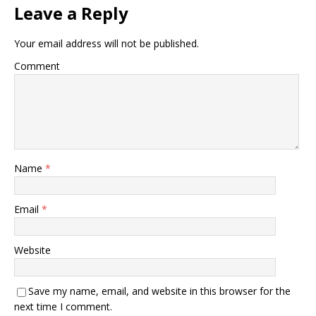
Leave a Reply
Your email address will not be published.
Comment
Name
*
Email
*
Website
Save my name, email, and website in this browser for the
next time I comment.