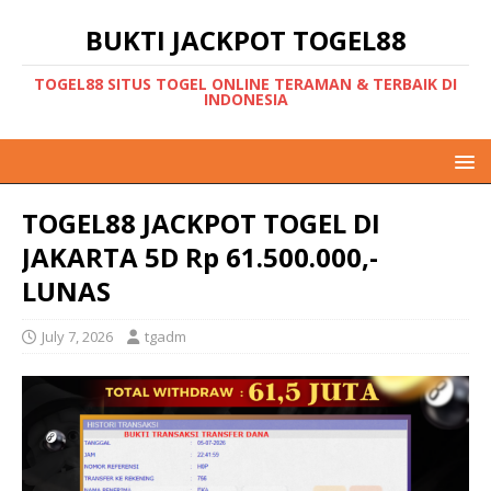
BUKTI JACKPOT TOGEL88
TOGEL88 SITUS TOGEL ONLINE TERAMAN & TERBAIK DI
INDONESIA
TOGEL88 JACKPOT TOGEL DI
JAKARTA 5D Rp 61.500.000,-
LUNAS
July 7, 2026
tgadm