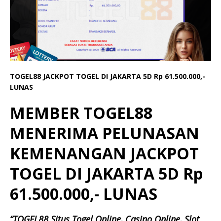
TOGEL88 JACKPOT TOGEL DI JAKARTA 5D Rp 61.500.000,-
LUNAS
MEMBER TOGEL88
MENERIMA PELUNASAN
KEMENANGAN JACKPOT
TOGEL DI JAKARTA 5D Rp
61.500.000,- LUNAS
“TOGEL88 Situs Togel Online, Casino Online, Slot