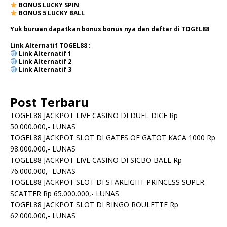
BONUS LUCKY SPIN
BONUS 5 LUCKY BALL
Yuk buruan dapatkan bonus bonus nya dan daftar di TOGEL88
Link Alternatif TOGEL88 :
Link Alternatif
1
Link Alternatif
2
Link Alternatif 3
Post Terbaru
TOGEL88 JACKPOT LIVE CASINO DI DUEL DICE Rp
50.000.000,- LUNAS
TOGEL88 JACKPOT SLOT DI GATES OF GATOT KACA 1000 Rp
98.000.000,- LUNAS
TOGEL88 JACKPOT LIVE CASINO DI SICBO BALL Rp
76.000.000,- LUNAS
TOGEL88 JACKPOT SLOT DI STARLIGHT PRINCESS SUPER
SCATTER Rp 65.000.000,- LUNAS
TOGEL88 JACKPOT SLOT DI BINGO ROULETTE Rp
62.000.000,- LUNAS