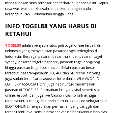
menggunakan situs terbesar dan terbaik di Indonesia ini. Hapus
rasa was-was dan khawatir anda, kemenangan anda
berapapun PASTI dibayarkan hingga lunas.
INFO TOGEL88 YANG HARUS DI
KETAHUI
TOGEL88
adalah penyedia situs judi togel online terbaik di
indonesia yang menyediakan pasaran togel terlengkap di
Indonesia. Berbagai pasaran besar mulai dari pasaran togel
sydney, pasaran togel singapore, pasaran togel hongkong
hingga pasaran togel toto macau. Selain pasaran besar
tersebut, pasaran-pasaran 3D, 4D, dan 5D resmi lain yang
juga sudah terdaftar di asosiasi lotre dunia, WLA (WORLD
LOTTERY ASSOCIATION) juga hadir untuk meramaikan
pasaran di TOGEL88. Permainan lain yang viral seperti slot
online, esport, dan juga live Casino / casino online, juga
tersedia untuk menghibur anda semua. TOGEL88 sebagai situs
SLOT ONLINE menyediakan permainan yang canggih dan
terbaru tentunya, semua provider yang dihadirkanpun berkelas