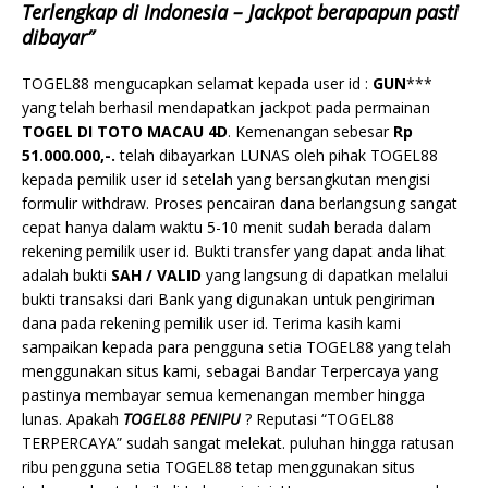
Terlengkap di Indonesia – Jackpot berapapun pasti
dibayar”
TOGEL88 mengucapkan selamat kepada user id :
GUN
***
yang telah berhasil mendapatkan jackpot pada permainan
TOGEL DI TOTO MACAU 4D
. Kemenangan sebesar
Rp
51.000.000,-.
telah dibayarkan LUNAS oleh pihak TOGEL88
kepada pemilik user id setelah yang bersangkutan mengisi
formulir withdraw. Proses pencairan dana berlangsung sangat
cepat hanya dalam waktu 5-10 menit sudah berada dalam
rekening pemilik user id. Bukti transfer yang dapat anda lihat
adalah bukti
SAH / VALID
yang langsung di dapatkan melalui
bukti transaksi dari Bank yang digunakan untuk pengiriman
dana pada rekening pemilik user id. Terima kasih kami
sampaikan kepada para pengguna setia TOGEL88 yang telah
menggunakan situs kami, sebagai Bandar Terpercaya yang
pastinya membayar semua kemenangan member hingga
lunas. Apakah
TOGEL88 PENIPU
? Reputasi “TOGEL88
TERPERCAYA” sudah sangat melekat. puluhan hingga ratusan
ribu pengguna setia TOGEL88 tetap menggunakan situs