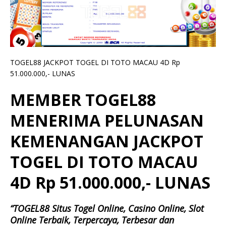
TOGEL88 JACKPOT TOGEL DI TOTO MACAU 4D Rp
51.000.000,- LUNAS
MEMBER TOGEL88
MENERIMA PELUNASAN
KEMENANGAN JACKPOT
TOGEL DI TOTO MACAU
4D Rp 51.000.000,- LUNAS
“TOGEL88 Situs Togel Online, Casino Online, Slot
Online Terbaik, Terpercaya, Terbesar dan