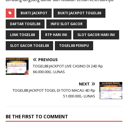
BUKTI JACKPOT
BUKTI JACKPOT TOGEL88
DAFTAR TOGEL88
INFO SLOT GACOR
LINK TOGEL88
RTP HARI INI
SLOT GACOR HARI INI
SLOT GACOR TOGEL88
TOGEL88 PENIPU
PREVIOUS
TOGEL88 JACKPOT LIVE CASINO DI 24D Rp
66.000.000,- LUNAS
NEXT
TOGEL88 JACKPOT TOGEL DI TOTO MACAU 4D Rp
51.000.000,- LUNAS
BE THE FIRST TO COMMENT