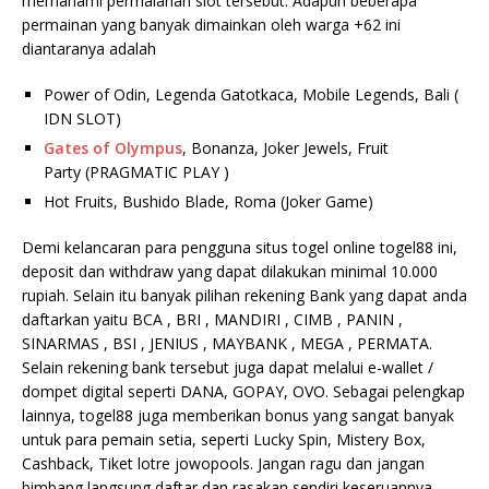
memahami permaianan slot tersebut. Adapun beberapa
permainan yang banyak dimainkan oleh warga +62 ini
diantaranya adalah
Power of Odin, Legenda Gatotkaca, Mobile Legends, Bali (
IDN SLOT)
Gates of Olympus
, Bonanza, Joker Jewels, Fruit
Party (PRAGMATIC PLAY )
Hot Fruits, Bushido Blade, Roma (Joker Game)
Demi kelancaran para pengguna situs togel online togel88 ini,
deposit dan withdraw yang dapat dilakukan minimal 10.000
rupiah. Selain itu banyak pilihan rekening Bank yang dapat anda
daftarkan yaitu BCA , BRI , MANDIRI , CIMB , PANIN ,
SINARMAS , BSI , JENIUS , MAYBANK , MEGA , PERMATA.
Selain rekening bank tersebut juga dapat melalui e-wallet /
dompet digital seperti DANA, GOPAY, OVO. Sebagai pelengkap
lainnya, togel88 juga memberikan bonus yang sangat banyak
untuk para pemain setia, seperti Lucky Spin, Mistery Box,
Cashback, Tiket lotre jowopools. Jangan ragu dan jangan
bimbang langsung daftar dan rasakan sendiri keseruannya.