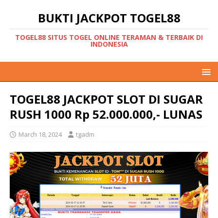
BUKTI JACKPOT TOGEL88
TOGEL88 SITUS TOGEL ONLINE TERAMAN & TERBAIK DI
INDONESIA
TOGEL88 JACKPOT SLOT DI SUGAR
RUSH 1000 Rp 52.000.000,- LUNAS
March 18, 2024
tgadm