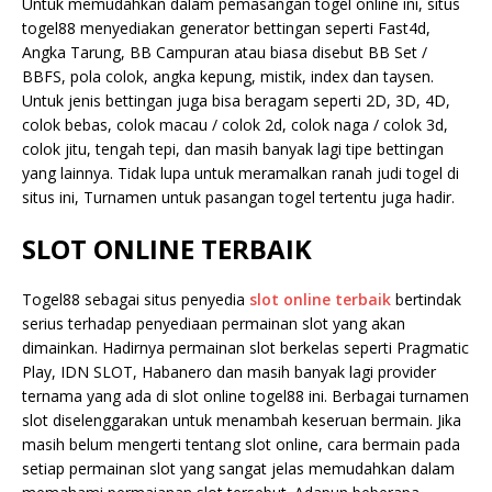
Untuk memudahkan dalam pemasangan togel online ini, situs
togel88 menyediakan generator bettingan seperti Fast4d,
Angka Tarung, BB Campuran atau biasa disebut BB Set /
BBFS, pola colok, angka kepung, mistik, index dan taysen.
Untuk jenis bettingan juga bisa beragam seperti 2D, 3D, 4D,
colok bebas, colok macau / colok 2d, colok naga / colok 3d,
colok jitu, tengah tepi, dan masih banyak lagi tipe bettingan
yang lainnya. Tidak lupa untuk meramalkan ranah judi togel di
situs ini, Turnamen untuk pasangan togel tertentu juga hadir.
SLOT ONLINE TERBAIK
Togel88 sebagai situs penyedia
slot online terbaik
bertindak
serius terhadap penyediaan permainan slot yang akan
dimainkan. Hadirnya permainan slot berkelas seperti Pragmatic
Play, IDN SLOT, Habanero dan masih banyak lagi provider
ternama yang ada di slot online togel88 ini. Berbagai turnamen
slot diselenggarakan untuk menambah keseruan bermain. Jika
masih belum mengerti tentang slot online, cara bermain pada
setiap permainan slot yang sangat jelas memudahkan dalam