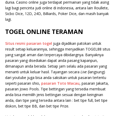
dunia. Casino online juga terdapat permainan yang tidak asing
lagi bagi pencinta judi online di indonesia, antara lain Roullete,
Sicbo Dice, 12D, 24D, Billiards, Poker Dice, dan masih banyak
lagi.
TOGEL ONLINE TERAMAN
Situs resmi pasaran togel
juga dijadikan patokan untuk
result setiap keluarannya, sehingga menjadikan TOGEL88 situs
yang sangat aman dan terpercaya dibidangnya. Banyaknya
pasaran yang disediakan dapat anda pasang kapanpun,
dimanapun anda berada. Setiap jam selalu ada pasaran yang
menanti untuk keluar hasil. Tayangan secara
Live
(langsung)
dari youtube juga bisa anda saksikan untuk pasaran tertentu
seperti pasaran shio,
pasaran Toto Macau
, pasaran Jakarta,
pasaran Jowo Pools. Tipe bettingan yang tersedia membuat
anda bisa memilih jenis bettingan sesuai dengan keinginan
anda, dan tipe yang tersedia antara lain : bet tipe full, bet tipe
diskon, bet tipe BB, dan bet tipe Prize.