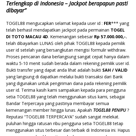
Terlengkap di Indonesia – Jackpot berapapun pasti
dibayar”
TOGEL88 mengucapkan selamat kepada user id :
FER
*** yang
telah berhasil mendapatkan jackpot pada permainan
TOGEL
DI TOTO MACAU 4D
. Kemenangan sebesar
Rp 57.000.000,-.
telah dibayarkan LUNAS oleh pihak TOGEL88 kepada pemilik
user id setelah yang bersangkutan mengisi formulir withdraw.
Proses pencairan dana berlangsung sangat cepat hanya dalam
waktu 5-10 menit sudah berada dalam rekening pemilik user id.
Bukti transfer yang dapat anda lihat adalah bukti
SAH / VALID
yang langsung di dapatkan melalui bukti transaksi dari Bank
yang digunakan untuk pengiriman dana pada rekening pemilik
user id. Terima kasih kami sampaikan kepada para pengguna
setia TOGEL88 yang telah menggunakan situs kami, sebagai
Bandar Terpercaya yang pastinya membayar semua
kemenangan member hingga lunas. Apakah
TOGEL88 PENIPU
?
Reputasi “TOGEL88 TERPERCAYA” sudah sangat melekat.
puluhan hingga ratusan ribu pengguna setia TOGEL88 tetap
menggunakan situs terbesar dan terbaik di Indonesia ini. Hapus