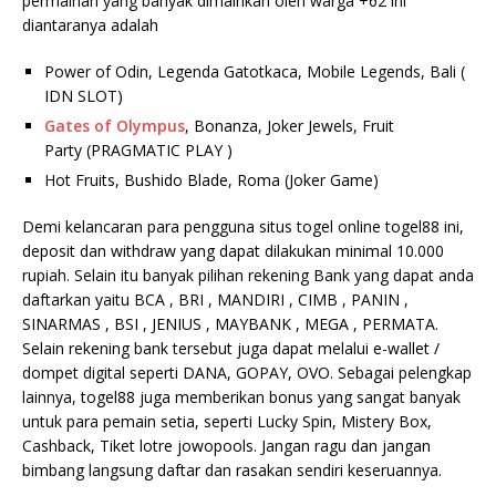
permainan yang banyak dimainkan oleh warga +62 ini
diantaranya adalah
Power of Odin, Legenda Gatotkaca, Mobile Legends, Bali (
IDN SLOT)
Gates of Olympus
, Bonanza, Joker Jewels, Fruit
Party (PRAGMATIC PLAY )
Hot Fruits, Bushido Blade, Roma (Joker Game)
Demi kelancaran para pengguna situs togel online togel88 ini,
deposit dan withdraw yang dapat dilakukan minimal 10.000
rupiah. Selain itu banyak pilihan rekening Bank yang dapat anda
daftarkan yaitu BCA , BRI , MANDIRI , CIMB , PANIN ,
SINARMAS , BSI , JENIUS , MAYBANK , MEGA , PERMATA.
Selain rekening bank tersebut juga dapat melalui e-wallet /
dompet digital seperti DANA, GOPAY, OVO. Sebagai pelengkap
lainnya, togel88 juga memberikan bonus yang sangat banyak
untuk para pemain setia, seperti Lucky Spin, Mistery Box,
Cashback, Tiket lotre jowopools. Jangan ragu dan jangan
bimbang langsung daftar dan rasakan sendiri keseruannya.