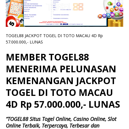
TOGEL88 JACKPOT TOGEL DI TOTO MACAU 4D Rp
57.000.000,- LUNAS
MEMBER TOGEL88
MENERIMA PELUNASAN
KEMENANGAN JACKPOT
TOGEL DI TOTO MACAU
4D Rp 57.000.000,- LUNAS
“TOGEL88 Situs Togel Online, Casino Online, Slot
Online Terbaik, Terpercaya, Terbesar dan